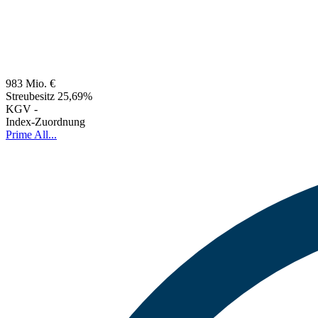
983 Mio. €
Streubesitz
25,69%
KGV
-
Index-Zuordnung
Prime All...