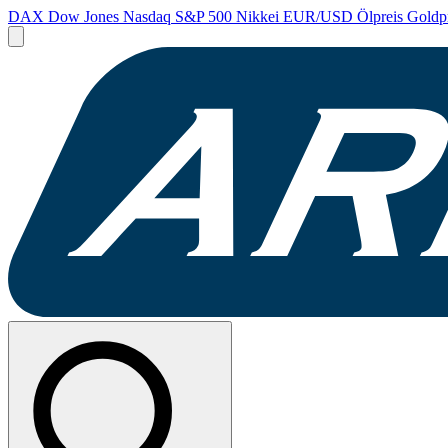
DAX
Dow Jones
Nasdaq
S&P 500
Nikkei
EUR/USD
Ölpreis
Goldp