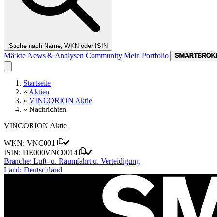
Suche nach Name, WKN oder ISIN
Märkte
News & Analysen
Community
Mein Portfolio
Startseite
»
Aktien
»
VINCORION Aktie
»
Nachrichten
VINCORION Aktie
WKN:
VNC001
ISIN:
DE000VNC0014
Branche:
Luft- u. Raumfahrt u. Verteidigung
Land:
Deutschland