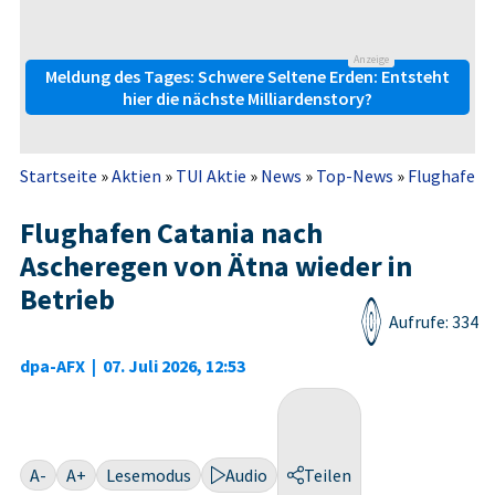
Anzeige
Meldung des Tages: Schwere Seltene Erden: Entsteht
hier die nächste Milliardenstory?
Startseite
»
Aktien
»
TUI Aktie
»
News
»
Top-News
»
Flughafen C
Flughafen Catania nach
Ascheregen von Ätna wieder in
Betrieb
Aufrufe: 334
dpa-AFX
|
07. Juli 2026, 12:53
A-
A+
Lesemodus
Audio
Teilen