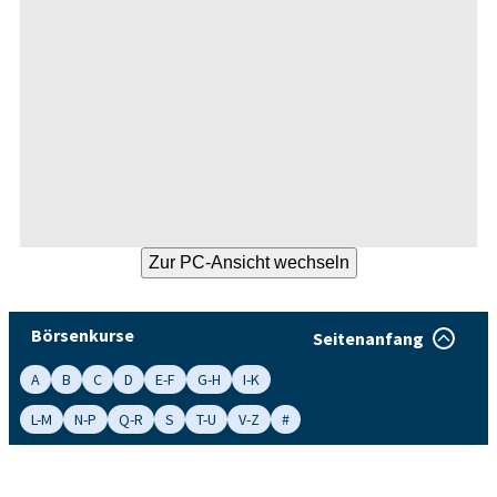
Börsenkurse
Seitenanfang
A
B
C
D
E-F
G-H
I-K
L-M
N-P
Q-R
S
T-U
V-Z
#