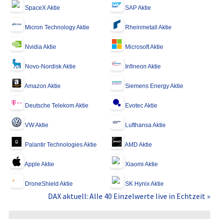
SpaceX Aktie
SAP Aktie
Micron Technology Aktie
Rheinmetall Aktie
Nvidia Aktie
Microsoft Aktie
Novo-Nordisk Aktie
Infineon Aktie
Amazon Aktie
Siemens Energy Aktie
Deutsche Telekom Aktie
Evotec Aktie
VW Aktie
Lufthansa Aktie
Palantir Technologies Aktie
AMD Aktie
Apple Aktie
Xiaomi Aktie
DroneShield Aktie
SK Hynix Aktie
DAX aktuell: Alle 40 Einzelwerte live in Echtzeit »