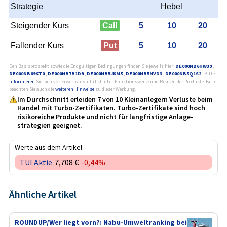
Strategie
Hebel
Steigender Kurs
Call
5
10
20
Fallender Kurs
Put
5
10
20
Den Basisprospekt sowie die Endgültigen Bedingungen finden Sie jeweils hier:
DE000NB6HW39
,
DE000NB69KT0
,
DE000NB7B1D9
,
DE000NB5JKM5
,
DE000NB5NVD3
,
DE000NB5Q1S2
. Bitte
informieren
Sie sich vor Erwerb ausführlich über Funktionsweise und Risiken der Produkte. Bitte
beachten Sie auch die
weiteren Hinweise
zu dieser Werbung.
Im Durchschnitt erleiden 7 von 10 Kleinanlegern Verluste beim
Handel mit Turbo-Zertifikaten. Turbo-Zertifikate sind hoch
risikoreiche Produkte und nicht für langfristige Anlage­
strategien geeignet.
Werte aus dem Artikel:
TUI Aktie
7,708 €
-0,44%
Ähnliche Artikel
ROUNDUP/Wer liegt vorn?: Nabu-Umweltranking bei