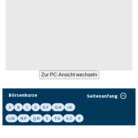
Börsenkurse
Seitenanfang
A
B
C
D
E-F
G-H
I-K
L-M
N-P
Q-R
S
T-U
V-Z
#