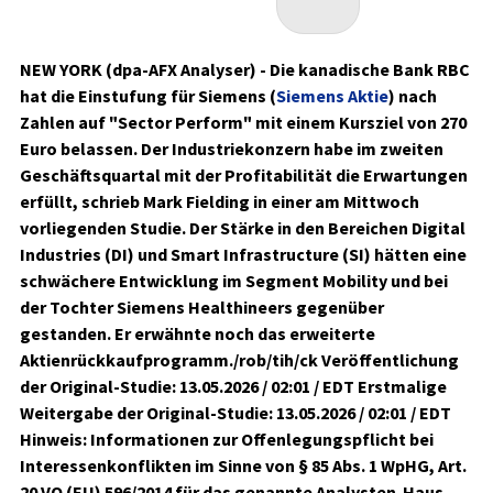
NEW YORK (dpa-AFX Analyser) - Die kanadische Bank RBC
hat die Einstufung für Siemens (
Siemens Aktie
) nach
Zahlen auf "Sector Perform" mit einem Kursziel von 270
Euro belassen. Der Industriekonzern habe im zweiten
Geschäftsquartal mit der Profitabilität die Erwartungen
erfüllt, schrieb Mark Fielding in einer am Mittwoch
vorliegenden Studie. Der Stärke in den Bereichen Digital
Industries (DI) und Smart Infrastructure (SI) hätten eine
schwächere Entwicklung im Segment Mobility und bei
der Tochter Siemens Healthineers gegenüber
gestanden. Er erwähnte noch das erweiterte
Aktienrückkaufprogramm./rob/tih/ck Veröffentlichung
der Original-Studie: 13.05.2026 / 02:01 / EDT Erstmalige
Weitergabe der Original-Studie: 13.05.2026 / 02:01 / EDT
Hinweis: Informationen zur Offenlegungspflicht bei
Interessenkonflikten im Sinne von § 85 Abs. 1 WpHG, Art.
20 VO (EU) 596/2014 für das genannte Analysten-Haus