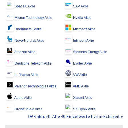
SpaceX Aktie
SAP Aktie
Micron Technology Aktie
Nvidia Aktie
Rheinmetall Aktie
Microsoft Aktie
Novo-Nordisk Aktie
Infineon Aktie
Amazon Aktie
Siemens Energy Aktie
Deutsche Telekom Aktie
Evotec Aktie
Lufthansa Aktie
VW Aktie
Palantir Technologies Aktie
AMD Aktie
Apple Aktie
Xiaomi Aktie
DroneShield Aktie
SK Hynix Aktie
DAX aktuell: Alle 40 Einzelwerte live in Echtzeit »