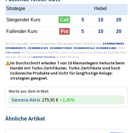
Strategie
Hebel
Steigender Kurs
Call
5
10
20
Fallender Kurs
Put
5
10
20
Den Basisprospekt sowie die Endgültigen Bedingungen finden Sie jeweils hier:
DE000NB58NN0
,
DE000NB6HV71
,
DE000NB671X3
,
DE000NB7CBW4
,
DE000NB5DGL8
,
DE000NB328R2
. Bitte
informieren
Sie sich vor Erwerb ausführlich über Funktionsweise und Risiken der Produkte. Bitte
beachten Sie auch die
weiteren Hinweise
zu dieser Werbung.
Im Durchschnitt erleiden 7 von 10 Kleinanlegern Verluste beim
Handel mit Turbo-Zertifikaten. Turbo-Zertifikate sind hoch
risikoreiche Produkte und nicht für langfristige Anlage­
strategien geeignet.
Werte aus dem Artikel:
Siemens Aktie
279,95 €
+2,45%
Ähnliche Artikel