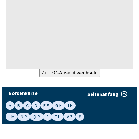
Börsenkurse
Seitenanfang
A
B
C
D
E-F
G-H
I-K
L-M
N-P
Q-R
S
T-U
V-Z
#