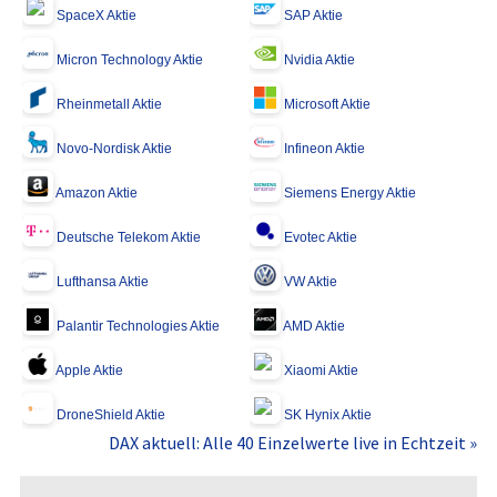
SpaceX Aktie
SAP Aktie
Micron Technology Aktie
Nvidia Aktie
Rheinmetall Aktie
Microsoft Aktie
Novo-Nordisk Aktie
Infineon Aktie
Amazon Aktie
Siemens Energy Aktie
Deutsche Telekom Aktie
Evotec Aktie
Lufthansa Aktie
VW Aktie
Palantir Technologies Aktie
AMD Aktie
Apple Aktie
Xiaomi Aktie
DroneShield Aktie
SK Hynix Aktie
DAX aktuell: Alle 40 Einzelwerte live in Echtzeit »