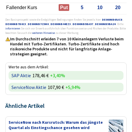
Fallender Kurs
Put
5
10
20
Den Basisprospekt sowie die Endgültigen Bedingungen finden Sie jeweils hier:
DE000NB69JC8
,
DE000NB7B0C3
,
DE000NB7C5M0
,
DE000NB44EZ3
,
DE000NB5BA57
,
DE000NB5BA24
. Bitte
informieren
Sie sich vor Erwerb ausführlich über Funktionsweise und Risiken der Produkte. Bitte
beachten Sie auch die
weiteren Hinweise
zu dieser Werbung.
Im Durchschnitt erleiden 7 von 10 Kleinanlegern Verluste beim
Handel mit Turbo-Zertifikaten. Turbo-Zertifikate sind hoch
risikoreiche Produkte und nicht für langfristige Anlage­
strategien geeignet.
Werte aus dem Artikel:
SAP Aktie
178,46 €
+3,40%
ServiceNow Aktie
107,90 €
+5,94%
Ähnliche Artikel
ServiceNow nach Kursrutsch: Warum das jüngste
Quartal als Einstiegschance gesehen wird