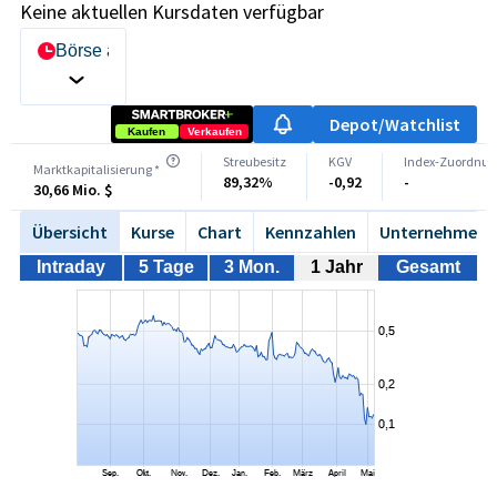
Keine aktuellen Kursdaten verfügbar
Börse auswählen
Depot/Watchlist
Kaufen
Verkaufen
Streubesitz
KGV
Index-Zuordnun
Marktkapitalisierung *
89,32%
-0,92
-
30,66 Mio. $
Übersicht
Kurse
Chart
Kennzahlen
Unternehmen
Intraday
5 Tage
3 Mon.
1 Jahr
Gesamt