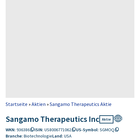
Startseite
»
Aktien
»
Sangamo Therapeutics Aktie
Sangamo Therapeutics Inc
Aktie
WKN:
936386
ISIN:
US8006771062
US-Symbol:
SGMOQ
Branche:
Biotechnologie
Land:
USA