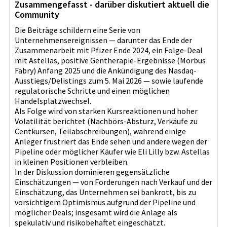
Zusammengefasst - darüber diskutiert aktuell die
l>In Summe handelt es sich bei Sangamo Therapeutics um
Community
ein hochspezialisiertes, forschungsgetriebenes Biotech-
Unternehmen mit binären Ergebnisprofilen vieler
Die Beiträge schildern eine Serie von
Entwicklungsprogramme und einer hohen Abhängigkeit
Unternehmensereignissen — darunter das Ende der
von externen Partnern, regulatorischen Entscheidungen
Zusammenarbeit mit Pfizer Ende 2024, ein Folge-Deal
und Kapitalmärkten.
mit Astellas, positive Gentherapie-Ergebnisse (Morbus
Fabry) Anfang 2025 und die Ankündigung des Nasdaq-
Ausstiegs/Delistings zum 5. Mai 2026 — sowie laufende
regulatorische Schritte und einen möglichen
Handelsplatzwechsel.
Als Folge wird von starken Kursreaktionen und hoher
Volatilität berichtet (Nachbörs-Absturz, Verkäufe zu
Centkursen, Teilabschreibungen), während einige
Anleger frustriert das Ende sehen und andere wegen der
Pipeline oder möglicher Käufer wie Eli Lilly bzw. Astellas
in kleinen Positionen verbleiben.
In der Diskussion dominieren gegensätzliche
Einschätzungen — von Forderungen nach Verkauf und der
Einschätzung, das Unternehmen sei bankrott, bis zu
vorsichtigem Optimismus aufgrund der Pipeline und
möglicher Deals; insgesamt wird die Anlage als
spekulativ und risikobehaftet eingeschätzt.