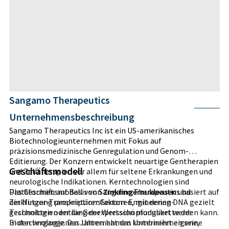
Sangamo Therapeutics
Unternehmensbeschreibung
Sangamo Therapeutics Inc ist ein US-amerikanisches
Biotechnologieunternehmen mit Fokus auf
präzisionsmedizinische Genregulation und Genom-
Editierung. Der Konzern entwickelt neuartige Gentherapien
Geschäftsmodell
und Zelltherapien vor allem für seltene Erkrankungen und
neurologische Indikationen. Kerntechnologien sind
Plattformen auf Basis von
Das Geschäftsmodell von Sangamo Therapeutics basiert auf
Zinkfingernukleasen
und
Zinkfinger-Transkriptionsfaktoren, mit denen DNA gezielt
der Nutzung proprietärer Genom-Engineering-
geschnitten oder die Genexpression moduliert werden kann.
Technologien entlang der Wertschöpfungskette der
In den vergangenen Jahren hat das Unternehmen seine
Biotechnologie. Das Unternehmen kombiniert eigene,