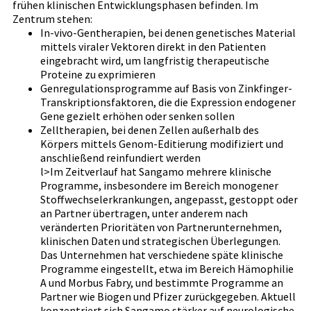
frühen klinischen Entwicklungsphasen befinden. Im
Zentrum stehen:
In-vivo-Gentherapien, bei denen genetisches Material
mittels viraler Vektoren direkt in den Patienten
eingebracht wird, um langfristig therapeutische
Proteine zu exprimieren
Genregulationsprogramme auf Basis von Zinkfinger-
Transkriptionsfaktoren, die die Expression endogener
Gene gezielt erhöhen oder senken sollen
Zelltherapien, bei denen Zellen außerhalb des
Körpers mittels Genom-Editierung modifiziert und
anschließend reinfundiert werden
l>Im Zeitverlauf hat Sangamo mehrere klinische
Programme, insbesondere im Bereich monogener
Stoffwechselerkrankungen, angepasst, gestoppt oder
an Partner übertragen, unter anderem nach
veränderten Prioritäten von Partnerunternehmen,
klinischen Daten und strategischen Überlegungen.
Das Unternehmen hat verschiedene späte klinische
Programme eingestellt, etwa im Bereich Hämophilie
A und Morbus Fabry, und bestimmte Programme an
Partner wie Biogen und Pfizer zurückgegeben. Aktuell
konzentriert sich Sangamo stärker auf neurologische