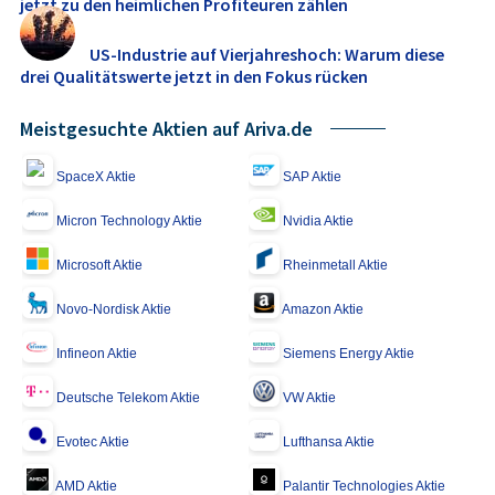
jetzt zu den heimlichen Profiteuren zählen
US-Industrie auf Vierjahreshoch: Warum diese
drei Qualitätswerte jetzt in den Fokus rücken
Meistgesuchte Aktien auf Ariva.de
SpaceX Aktie
SAP Aktie
Micron Technology Aktie
Nvidia Aktie
Microsoft Aktie
Rheinmetall Aktie
Novo-Nordisk Aktie
Amazon Aktie
Infineon Aktie
Siemens Energy Aktie
Deutsche Telekom Aktie
VW Aktie
Evotec Aktie
Lufthansa Aktie
AMD Aktie
Palantir Technologies Aktie