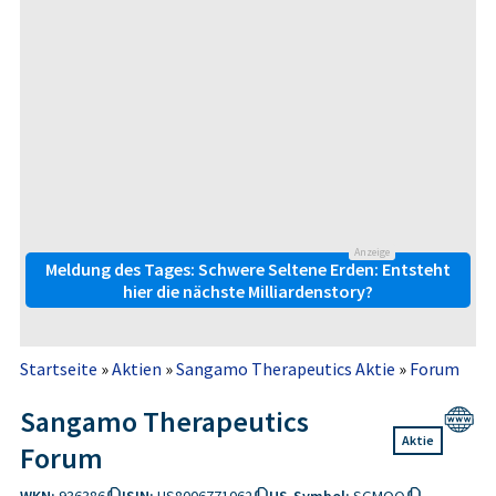
Anzeige
Meldung des Tages: Schwere Seltene Erden: Entsteht
hier die nächste Milliardenstory?
Startseite
»
Aktien
»
Sangamo Therapeutics Aktie
»
Forum
Sangamo Therapeutics
Aktie
Forum
WKN:
936386
ISIN:
US8006771062
US-Symbol:
SGMOQ