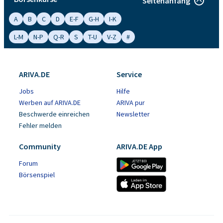
Seitenanfang
A
B
C
D
E-F
G-H
I-K
L-M
N-P
Q-R
S
T-U
V-Z
#
ARIVA.DE
Service
Jobs
Hilfe
Werben auf ARIVA.DE
ARIVA pur
Beschwerde einreichen
Newsletter
Fehler melden
Community
ARIVA.DE App
Forum
Börsenspiel