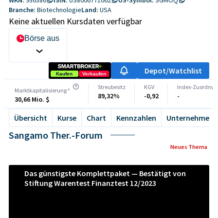
Branche:
Biotechnologie
Land:
USA
Keine aktuellen Kursdaten verfügbar
Börse auswählen
Depot/Watchlist
Kaufen
Verkaufen
Streubesitz
KGV
Index-Zuordnun
Marktkapitalisierung *
89,32%
-0,92
-
30,66 Mio. $
Übersicht
Kurse
Chart
Kennzahlen
Unternehmen
Sangamo Ther.-Forum
Neues Thema
Das günstigste Komplettpaket — Bestätigt von
Stiftung Warentest Finanztest 12/2023