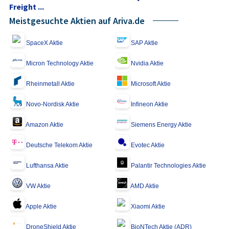
Freight ...
Meistgesuchte Aktien auf Ariva.de
SpaceX Aktie
SAP Aktie
Micron Technology Aktie
Nvidia Aktie
Rheinmetall Aktie
Microsoft Aktie
Novo-Nordisk Aktie
Infineon Aktie
Amazon Aktie
Siemens Energy Aktie
Deutsche Telekom Aktie
Evotec Aktie
Lufthansa Aktie
Palantir Technologies Aktie
VW Aktie
AMD Aktie
Apple Aktie
Xiaomi Aktie
DroneShield Aktie
BioNTech Aktie (ADR)