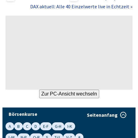
DAX aktuell: Alle 40 Einzelwerte live in Echtzeit »
Börsenkurse
Seitenanfang
A
B
C
D
E-F
G-H
I-K
L-M
N-P
Q-R
S
T-U
V-Z
#