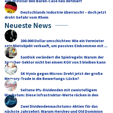
auf 20 Dollar den Bären-Case neu definiert
Deutschlands Industrie überrascht – doch jetzt
droht Gefahr vom Rhein
Neueste News
200.000 Dollar umschichten: Wie ein Vermieter
sein Mietobjekt verkauft, um passives Einkommen mit ...
SanDisk verändert die Spielregeln: Warum der
Speicher-Sektor nicht bei einem KGV von 5 bleiben kann
SK Hynix gegen Micron: Dreht jetzt der große
Memory‑Trade in die Bewertungs-Lücke?
Seltene 8%-Dividenden mit zweistelligem
Wachstum: Diese Infrastruktur-Werte rücken in den
Fokus
Zwei Dividendenwachstums-Aktien für das
nächste Jahrzehnt: Warum Hershey und Old Dominion