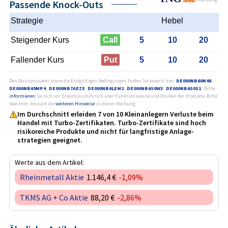
Passende Knock-Outs
Strategie
Hebel
Steigender Kurs
Call
5
10
20
Fallender Kurs
Put
5
10
20
Den Basisprospekt sowie die Endgültigen Bedingungen finden Sie jeweils hier:
DE000NB60N46
,
DE000NB69MP4
,
DE000NB7AEZ5
,
DE000NB6LEM2
,
DE000NB6S0W3
,
DE000NB6S0S1
. Bitte
informieren
Sie sich vor Erwerb ausführlich über Funktionsweise und Risiken der Produkte. Bitte
beachten Sie auch die
weiteren Hinweise
zu dieser Werbung.
Im Durchschnitt erleiden 7 von 10 Kleinanlegern Verluste beim
Handel mit Turbo-Zertifikaten. Turbo-Zertifikate sind hoch
risikoreiche Produkte und nicht für langfristige Anlage­
strategien geeignet.
Werte aus dem Artikel:
Rheinmetall Aktie
1.146,4 €
-1,09%
TKMS AG + Co Aktie
88,20 €
-2,86%