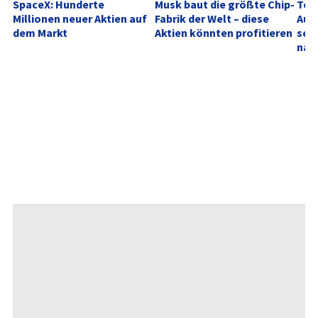
SpaceX: Hunderte 
Musk baut die größte Chip-
Tele
Millionen neuer Aktien auf 
Fabrik der Welt – diese 
Aufh
dem Markt
Aktien könnten profitieren
sehe