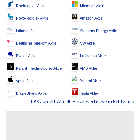
Rheinmetall Aktie
Microsoft Aktie
Novo-Nordisk Aktie
Amazon Aktie
Infineon Aktie
Siemens Energy Aktie
Deutsche Telekom Aktie
VW Aktie
Evotec Aktie
Lufthansa Aktie
Palantir Technologies Aktie
AMD Aktie
Apple Aktie
Xiaomi Aktie
DroneShield Aktie
Tesla Aktie
DAX aktuell: Alle 40 Einzelwerte live in Echtzeit »