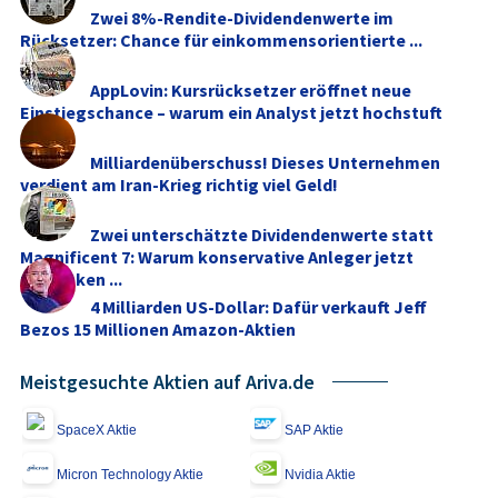
Zwei 8%-Rendite-Dividendenwerte im
Rücksetzer: Chance für einkommensorientierte ...
AppLovin: Kursrücksetzer eröffnet neue
Einstiegschance – warum ein Analyst jetzt hochstuft
Milliardenüberschuss! Dieses Unternehmen
verdient am Iran-Krieg richtig viel Geld!
Zwei unterschätzte Dividendenwerte statt
Magnificent 7: Warum konservative Anleger jetzt
umdenken ...
4 Milliarden US-Dollar: Dafür verkauft Jeff
Bezos 15 Millionen Amazon-Aktien
Meistgesuchte Aktien auf Ariva.de
SpaceX Aktie
SAP Aktie
Micron Technology Aktie
Nvidia Aktie