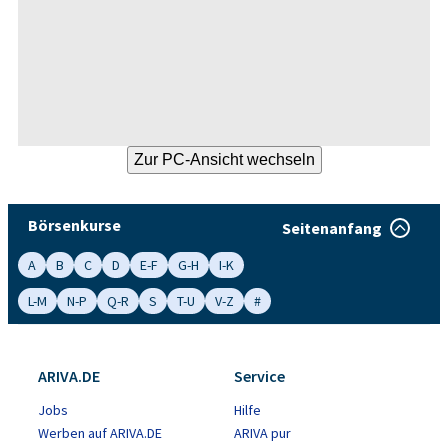
Börsenkurse
Seitenanfang
A
B
C
D
E-F
G-H
I-K
L-M
N-P
Q-R
S
T-U
V-Z
#
ARIVA.DE
Service
Jobs
Hilfe
Werben auf ARIVA.DE
ARIVA pur