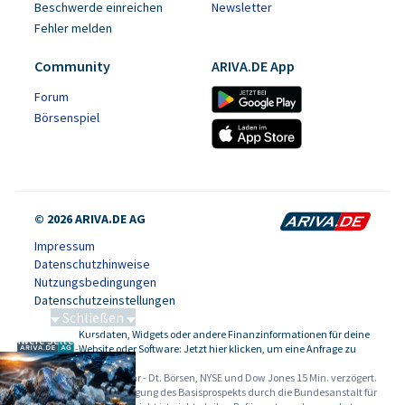
Beschwerde einreichen
Newsletter
Fehler melden
Community
ARIVA.DE App
Forum
Börsenspiel
© 2026 ARIVA.DE AG
Impressum
Datenschutzhinweise
Nutzungsbedingungen
Datenschutzeinstellungen
Schließen
Kursdaten, Widgets oder andere Finanzinformationen für deine
Schwere Seltene Erden
-
Website oder Software: Jetzt hier klicken, um eine Anfrage zu
stellen.
Alle Angaben ohne Gewähr - Dt. Börsen, NYSE und Dow Jones 15 Min. verzögert.
Werbehinweise:
Die Billigung des Basisprospekts durch die Bundesanstalt für