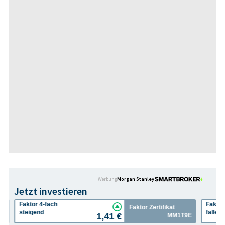
Werbung
Morgan Stanley
Jetzt investieren
Faktor 4-fach
Faktor
Faktor Zertifikat
steigend
fallen
1,41 €
N1
MM1T9E