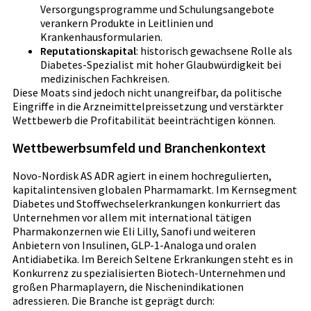
Versorgungsprogramme und Schulungsangebote
verankern Produkte in Leitlinien und
Krankenhausformularien.
Reputationskapital
: historisch gewachsene Rolle als
Diabetes-Spezialist mit hoher Glaubwürdigkeit bei
medizinischen Fachkreisen.
Diese Moats sind jedoch nicht unangreifbar, da politische
Eingriffe in die Arzneimittelpreissetzung und verstärkter
Wettbewerb die Profitabilität beeinträchtigen können.
Wettbewerbsumfeld und Branchenkontext
Novo-Nordisk AS ADR agiert in einem hochregulierten,
kapitalintensiven globalen Pharmamarkt. Im Kernsegment
Diabetes und Stoffwechselerkrankungen konkurriert das
Unternehmen vor allem mit international tätigen
Pharmakonzernen wie Eli Lilly, Sanofi und weiteren
Anbietern von Insulinen, GLP-1-Analoga und oralen
Antidiabetika. Im Bereich Seltene Erkrankungen steht es in
Konkurrenz zu spezialisierten Biotech-Unternehmen und
großen Pharmaplayern, die Nischenindikationen
adressieren. Die Branche ist geprägt durch: