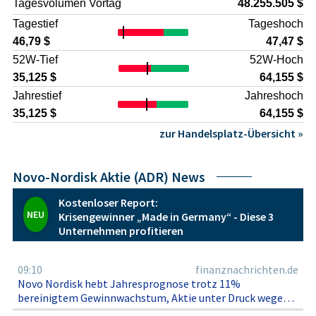
Tagesvolumen Vortag
48.255.505 $
Reputations- und Haftungsrisiken
: Streitigkeiten über
Tagestief
Tageshoch
Arzneimittelpreise, Nebenwirkungen oder
Marketingpraktiken können zu Rechtskosten, Vergleichen
46,79 $
47,47 $
und Imageschäden führen.
52W-Tief
52W-Hoch
Währungs- und ADR-spezifische Risiken
:
35,125 $
64,155 $
Wechselkursschwankungen zwischen dänischer Krone und
Jahrestief
Jahreshoch
US-Dollar sowie mögliche Besonderheiten der ADR-Struktur
wirken sich auf die Rendite in der Heimatwährung des
35,125 $
64,155 $
Anlegers aus.
zur Handelsplatz-Übersicht »
Vor diesem Hintergrund bietet Novo-Nordisk AS ADR zwar
Zugang zu einem qualitativ hochwertigen,
forschungsgetriebenen Pharmawert, bleibt aber
Novo-Nordisk Aktie (ADR) News
angesichts der regulatorischen und wettbewerblichen
Unsicherheiten eine Anlage, die eine sorgfältige individuelle
Kostenloser Report:
Risikoabwägung erfordert, ohne dass daraus eine
NEU
Krisengewinner „Made in Germany“ - Diese 3
Empfehlung im engeren Sinne abgeleitet werden kann.
Unternehmen profitieren
09:10
finanznachrichten.de
Novo Nordisk hebt Jahresprognose trotz 11%
bereinigtem Gewinnwachstum, Aktie unter Druck wegen
schwächerer Wegovy‑Verkäufe