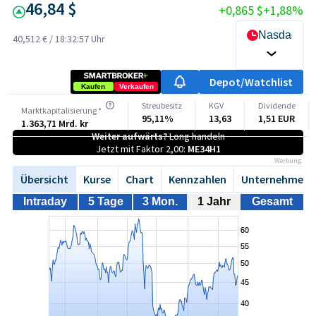
46,84 $
+0,865 $
+1,88%
Nasdaq
40,512 €
/
18:32:57 Uhr
Depot/Watchlist
Kaufen
Verkaufen
Streubesitz
KGV
Dividende
Marktkapitalisierung *
95,11%
13,63
1,51 EUR
1.363,71 Mrd. kr
Weiter aufwärts?
Long handeln
Jetzt mit Faktor 2,00:
ME34H1
Werbung
Übersicht
Kurse
Chart
Kennzahlen
Unternehmen
Intraday
5 Tage
3 Mon.
1 Jahr
Gesamt