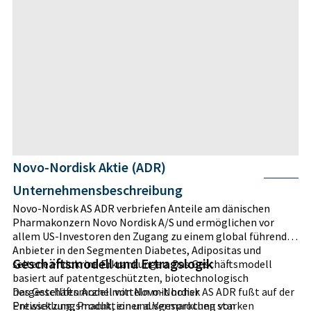
Novo-Nordisk Aktie (ADR)
Unternehmensbeschreibung
Novo-Nordisk AS ADR verbriefen Anteile am dänischen
Pharmakonzern Novo Nordisk A/S und ermöglichen vor
allem US-Investoren den Zugang zu einem global führenden
Anbieter in den Segmenten Diabetes, Adipositas und
Geschäftsmodell und Ertragslogik
seltene endokrine Erkrankungen. Das Geschäftsmodell
basiert auf patentgeschützten, biotechnologisch
hergestellten Arzneimitteln mit hoher
Das Geschäftsmodell von Novo-Nordisk AS ADR fußt auf der
Preissetzungsmacht, einer ausgesprochen starken
Entwicklung, Produktion und Vermarktung von