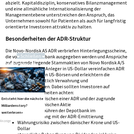
abzielt. Kapitaldisziplin, konservatives Bilanzmanagement
und eine allmähliche Internationalisierung der
Managementebene unterstreichen den Anspruch, das
Unternehmen sowohl für Patienten als auch für langfristig
orientierte Investoren attraktiv zu halten.
Besonderheiten der ADR-Struktur
Die Novo-Nordisk AS ADR verbriefen Hinterlegungsscheine,
Schließen
die von einer Depotbank ausgegeben werden und Ansprüche
auf zugrunde liegende Stammaktien von Novo Nordisk A/S
Schwere Seltene Erden
repräsentieren. Für Anleger in US-Dollar vereinfachen ADR
die Handelbarkeit an US-Börsen und erleichtern die
Abwicklung hinsichtlich Verwahrung und
Dividendenzahlungen. Dabei sollten Investoren auf
folgende Besonderheiten achten:
Verhältnis zwischen einer ADR und der zugrunde
Entsteht hier die nächste
liegenden dänischen Aktie
Milliardenstory?
mögliche Gebühren der Depotbank im
weiterlesen»
Zusammenhang mit der ADR-Emittierung
Anzeige
Währungsrisiko zwischen dänischer Krone und US-
Dollar