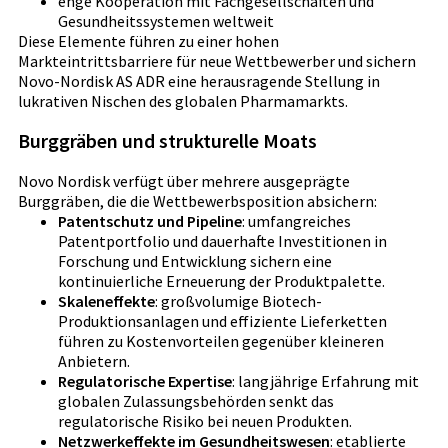
enge Kooperation mit Fachgesellschaften und
Gesundheitssystemen weltweit
Diese Elemente führen zu einer hohen
Markteintrittsbarriere für neue Wettbewerber und sichern
Novo-Nordisk AS ADR eine herausragende Stellung in
lukrativen Nischen des globalen Pharmamarkts.
Burggräben und strukturelle Moats
Novo Nordisk verfügt über mehrere ausgeprägte
Burggräben, die die Wettbewerbsposition absichern:
Patentschutz und Pipeline
: umfangreiches
Patentportfolio und dauerhafte Investitionen in
Forschung und Entwicklung sichern eine
kontinuierliche Erneuerung der Produktpalette.
Skaleneffekte
: großvolumige Biotech-
Produktionsanlagen und effiziente Lieferketten
führen zu Kostenvorteilen gegenüber kleineren
Anbietern.
Regulatorische Expertise
: langjährige Erfahrung mit
globalen Zulassungsbehörden senkt das
regulatorische Risiko bei neuen Produkten.
Netzwerkeffekte im Gesundheitswesen
: etablierte