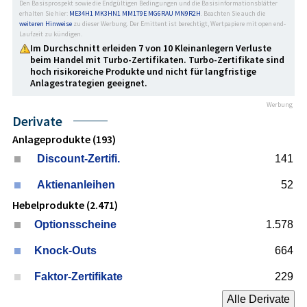
Den Basisprospekt sowie die Endgültigen Bedingungen und die Basisinformationsblätter
erhalten Sie hier:
ME34H1
MK3HN1
MM1T9E
MG6RAU
MN9R2H
. Beachten Sie auch die
weiteren Hinweise
zu dieser Werbung. Der Emittent ist berechtigt, Wertpapiere mit open end-
Laufzeit zu kündigen.
Im Durchschnitt erleiden 7 von 10 Kleinanlegern Verluste
beim Handel mit Turbo-Zertifikaten. Turbo-Zertifikate sind
hoch risikoreiche Produkte und nicht für langfristige
Anlage­strategien geeignet.
Werbung
Derivate
Anlageprodukte (193)
Discount-Zertifi.
141
Aktienanleihen
52
Hebelprodukte (2.471)
Optionsscheine
1.578
Knock-Outs
664
Faktor-Zertifikate
229