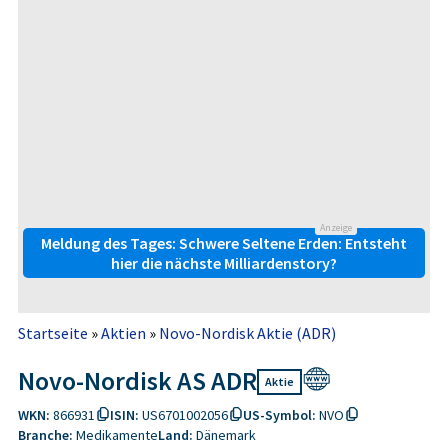
Anzeige
Meldung des Tages: Schwere Seltene Erden: Entsteht
hier die nächste Milliardenstory?
Startseite
»
Aktien
»
Novo-Nordisk Aktie (ADR)
Novo-Nordisk AS ADR
Aktie
WKN:
866931
ISIN:
US6701002056
US-Symbol:
NVO
Branche:
Medikamente
Land:
Dänemark