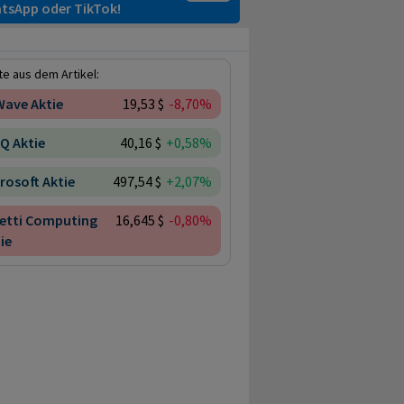
tsApp oder TikTok!
e aus dem Artikel:
Wave Aktie
19,53 $
-8,70%
Q Aktie
40,16 $
+0,58%
rosoft Aktie
497,54 $
+2,07%
getti Computing
16,645 $
-0,80%
ie