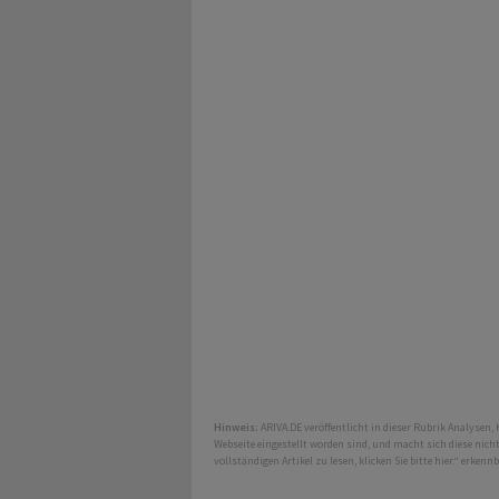
Hinweis:
ARIVA.DE veröffentlicht in dieser Rubrik Analysen,
Webseite eingestellt worden sind, und macht sich diese nic
vollständigen Artikel zu lesen, klicken Sie bitte hier.“ erkenn