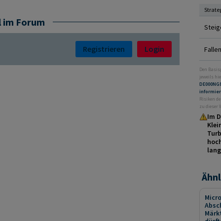
Strate
l im Forum
Steig
Registrieren
Login
Falle
Den Basis
jeweils hie
DE000NG
informie
Risiken de
zu dieser
Im D
Klei
Turb
hoch
lang
Ähnl
Micro
Absc
Märk