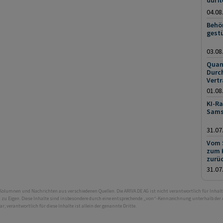
dürft
04.08
Behö
gest
03.08
Quan
Durch
Vert
01.08
KI-Ra
Sams
31.07
Vom 
zum K
zurü
31.07
 Kolumnen und Nachrichten aus verschiedenen Quellen. Die ARIVA.DE AG ist nicht verantwortlich für Inhalt
ht zu Eigen. Diese Inhalte sind insbesondere durch eine entsprechende „von“-Kennzeichnung unterhalb der
bar; verantwortlich für diese Inhalte ist allein der genannte Dritte.