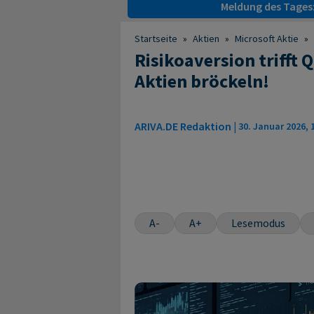
Meldung des Tages
Startseite
»
Aktien
»
Microsoft Aktie
»
Risikoaversion trifft
Aktien bröckeln!
ARIVA.DE Redaktion
|
30. Januar 2026, 
A-
A+
Lesemodus