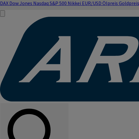
DAX
Dow Jones
Nasdaq
S&P 500
Nikkei
EUR/USD
Ölpreis
Goldprei