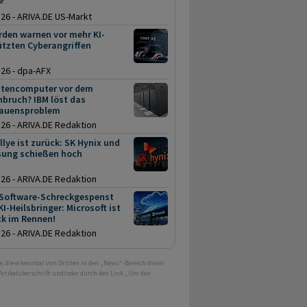
e
.26 - ARIVA.DE US-Markt
rden warnen vor mehr KI-
ützten Cyberangriffen
.26 - dpa-AFX
tencomputer vor dem
bruch? IBM löst das
rauensproblem
.26 - ARIVA.DE Redaktion
llye ist zurück: SK Hynix und
ung schießen hoch
.26 - ARIVA.DE Redaktion
Software-Schreckgespenst
I-Heilsbringer: Microsoft ist
ck im Rennen!
.26 - ARIVA.DE Redaktion
e, die erkennbar von Dritten in den „News“-Bereich dieser
 Artikelüberschrift und/oder durch den Link „Um den