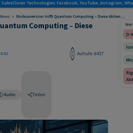
: SalesCloser Technologies: Facebook, YouTube, Instagram, Wha
News
»
Risikoaversion trifft Quantum Computing – Diese Aktien ...
 Quantum Computing – Diese
Wert
D-
Ion
Aufrufe: 6437
15:51
Mic
Ri
Akt
Audio
Teilen