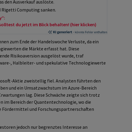
was den Ausverkauf auslöste.
d Rigetti Computing sanken.
y“:
ltest du jetzt im Blick behalten! (hier klicken)
en zum Ende der Handelswoche Verluste, da ein
iewerten die Märkte erfasst hat. Diese
ende Risikoaversion ausgelöst wurde, traf
are-, Halbleiter- und spekulative Technologiewerte
rosoft-Aktie zweistellig fiel. Analysten führten den
aben und ein Umsatzwachstum im Azure-Bereich
Erwartungen lag. Diese Schwäche zeigte sich trotz
n im Bereich der Quantentechnologie, wo die
che Fördermittel und Forschungspartnerschaften
vestoren jedoch nur begrenztes Interesse an