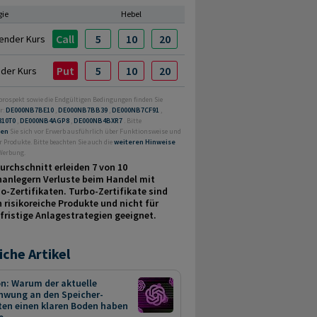
gie
Hebel
Call
5
10
20
ender Kurs
Put
5
10
20
nder Kurs
prospekt sowie die Endgültigen Bedingungen finden Sie
r:
DE000NB7BE10
,
DE000NB7BB39
,
DE000NB7CF91
,
810T0
,
DE000NB4AGP8
,
DE000NB4BXR7
. Bitte
ren
Sie sich vor Erwerb ausführlich über Funktionsweise und
r Produkte. Bitte beachten Sie auch die
weiteren Hinweise
 Werbung.
urchschnitt erleiden 7 von 10
nanlegern Verluste beim Handel mit
o-Zertifikaten. Turbo-Zertifikate sind
 risikoreiche Produkte und nicht für
fristige Anlage­strategien geeignet.
iche Artikel
n: Warum der aktuelle
hwung an den Speicher-
ten einen klaren Boden haben