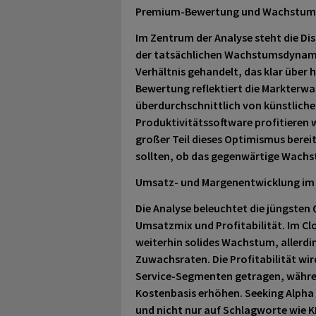
Premium-Bewertung und Wachstum
Im Zentrum der Analyse steht die D
der tatsächlichen Wachstumsdynami
Verhältnis gehandelt, das klar über 
Bewertung reflektiert die Markterwar
überdurchschnittlich von künstliche
Produktivitätssoftware profitieren w
großer Teil dieses Optimismus bereit
sollten, ob das gegenwärtige Wachs
Umsatz- und Margenentwicklung im 
Die Analyse beleuchtet die jüngste
Umsatzmix und Profitabilität. Im Clo
weiterhin solides Wachstum, allerdi
Zuwachsraten. Die Profitabilität w
Service-Segmenten getragen, währen
Kostenbasis erhöhen. Seeking Alpha 
und nicht nur auf Schlagworte wie KI