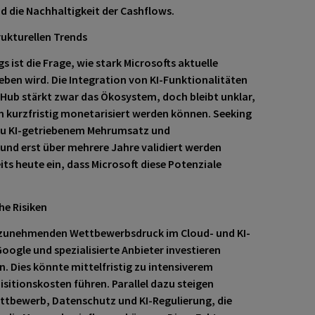
 die Nachhaltigkeit der Cashflows.
rukturellen Trends
 ist die Frage, wie stark Microsofts aktuelle
eben wird. Die Integration von KI-Funktionalitäten
itHub stärkt zwar das Ökosystem, doch bleibt unklar,
 kurzfristig monetarisiert werden können. Seeking
zu KI-getriebenem Mehrumsatz und
und erst über mehrere Jahre validiert werden
its heute ein, dass Microsoft diese Potenziale
e Risiken
n zunehmenden Wettbewerbsdruck im Cloud- und KI-
ogle und spezialisierte Anbieter investieren
. Dies könnte mittelfristig zu intensiverem
itionskosten führen. Parallel dazu steigen
ettbewerb, Datenschutz und KI-Regulierung, die