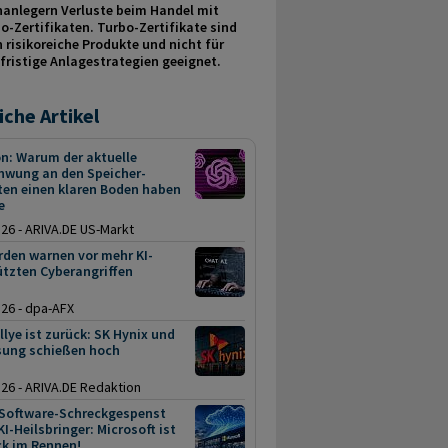
nanlegern Verluste beim Handel mit
o-Zertifikaten. Turbo-Zertifikate sind
 risikoreiche Produkte und nicht für
fristige Anlage­strategien geeignet.
iche Artikel
n: Warum der aktuelle
hwung an den Speicher-
ten einen klaren Boden haben
e
.26 - ARIVA.DE US-Markt
rden warnen vor mehr KI-
ützten Cyberangriffen
.26 - dpa-AFX
llye ist zurück: SK Hynix und
ung schießen hoch
.26 - ARIVA.DE Redaktion
Software-Schreckgespenst
I-Heilsbringer: Microsoft ist
ck im Rennen!