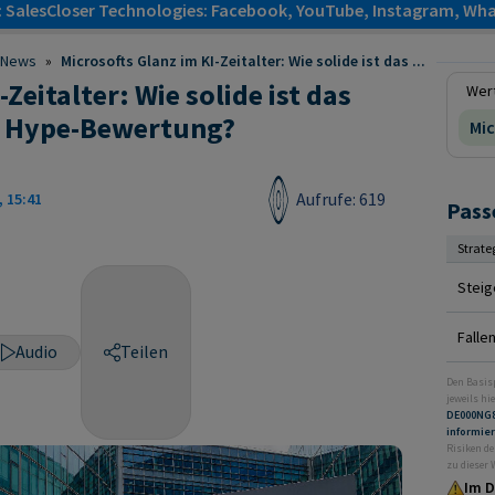
: SalesCloser Technologies: Facebook, YouTube, Instagram, Wha
News
»
Microsofts Glanz im KI-Zeitalter: Wie solide ist das ...
Zeitalter: Wie solide ist das
Wert
r Hype-Bewertung?
Mic
Aufrufe: 619
, 15:41
Pass
Strate
Steig
Falle
Audio
Teilen
Den Basis
jeweils hie
DE000NG
informie
Risiken de
zu dieser
Im D