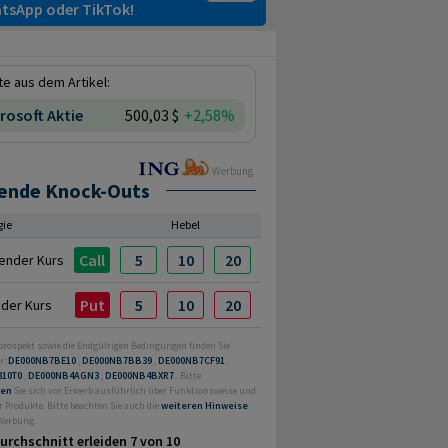
tsApp oder TikTok!
e aus dem Artikel:
rosoft Aktie
500,03 $
+2,58%
Werbung
ende Knock-Outs
gie
Hebel
Call
5
10
20
ender Kurs
Put
5
10
20
nder Kurs
prospekt sowie die Endgültigen Bedingungen finden Sie
r:
DE000NB7BE10
,
DE000NB7BB39
,
DE000NB7CF91
,
810T0
,
DE000NB4AGN3
,
DE000NB4BXR7
. Bitte
ren
Sie sich vor Erwerb ausführlich über Funktionsweise und
r Produkte. Bitte beachten Sie auch die
weiteren Hinweise
 Werbung.
urchschnitt erleiden 7 von 10