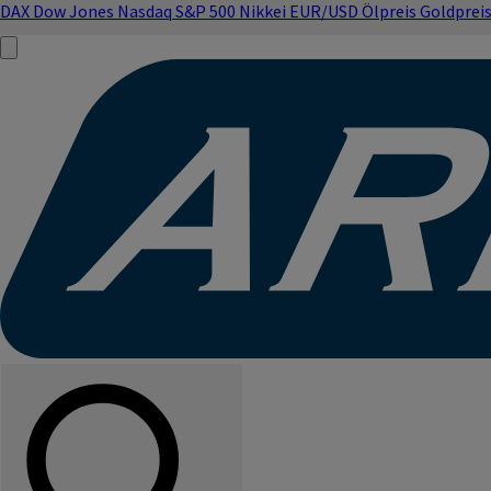
DAX
Dow Jones
Nasdaq
S&P 500
Nikkei
EUR/USD
Ölpreis
Goldprei