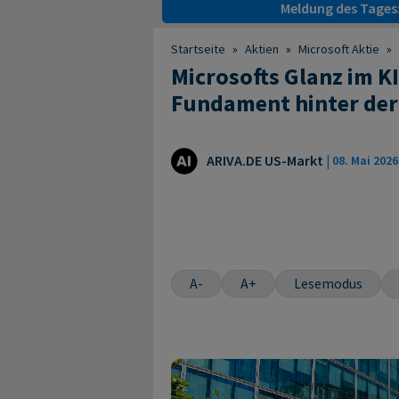
Meldung des Tages
Startseite
»
Aktien
»
Microsoft Aktie
»
Microsofts Glanz im KI-
Fundament hinter de
ARIVA.DE US-Markt
|
08. Mai 2026
A-
A+
Lesemodus