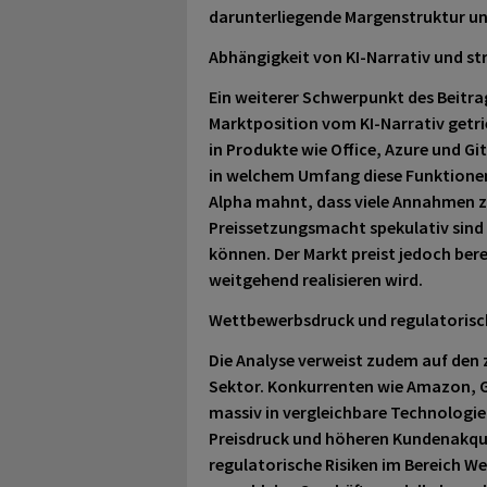
darunterliegende Margenstruktur und
Abhängigkeit von KI-Narrativ und st
Ein weiterer Schwerpunkt des Beitrags
Marktposition vom KI-Narrativ getri
in Produkte wie Office, Azure und G
in welchem Umfang diese Funktionen
Alpha mahnt, dass viele Annahmen 
Preissetzungsmacht spekulativ sind 
können. Der Markt preist jedoch bere
weitgehend realisieren wird.
Wettbewerbsdruck und regulatorisch
Die Analyse verweist zudem auf de
Sektor. Konkurrenten wie Amazon, Go
massiv in vergleichbare Technologien
Preisdruck und höheren Kundenakquis
regulatorische Risiken im Bereich W