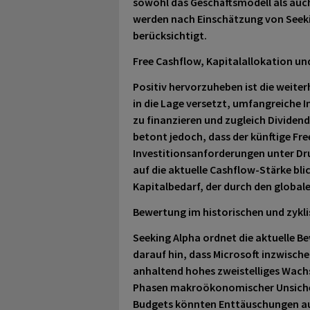
sowohl das Geschäftsmodell als auch
werden nach Einschätzung von Seeki
berücksichtigt.
Free Cashflow, Kapitalallokation un
Positiv hervorzuheben ist die weiter
in die Lage versetzt, umfangreiche I
zu finanzieren und zugleich Dividen
betont jedoch, dass der künftige Fr
Investitionsanforderungen unter Dru
auf die aktuelle Cashflow-Stärke bli
Kapitalbedarf, der durch den global
Bewertung im historischen und zykl
Seeking Alpha ordnet die aktuelle B
darauf hin, dass Microsoft inzwisch
anhaltend hohes zweistelliges Wachs
Phasen makroökonomischer Unsicherh
Budgets könnten Enttäuschungen auf