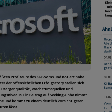
Klei
Turb
hoch
lang
Ähnl
Micro
Absc
Märk
dürft
04.08
Behö
gest
 größten Profiteure des KI-Booms und notiert nahe
03.08
er der offensichtlichen Erfolgsstory stellen sich
KI-Ra
Sams
 zu Margenqualität, Wachstumsquellen und
ungsniveaus. Ein Beitrag auf Seeking Alpha nimmt
31.07
Lupe und kommt zu einem deutlich vorsichtigeren
Vom 
uten lässt.
zum K
zurü