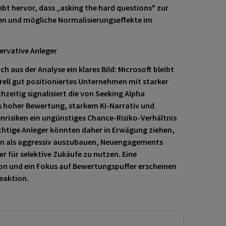
bt hervor, dass „asking the hard questions" zur
ken und mögliche Normalisierungseffekte im
ervative Anleger
ch aus der Analyse ein klares Bild: Microsoft bleibt
rell gut positioniertes Unternehmen mit starker
hzeitig signalisiert die von Seeking Alpha
s hoher Bewertung, starkem KI-Narrativ und
isiken ein ungünstiges Chance-Risiko-Verhältnis
chtige Anleger könnten daher in Erwägung ziehen,
en als aggressiv auszubauen, Neuengagements
er für selektive Zukäufe zu nutzen. Eine
on und ein Fokus auf Bewertungspuffer erscheinen
eaktion.