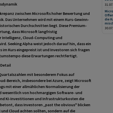
sdynamik
31.07
Micr
iskrepanz zwischen Microsofts hoher Bewertung und
Offen
k. Das Unternehmen wird mit einem Kurs-Gewinn-
die K
misc
historischen Durchschnitten liegt. Diese Premium-
30.07
tung, dass Microsoft langfristig
r Intelligenz, Cloud-Computing und
ird. Seeking Alpha weist jedoch darauf hin, dass ein
s im Kurs eingepreist ist und Investoren sich fragen
tumstempo diese Erwartungen rechtfertigt.
Detail
n Quartalszahlen mit besonderem Fokus auf
ud-Bereich, insbesondere bei Azure, zeigt Microsoft
ngs mit einer allmählichen Normalisierung der
ird wesentlich von hochmargigen Software- und
d KI-Investitionen und Infrastrukturkosten die
betont, dass Investoren „past the obvious" blicken
 und Cloud achten sollten, sondern auf die