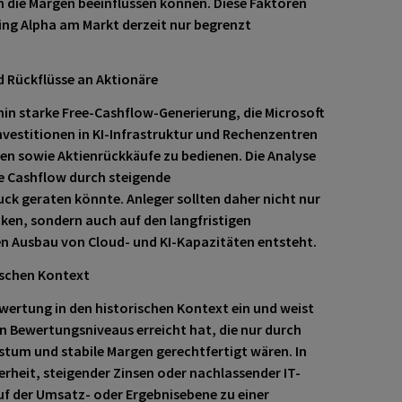
 die Margen beeinflussen können. Diese Faktoren
ng Alpha am Markt derzeit nur begrenzt
d Rückflüsse an Aktionäre
hin starke Free-Cashflow-Generierung, die Microsoft
nvestitionen in KI-Infrastruktur und Rechenzentren
den sowie Aktienrückkäufe zu bedienen. Die Analyse
ee Cashflow durch steigende
ck geraten könnte. Anleger sollten daher nicht nur
cken, sondern auch auf den langfristigen
en Ausbau von Cloud- und KI-Kapazitäten entsteht.
ischen Kontext
ewertung in den historischen Kontext ein und weist
en Bewertungsniveaus erreicht hat, die nur durch
tum und stabile Margen gerechtfertigt wären. In
eit, steigender Zinsen oder nachlassender IT-
 der Umsatz- oder Ergebnisebene zu einer