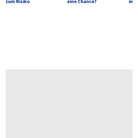
zum Risiko
eine Chance?
im A