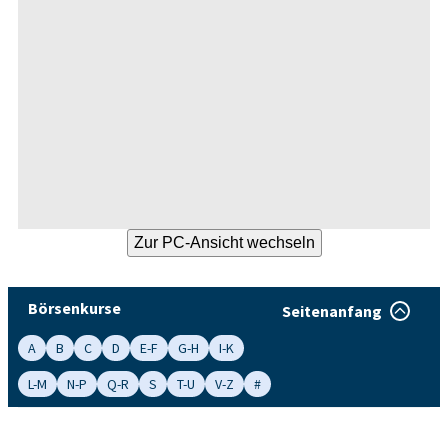
Börsenkurse
Seitenanfang
A
B
C
D
E-F
G-H
I-K
L-M
N-P
Q-R
S
T-U
V-Z
#