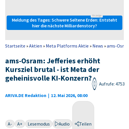
Anzeige
Meldung des Tages: Schwere Seltene Erden: Entsteht
hier die nächste Milliardenstory?
Startseite
»
Aktien
»
Meta Platforms Aktie
»
News
»
ams-Osram: 
ams-Osram: Jefferies erhöht
Kursziel brutal - ist Meta der
geheinisvolle KI-Konzern?
Aufrufe: 4753
ARIVA.DE Redaktion
|
12. Mai 2026, 08:00
A-
A+
Lesemodus
Audio
Teilen