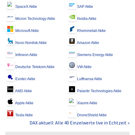
SpaceX Aktie
SAP Aktie
Micron Technology Aktie
Nvidia Aktie
Microsoft Aktie
Rheinmetall Aktie
Novo-Nordisk Aktie
Amazon Aktie
Infineon Aktie
Siemens Energy Aktie
Deutsche Telekom Aktie
VW Aktie
Evotec Aktie
Lufthansa Aktie
AMD Aktie
Palantir Technologies Aktie
Apple Aktie
Xiaomi Aktie
Tesla Aktie
DroneShield Aktie
DAX aktuell: Alle 40 Einzelwerte live in Echtzeit »