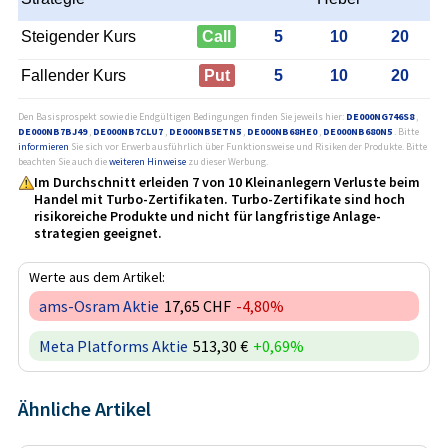
Steigender Kurs
Call
5
10
20
Fallender Kurs
Put
5
10
20
Den Basisprospekt sowie die Endgültigen Bedingungen finden Sie jeweils hier:
DE000NG746S8
,
DE000NB7BJ49
,
DE000NB7CLU7
,
DE000NB5ETN5
,
DE000NB68HE0
,
DE000NB680N5
. Bitte
informieren
Sie sich vor Erwerb ausführlich über Funktionsweise und Risiken der Produkte. Bitte
beachten Sie auch die
weiteren Hinweise
zu dieser Werbung.
Im Durchschnitt erleiden 7 von 10 Kleinanlegern Verluste beim
Handel mit Turbo-Zertifikaten. Turbo-Zertifikate sind hoch
risikoreiche Produkte und nicht für langfristige Anlage­
strategien geeignet.
Werte aus dem Artikel:
ams-Osram Aktie
17,65 CHF
-4,80%
Meta Platforms Aktie
513,30 €
+0,69%
Ähnliche Artikel