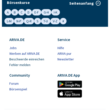
Börsenkurse
Seitenanfang
A
B
C
D
E-F
G-H
I-K
L-M
N-P
Q-R
S
T-U
V-Z
#
ARIVA.DE
Service
Jobs
Hilfe
Werben auf ARIVA.DE
ARIVA pur
Beschwerde einreichen
Newsletter
Fehler melden
Community
ARIVA.DE App
Forum
Börsenspiel