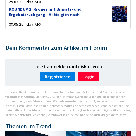
29.07.26 - dpa-AFX
ROUNDUP 2: Krones mit Umsatz- und
Ergebnisrückgang - Aktie gibt nach
08.05.26 - dpa-AFX
Dein Kommentar zum Artikel im Forum
Jetzt anmelden und diskutieren
Registrieren
Login
Hinweis:
ARIVA.DE veröffentlicht in dieser Rubrik Analysen, Kolumnen und Nachrichten aus
verschiedenen Quellen. Die ARIVA.DE AG ist nicht verantwortlich für Inhalte, die erkennbar von
Dritten in den „News“-Bereich dieser Webseite eingestellt worden sind, und macht sich diese
nicht zu Eigen. Diese Inhalte sind insbesondere durch eine entsprechende „von“-Kennzeichnung
unterhalb der Artikelüberschrift und/oder durch den Link „Um den vollständigen Artikel zu lesen,
klicken Sie bitte hier.“ erkennbar; verantwortlich für diese Inhalte ist allein der genannte Dritte.
Themen im Trend