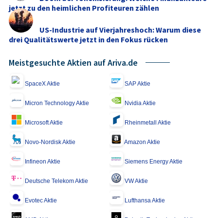
jetzt zu den heimlichen Profiteuren zählen
US-Industrie auf Vierjahreshoch: Warum diese
drei Qualitätswerte jetzt in den Fokus rücken
Meistgesuchte Aktien auf Ariva.de
SpaceX Aktie
SAP Aktie
Micron Technology Aktie
Nvidia Aktie
Microsoft Aktie
Rheinmetall Aktie
Novo-Nordisk Aktie
Amazon Aktie
Infineon Aktie
Siemens Energy Aktie
Deutsche Telekom Aktie
VW Aktie
Evotec Aktie
Lufthansa Aktie