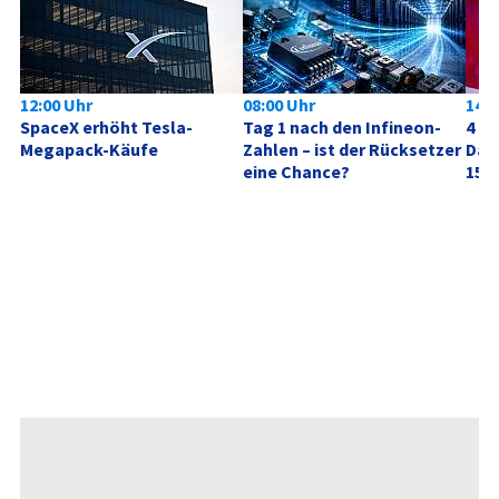
12:00 Uhr
08:00 Uhr
14:1
SpaceX erhöht Tesla-
Tag 1 nach den Infineon-
4 Mi
Megapack-Käufe
Zahlen – ist der Rücksetzer 
Dafü
eine Chance?
15 