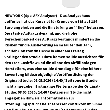
NEW YORK (dpa-AFX Analyser) - Das Analysehaus
Jefferies hat das Kursziel für Krones von 165 auf 184
Euro angehoben und die Einstufung auf "Buy" belassen.
Die starke Auftragsdynamik und die hohe
Berechenbarkeit des Auftragsbestands minderten die
Risiken für die Auslieferungen im laufenden Jahr,
schrieb Constantin Hesse in einer am Freitag
vorliegenden Studie. Hinzu kämen solide Aussichten für
den Free Cashflow und die Bilanz des Abfüllanlagen-
Herstellers, was eine solide Grundlage für eine höhere
Bewertung bilde./rob/edh/he Veröffentlichung der
Original-Studie: 08.05.2026 / 14:40 / Zeitzone in Studie
nicht angegeben Erstmalige Weitergabe der Original-
Studie: 08.05.2026 / 14:40 / Zeitzone in Studie nicht
angegeben Hinweis: Informationen zur
Offenlegungspflicht bei Interessenkonflikten im Sinne
von § 85 Abs. 1 WpHG, Art. 20 VO (EU) 596/2014 für das