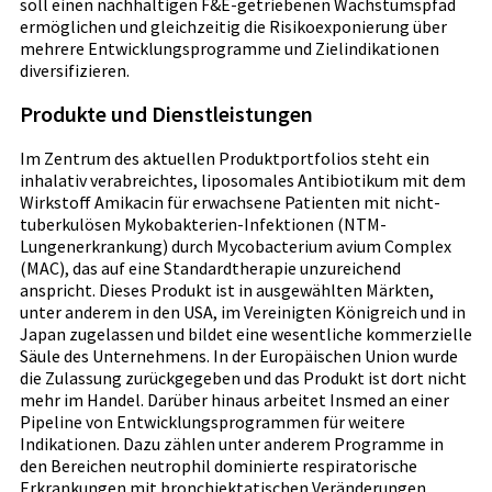
soll einen nachhaltigen F&E-getriebenen Wachstumspfad
ermöglichen und gleichzeitig die Risikoexponierung über
mehrere Entwicklungsprogramme und Zielindikationen
diversifizieren.
Produkte und Dienstleistungen
Im Zentrum des aktuellen Produktportfolios steht ein
inhalativ verabreichtes, liposomales Antibiotikum mit dem
Wirkstoff Amikacin für erwachsene Patienten mit nicht-
tuberkulösen Mykobakterien-Infektionen (NTM-
Lungenerkrankung) durch Mycobacterium avium Complex
(MAC), das auf eine Standardtherapie unzureichend
anspricht. Dieses Produkt ist in ausgewählten Märkten,
unter anderem in den USA, im Vereinigten Königreich und in
Japan zugelassen und bildet eine wesentliche kommerzielle
Säule des Unternehmens. In der Europäischen Union wurde
die Zulassung zurückgegeben und das Produkt ist dort nicht
mehr im Handel. Darüber hinaus arbeitet Insmed an einer
Pipeline von Entwicklungsprogrammen für weitere
Indikationen. Dazu zählen unter anderem Programme in
den Bereichen neutrophil dominierte respiratorische
Erkrankungen mit bronchiektatischen Veränderungen,