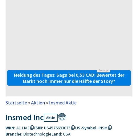
Anzeige
Meldung des Tages: Saga bei 0,53 CAD: Bewertet der
Markt noch immer nur die Hälfte der Story?
Startseite
»
Aktien
»
Insmed Aktie
Insmed Inc
Aktie
WKN:
A1JJA3
ISIN:
US4576693075
US-Symbol:
INSM
Branche:
Biotechnologie
Land:
USA