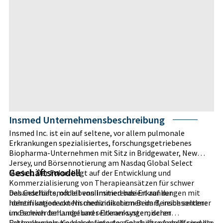
Insmed Unternehmensbeschreibung
Insmed Inc. ist ein auf seltene, vor allem pulmonale
Erkrankungen spezialisiertes, forschungsgetriebenes
Biopharma-Unternehmen mit Sitz in Bridgewater, New
Jersey, und Börsennotierung am Nasdaq Global Select
Geschäftsmodell
Market. Der Fokus liegt auf der Entwicklung und
Kommerzialisierung von Therapieansätzen für schwer
behandelbare, oft lebenslimitierende Erkrankungen mit
Das Geschäftsmodell von Insmed basiert auf der
hohem ungedecktem medizinischem Bedarf, insbesondere
Identifikation von Nischenindikationen im Bereich seltener
im Bereich der Lunge und seltener systemischer
und schwer behandelbarer Erkrankungen, deren
Erkrankungen. Kernelemente des Geschäftsmodells sind die
Pathophysiologie klar definierte molekulare Angriffspunkte