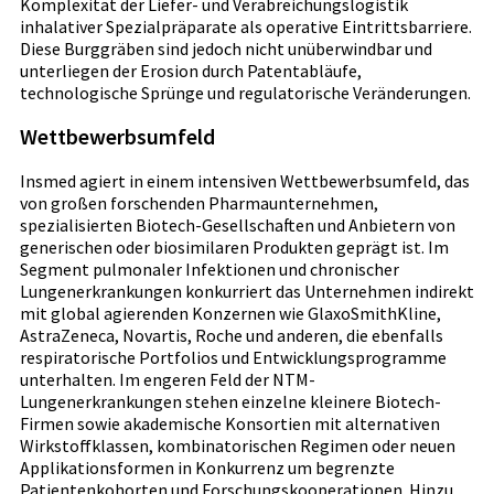
Komplexität der Liefer- und Verabreichungslogistik
inhalativer Spezialpräparate als operative Eintrittsbarriere.
Diese Burggräben sind jedoch nicht unüberwindbar und
unterliegen der Erosion durch Patentabläufe,
technologische Sprünge und regulatorische Veränderungen.
Wettbewerbsumfeld
Insmed agiert in einem intensiven Wettbewerbsumfeld, das
von großen forschenden Pharmaunternehmen,
spezialisierten Biotech-Gesellschaften und Anbietern von
generischen oder biosimilaren Produkten geprägt ist. Im
Segment pulmonaler Infektionen und chronischer
Lungenerkrankungen konkurriert das Unternehmen indirekt
mit global agierenden Konzernen wie GlaxoSmithKline,
AstraZeneca, Novartis, Roche und anderen, die ebenfalls
respiratorische Portfolios und Entwicklungsprogramme
unterhalten. Im engeren Feld der NTM-
Lungenerkrankungen stehen einzelne kleinere Biotech-
Firmen sowie akademische Konsortien mit alternativen
Wirkstoffklassen, kombinatorischen Regimen oder neuen
Applikationsformen in Konkurrenz um begrenzte
Patientenkohorten und Forschungskooperationen. Hinzu