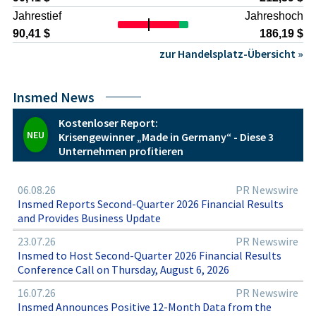
Finanzierung umfangreicher Studienprogramme. Für
Jahrestief
Jahreshoch
konservative Anleger ist daher wesentlich, diese inhärente
Volatilität und Binärität der Werttreiber im Biotech-Sektor
90,41 $
186,19 $
bei der Portfoliostrukturierung zu berücksichtigen und das
zur Handelsplatz-Übersicht »
Engagement in einen breiter diversifizierten Anlagekontext
einzubetten.
Insmed News
Kostenloser Report:
NEU
Krisengewinner „Made in Germany“ - Diese 3
Unternehmen profitieren
06.08.26
PR Newswire
Insmed Reports Second-Quarter 2026 Financial Results
and Provides Business Update
23.07.26
PR Newswire
Insmed to Host Second-Quarter 2026 Financial Results
Conference Call on Thursday, August 6, 2026
16.07.26
PR Newswire
Insmed Announces Positive 12-Month Data from the