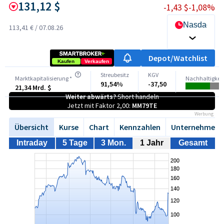
131,12 $
-1,43 $
-1,08%
Nasdaq
113,41 €
/
07.08.26
Depot/Watchlist
Kaufen
Verkaufen
Streubesitz
KGV
Marktkapitalisierung *
Nachhaltigkei
91,54%
-37,50
21,34 Mrd. $
Weiter abwärts?
Short handeln
Jetzt mit Faktor 2,00:
MM79TE
Werbung
Übersicht
Kurse
Chart
Kennzahlen
Unternehmen
Intraday
5 Tage
3 Mon.
1 Jahr
Gesamt