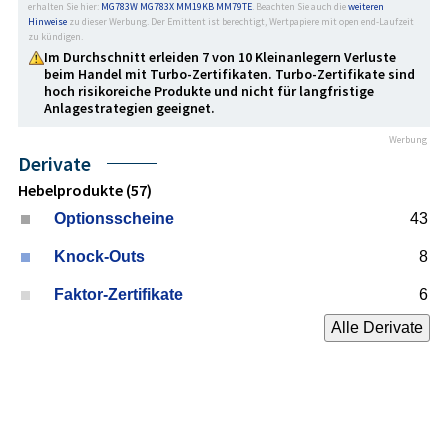
erhalten Sie hier:
MG783W
MG783X
MM19KB
MM79TE
. Beachten Sie auch die
weiteren
Hinweise
zu dieser Werbung. Der Emittent ist berechtigt, Wertpapiere mit open end-Laufzeit
zu kündigen.
Im Durchschnitt erleiden 7 von 10 Kleinanlegern Verluste
beim Handel mit Turbo-Zertifikaten. Turbo-Zertifikate sind
hoch risikoreiche Produkte und nicht für langfristige
Anlage­strategien geeignet.
Werbung
Derivate
Hebelprodukte (57)
Optionsscheine
43
Knock-Outs
8
Faktor-Zertifikate
6