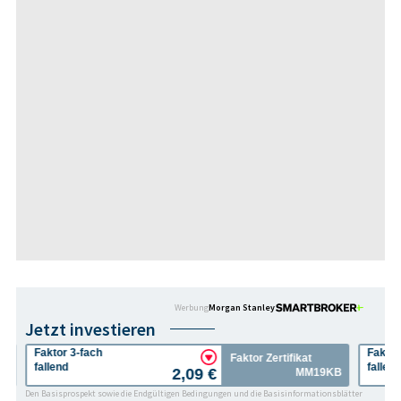
Werbung
Morgan Stanley
Jetzt investieren
Faktor 3-fach
Faktor
Faktor Zertifikat
fallend
fallen
2,09 €
3X
MM19KB
Den Basisprospekt sowie die Endgültigen Bedingungen und die Basisinformationsblätter