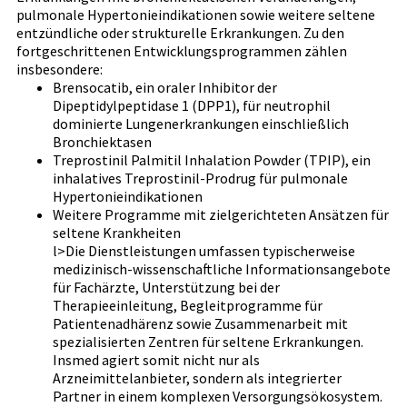
pulmonale Hypertonieindikationen sowie weitere seltene
entzündliche oder strukturelle Erkrankungen. Zu den
fortgeschrittenen Entwicklungsprogrammen zählen
insbesondere:
Brensocatib, ein oraler Inhibitor der
Dipeptidylpeptidase 1 (DPP1), für neutrophil
dominierte Lungenerkrankungen einschließlich
Bronchiektasen
Treprostinil Palmitil Inhalation Powder (TPIP), ein
inhalatives Treprostinil-Prodrug für pulmonale
Hypertonieindikationen
Weitere Programme mit zielgerichteten Ansätzen für
seltene Krankheiten
l>Die Dienstleistungen umfassen typischerweise
medizinisch-wissenschaftliche Informationsangebote
für Fachärzte, Unterstützung bei der
Therapieeinleitung, Begleitprogramme für
Patientenadhärenz sowie Zusammenarbeit mit
spezialisierten Zentren für seltene Erkrankungen.
Insmed agiert somit nicht nur als
Arzneimittelanbieter, sondern als integrierter
Partner in einem komplexen Versorgungsökosystem.