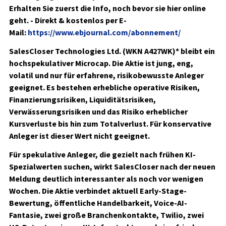
Erhalten Sie zuerst die Info, noch bevor sie hier online
geht. - Direkt & kostenlos per E-
Mail:
https://www.ebjournal.com/abonnement/
SalesCloser Technologies Ltd. (WKN A427WK)*
bleibt ein
hochspekulativer Microcap. Die Aktie ist jung, eng,
volatil und nur für erfahrene, risikobewusste Anleger
geeignet. Es bestehen erhebliche operative Risiken,
Finanzierungsrisiken, Liquiditätsrisiken,
Verwässerungsrisiken und das Risiko erheblicher
Kursverluste bis hin zum Totalverlust. Für konservative
Anleger ist dieser Wert nicht geeignet.
Für spekulative Anleger, die gezielt nach frühen KI-
Spezialwerten suchen, wirkt SalesCloser nach der neuen
Meldung deutlich interessanter als noch vor wenigen
Wochen. Die Aktie verbindet aktuell Early-Stage-
Bewertung, öffentliche Handelbarkeit, Voice-AI-
Fantasie, zwei große Branchenkontakte, Twilio, zwei