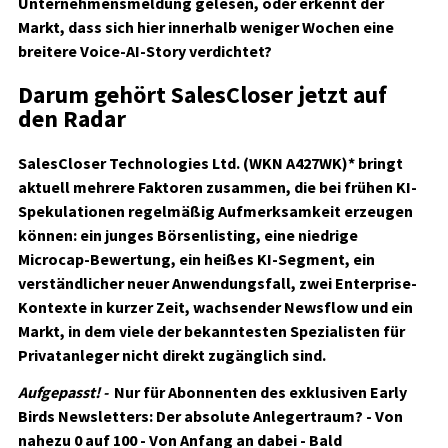
Unternehmensmeldung gelesen, oder erkennt der
Markt, dass sich hier innerhalb weniger Wochen eine
breitere Voice-AI-Story verdichtet?
Darum gehört SalesCloser jetzt auf
den Radar
SalesCloser Technologies Ltd. (WKN A427WK)*
bringt
aktuell mehrere Faktoren zusammen, die bei frühen KI-
Spekulationen regelmäßig Aufmerksamkeit erzeugen
können: ein junges Börsenlisting, eine niedrige
Microcap-Bewertung, ein heißes KI-Segment, ein
verständlicher neuer Anwendungsfall, zwei Enterprise-
Kontexte in kurzer Zeit, wachsender Newsflow und ein
Markt, in dem viele der bekanntesten Spezialisten für
Privatanleger nicht direkt zugänglich sind.
Aufgepasst! -
Nur für Abonnenten des exklusiven Early
Birds Newsletters:
Der absolute Anlegertraum? - Von
nahezu 0 auf 100 - Von Anfang an dabei - Bald