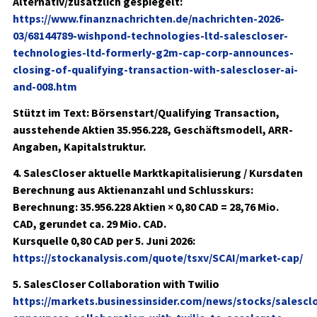
Alternativ/zusätzlich gespiegelt:
https://www.finanznachrichten.de/nachrichten-2026-
03/68144789-wishpond-technologies-ltd-salescloser-
technologies-ltd-formerly-g2m-cap-corp-announces-
closing-of-qualifying-transaction-with-salescloser-ai-
and-008.htm
Stützt im Text: Börsenstart/Qualifying Transaction,
ausstehende Aktien 35.956.228, Geschäftsmodell, ARR-
Angaben, Kapitalstruktur.
4. SalesCloser aktuelle Marktkapitalisierung / Kursdaten
Berechnung aus Aktienanzahl und Schlusskurs:
Berechnung:
35.956.228 Aktien × 0,80 CAD = 28,76 Mio.
CAD
, gerundet
ca. 29 Mio. CAD
.
Kursquelle 0,80 CAD per 5. Juni 2026:
https://stockanalysis.com/quote/tsxv/SCAI/market-cap/
5. SalesCloser Collaboration with Twilio
https://markets.businessinsider.com/news/stocks/salescl