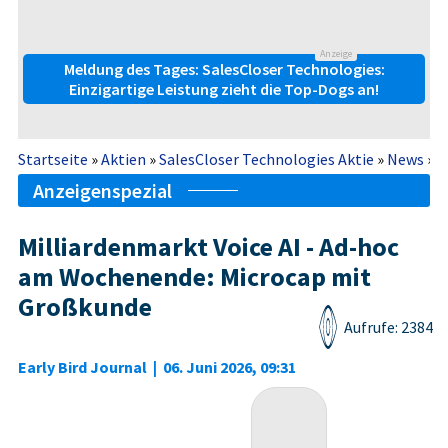
Anzeige
Meldung des Tages: SalesCloser Technologies:
Einzigartige Leistung zieht die Top-Dogs an!
Startseite
»
Aktien
»
SalesCloser Technologies Aktie
»
News
»
M
Anzeigenspezial
Milliardenmarkt Voice AI - Ad-hoc
am Wochenende: Microcap mit
Großkunde
Aufrufe: 2384
Early Bird Journal
|
06. Juni 2026, 09:31