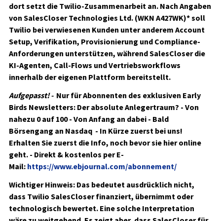
dort setzt die Twilio-Zusammenarbeit an. Nach Angaben
von
SalesCloser Technologies Ltd. (WKN A427WK)*
soll
Twilio bei verwiesenen Kunden unter anderem Account
Setup, Verifikation, Provisionierung und Compliance-
Anforderungen unterstützen, während SalesCloser die
KI-Agenten, Call-Flows und Vertriebsworkflows
innerhalb der eigenen Plattform bereitstellt.
Aufgepasst! -
Nur für Abonnenten des exklusiven Early
Birds Newsletters:
Der absolute Anlegertraum? - Von
nahezu 0 auf 100 - Von Anfang an dabei - Bald
Börsengang an Nasdaq - In Kürze zuerst bei uns!
Erhalten Sie zuerst die Info, noch bevor sie hier online
geht. - Direkt & kostenlos per E-
Mail:
https://www.ebjournal.com/abonnement/
Wichtiger Hinweis: Das bedeutet ausdrücklich nicht,
dass Twilio SalesCloser finanziert, übernimmt oder
technologisch bewertet. Eine solche Interpretation
wäre zu weitgehend. Es zeigt aber, dass SalesCloser für