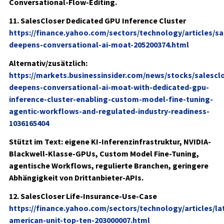
Conversational-Flow-Editing.
11. SalesCloser Dedicated GPU Inference Cluster
https://finance.yahoo.com/sectors/technology/articles/sa
deepens-conversational-ai-moat-205200374.html
Alternativ/zusätzlich:
https://markets.businessinsider.com/news/stocks/salescl
deepens-conversational-ai-moat-with-dedicated-gpu-
inference-cluster-enabling-custom-model-fine-tuning-
agentic-workflows-and-regulated-industry-readiness-
1036165404
Stützt im Text: eigene KI-Inferenzinfrastruktur, NVIDIA-
Blackwell-Klasse-GPUs, Custom Model Fine-Tuning,
agentische Workflows, regulierte Branchen, geringere
Abhängigkeit von Drittanbieter-APIs.
12. SalesCloser Life-Insurance-Use-Case
https://finance.yahoo.com/sectors/technology/articles/lat
american-unit-top-ten-203000007.html