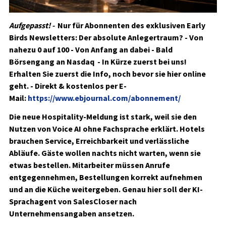
Aufgepasst! -
Nur für Abonnenten des exklusiven Early
Birds Newsletters:
Der absolute Anlegertraum? - Von
nahezu 0 auf 100 - Von Anfang an dabei - Bald
Börsengang an Nasdaq - In Kürze zuerst bei uns!
Erhalten Sie zuerst die Info, noch bevor sie hier online
geht. - Direkt & kostenlos per E-
Mail:
https://www.ebjournal.com/abonnement/
Die neue Hospitality-Meldung ist stark, weil sie den
Nutzen von Voice AI ohne Fachsprache erklärt. Hotels
brauchen Service, Erreichbarkeit und verlässliche
Abläufe. Gäste wollen nachts nicht warten, wenn sie
etwas bestellen. Mitarbeiter müssen Anrufe
entgegennehmen, Bestellungen korrekt aufnehmen
und an die Küche weitergeben. Genau hier soll der KI-
Sprachagent von SalesCloser nach
Unternehmensangaben ansetzen.