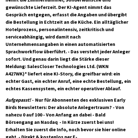
gewünschte Lieferzeit. Der KI-Agent nimmt das
Gespräch entgegen, erfasst die Angaben und übergibt
die Bestellung in Echtzeit an die Küche. Ein alltäglicher
Hotelprozess, personalintensiv, zeitkritisch und
serviceabhängig, wird damit nach
Unternehmensangaben in einen automatisierten
Sprachworkflow überführt. -
Das versteht jeder Anleger
sofort.
Und genau darin liegt die Stärke dieser
Meldung:
SalesCloser Technologies Ltd. (WKN
A427WK)*
liefert eine KI-Story, die greifbar wird: ein
echter Gast, ein echter Anruf, eine echte Bestellung, ein
echtes Kassensystem, ein echter operativer Ablauf.
Aufgepasst! -
Nur für Abonnenten des exklusiven Early
Birds Newsletters:
Der absolute Anlegertraum? - Von
nahezu 0 auf 100 - Von Anfang an dabei - Bald
Börsengang an Nasdaq - In Kürze zuerst bei uns!
Erhalten Sie zuerst die Info, noch bevor sie hier online
geht. - Direkt & kostenlos per E-