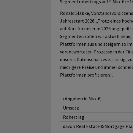
Segmentrohertrags auf 9 Mio. € (+14%
Ronald Slabke, Vorstandsvorsitzende
Jahresstart 2026: „Trotz eines hoch
auf Kurs für unser in 2026 angepeilt
Segmenten rollen wir aktuell neue,
Plattformen aus und steigern so imm
verantworteten Prozesse in der Fin
unseres Datenschatzes ist riesig, z
niedrigere Preise und immer schnel
Plattformen profitieren.“.
(Angaben in Mio. €)
Umsatz
Rohertrag
davon Real Estate & Mortgage Pl