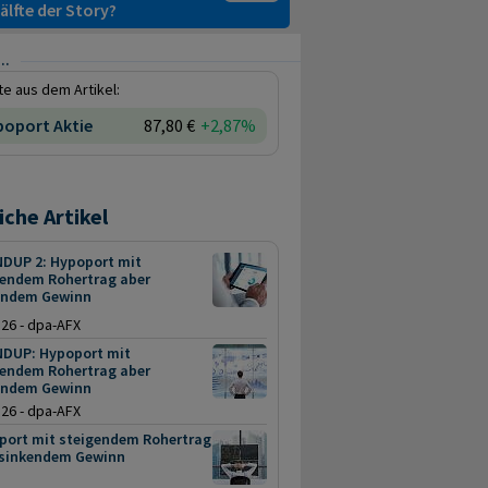
älfte der Story?
..
e aus dem Artikel:
poport Aktie
87,80 €
+2,87%
iche Artikel
DUP 2: Hypoport mit
gendem Rohertrag aber
endem Gewinn
.26 - dpa-AFX
DUP: Hypoport mit
gendem Rohertrag aber
endem Gewinn
.26 - dpa-AFX
port mit steigendem Rohertrag
 sinkendem Gewinn