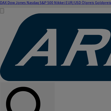
DAX
Dow Jones
Nasdaq
S&P 500
Nikkei
EUR/USD
Ölpreis
Goldprei