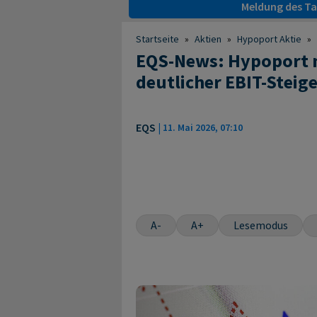
Meldung des Tag
Startseite
»
Aktien
»
Hypoport Aktie
»
EQS-News: Hypoport 
deutlicher EBIT-Stei
EQS
|
11. Mai 2026, 07:10
A-
A+
Lesemodus