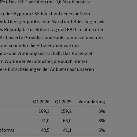
). Das EBIT verblieb mit 0,6 Mio. € positiv.
r der Hypoport SE blickt zufrieden auf den
volatilen geopolitischen Marktumfeldes liegen wir
es Rekordjahr für Rohertrag und EBIT. In allen drei
 KI-basierte Produkte und Funktionen auf unseren
er schneller die Effizienz der von uns
anz- und Wohnungswirtschaft. Das Potenzial
um Wohle der Verbraucher, die durch immer
lere Entscheidungen der Anbieter auf unseren
Q1 2026
Q1 2025
Veränderung
169,3
159,2
6%
71,0
66,0
8%
atforms
43,5
41,1
6%