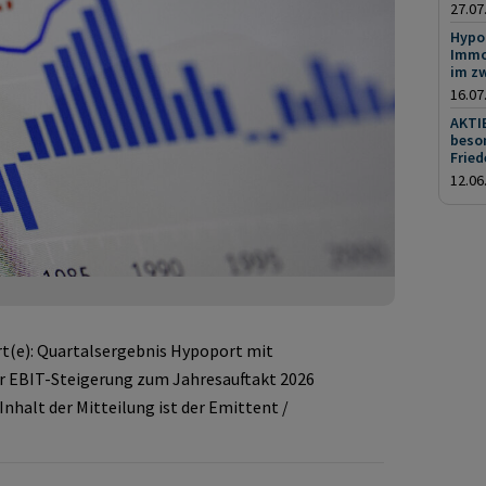
27.07
Hypop
Immo
im z
16.07
AKTI
beson
Fried
12.06
t(e): Quartalsergebnis Hypoport mit
 EBIT-Steigerung zum Jahresauftakt 2026
Inhalt der Mitteilung ist der Emittent /