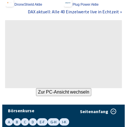
DroneShield Aktie
Plug Power Aktie
DAX aktuell: Alle 40 Einzelwerte live in Echtzeit »
Börsenkurse
Seitenanfang
A
B
C
D
E-F
G-H
I-K