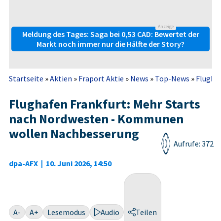
Anzeige
Meldung des Tages: Saga bei 0,53 CAD: Bewertet der
Markt noch immer nur die Hälfte der Story?
Startseite
»
Aktien
»
Fraport Aktie
»
News
»
Top-News
»
Flughaf
Flughafen Frankfurt: Mehr Starts
nach Nordwesten - Kommunen
wollen Nachbesserung
Aufrufe: 372
dpa-AFX
|
10. Juni 2026, 14:50
A-
A+
Lesemodus
Audio
Teilen