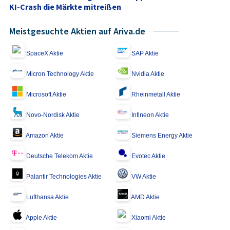
KI-Crash die Märkte mitreißen
Meistgesuchte Aktien auf Ariva.de
SpaceX Aktie
SAP Aktie
Micron Technology Aktie
Nvidia Aktie
Microsoft Aktie
Rheinmetall Aktie
Novo-Nordisk Aktie
Infineon Aktie
Amazon Aktie
Siemens Energy Aktie
Deutsche Telekom Aktie
Evotec Aktie
Palantir Technologies Aktie
VW Aktie
Lufthansa Aktie
AMD Aktie
Apple Aktie
Xiaomi Aktie