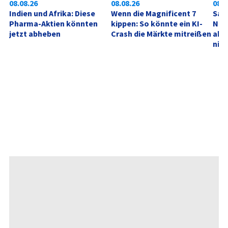
08.08.26
08.08.26
08.0
Indien und Afrika: Diese 
Wenn die Magnificent 7 
SanD
Pharma-Aktien könnten 
kippen: So könnte ein KI-
Neu
jetzt abheben
Crash die Märkte mitreißen
akt
nich