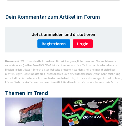
Dein Kommentar zum Artikel im Forum
Jetzt anmelden und diskutieren
Registrieren
Login
Hinweis:
ARIVA.DE veröffentlicht in dieser Rubrik Analysen, Kolumnen und Nachrichten aus
verschiedenen Quellen. Die ARIVA.DE AG ist nicht verantwortlich für Inhalte, die erkennbar von
Dritten in den „News“-Bereich dieser Webseite eingestellt worden sind, und macht sich diese
nicht zu Eigen. Diese Inhalte sind insbesondere durch eine entsprechende „von“-Kennzeichnung
unterhalb der Artikelüberschrift und/oder durch den Link „Um den vollständigen Artikel zu lesen,
klicken Sie bitte hier.“ erkennbar; verantwortlich für diese Inhalte ist allein der genannte Dritte.
Themen im Trend