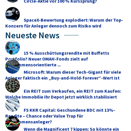
Circle-Aktie vor 100 % Kurssprung?
SpaceX-Bewertung explodiert: Warum der Top-
Konzern für Anleger dennoch zum Risiko wird
Neueste News
15 % Ausschüttungsrendite mit Buffetts
Portfolio? Neuer OMAH-Fonds zielt auf
einkommensorientierte ...
Microsoft: Warum dieser Tech-Gigant für viele
Anleger faktisch ein „Buy-and-Hold-forever“-Wert ist
Ein REIT zum Verkaufen, ein REIT zum Kaufen:
Welche Immobilie Ihr Depot jetzt wirklich stabilisiert
FS KKR Capital: Geschundene BDC mit 13%-
Rendite – Chance oder Value Trap für
Einkommensanleger?
Wenn die Magnificent 7 kippen: So könnte ein