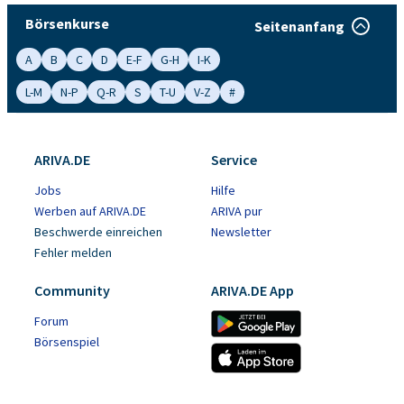
Börsenkurse
Seitenanfang
A
B
C
D
E-F
G-H
I-K
L-M
N-P
Q-R
S
T-U
V-Z
#
ARIVA.DE
Service
Jobs
Hilfe
Werben auf ARIVA.DE
ARIVA pur
Beschwerde einreichen
Newsletter
Fehler melden
Community
ARIVA.DE App
Forum
Börsenspiel