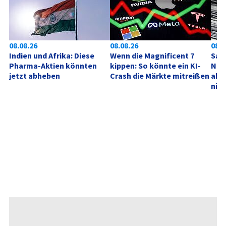
08.08.26
08.08.26
08.0
Indien und Afrika: Diese 
Wenn die Magnificent 7 
SanD
Pharma-Aktien könnten 
kippen: So könnte ein KI-
Neu
jetzt abheben
Crash die Märkte mitreißen
akt
nich