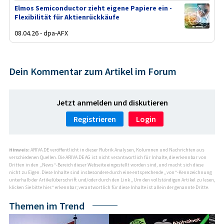
Elmos Semiconductor zieht eigene Papiere ein -
Flexibilität für Aktienrückkäufe
08.04.26 - dpa-AFX
Dein Kommentar zum Artikel im Forum
Jetzt anmelden und diskutieren
Registrieren
Login
Hinweis:
ARIVA.DE veröffentlicht in dieser Rubrik Analysen, Kolumnen und Nachrichten aus
verschiedenen Quellen. Die ARIVA.DE AG ist nicht verantwortlich für Inhalte, die erkennbar von
Dritten in den „News“-Bereich dieser Webseite eingestellt worden sind, und macht sich diese
nicht zu Eigen. Diese Inhalte sind insbesondere durch eine entsprechende „von“-Kennzeichnung
unterhalb der Artikelüberschrift und/oder durch den Link „Um den vollständigen Artikel zu lesen,
klicken Sie bitte hier.“ erkennbar; verantwortlich für diese Inhalte ist allein der genannte Dritte.
Themen im Trend