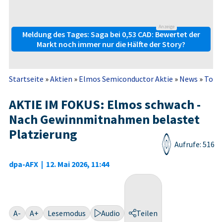
Anzeige
Meldung des Tages: Saga bei 0,53 CAD: Bewertet der
Markt noch immer nur die Hälfte der Story?
Startseite
»
Aktien
»
Elmos Semiconductor Aktie
»
News
»
Top
AKTIE IM FOKUS: Elmos schwach -
Nach Gewinnmitnahmen belastet
Platzierung
Aufrufe: 516
dpa-AFX
|
12. Mai 2026, 11:44
A-
A+
Lesemodus
Audio
Teilen