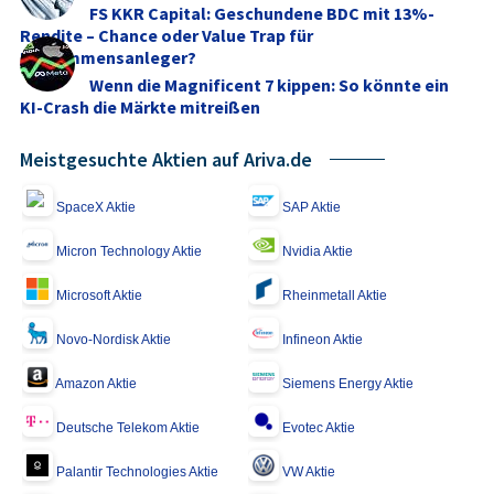
FS KKR Capital: Geschundene BDC mit 13%-
Rendite – Chance oder Value Trap für
Einkommensanleger?
Wenn die Magnificent 7 kippen: So könnte ein
KI-Crash die Märkte mitreißen
Meistgesuchte Aktien auf Ariva.de
SpaceX Aktie
SAP Aktie
Micron Technology Aktie
Nvidia Aktie
Microsoft Aktie
Rheinmetall Aktie
Novo-Nordisk Aktie
Infineon Aktie
Amazon Aktie
Siemens Energy Aktie
Deutsche Telekom Aktie
Evotec Aktie
Palantir Technologies Aktie
VW Aktie