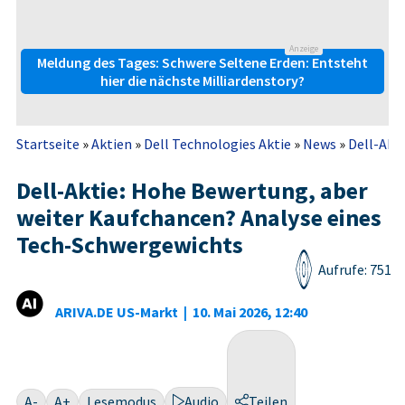
Anzeige
Meldung des Tages: Schwere Seltene Erden: Entsteht
hier die nächste Milliardenstory?
Startseite
»
Aktien
»
Dell Technologies Aktie
»
News
»
Dell-Akti
Dell-Aktie: Hohe Bewertung, aber
weiter Kaufchancen? Analyse eines
Tech-Schwergewichts
Aufrufe: 751
ARIVA.DE US-Markt
|
10. Mai 2026, 12:40
A-
A+
Lesemodus
Audio
Teilen