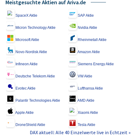
Meistgesuchte Aktien auf Ariva.de
SpaceX Aktie
SAP Aktie
Micron Technology Aktie
Nvidia Aktie
Microsoft Aktie
Rheinmetall Aktie
Novo-Nordisk Aktie
Amazon Aktie
Infineon Aktie
Siemens Energy Aktie
Deutsche Telekom Aktie
VW Aktie
Evotec Aktie
Lufthansa Aktie
Palantir Technologies Aktie
AMD Aktie
Apple Aktie
Xiaomi Aktie
DroneShield Aktie
Tesla Aktie
DAX aktuell: Alle 40 Einzelwerte live in Echtzeit »