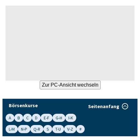
Börsenkurse
Seitenanfang
A
B
C
D
E-F
G-H
I-K
L-M
N-P
Q-R
S
T-U
V-Z
#