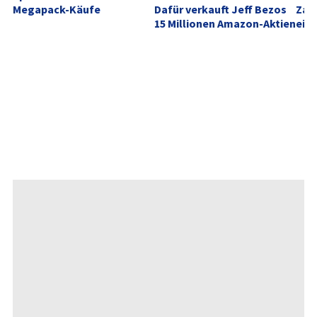
Megapack-Käufe
Dafür verkauft Jeff Bezos 
Zahl
15 Millionen Amazon-Aktien
ein