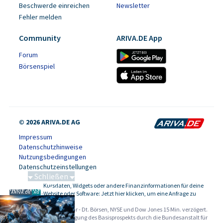
Beschwerde einreichen
Newsletter
Fehler melden
Community
ARIVA.DE App
Forum
Börsenspiel
© 2026 ARIVA.DE AG
Impressum
Datenschutzhinweise
Nutzungsbedingungen
Datenschutzeinstellungen
Schließen
Kursdaten, Widgets oder andere Finanzinformationen für deine
Schwere Seltene Erden
-
Website oder Software: Jetzt hier klicken, um eine Anfrage zu
stellen.
Alle Angaben ohne Gewähr - Dt. Börsen, NYSE und Dow Jones 15 Min. verzögert.
Werbehinweise:
Die Billigung des Basisprospekts durch die Bundesanstalt für