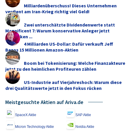
Milliardenüberschuss! Dieses Unternehmen
verdient am Iran-Krieg richtig viel Geld!
Zwei unterschätzte Dividendenwerte statt
Magnificent 7: Warum konservative Anleger jetzt
umdenken ...
4 Milliarden US-Dollar: Dafür verkauft Jeff
Bezos 15 Millionen Amazon-Aktien
Boom bei Tokenisierung: Welche Finanzakteure
jetzt zu den heimlichen Profiteuren zählen
US-Industrie auf Vierjahreshoch: Warum diese
drei Qualitätswerte jetzt in den Fokus rücken
Meistgesuchte Aktien auf Ariva.de
SpaceX Aktie
SAP Aktie
Micron Technology Aktie
Nvidia Aktie