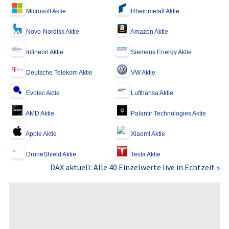
Microsoft Aktie
Rheinmetall Aktie
Novo-Nordisk Aktie
Amazon Aktie
Infineon Aktie
Siemens Energy Aktie
Deutsche Telekom Aktie
VW Aktie
Evotec Aktie
Lufthansa Aktie
AMD Aktie
Palantir Technologies Aktie
Apple Aktie
Xiaomi Aktie
DroneShield Aktie
Tesla Aktie
DAX aktuell: Alle 40 Einzelwerte live in Echtzeit »