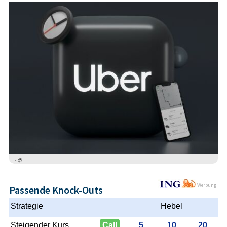
- ©
Werbung
Passende Knock-Outs
Strategie
Hebel
Steigender Kurs
Call
5
10
20