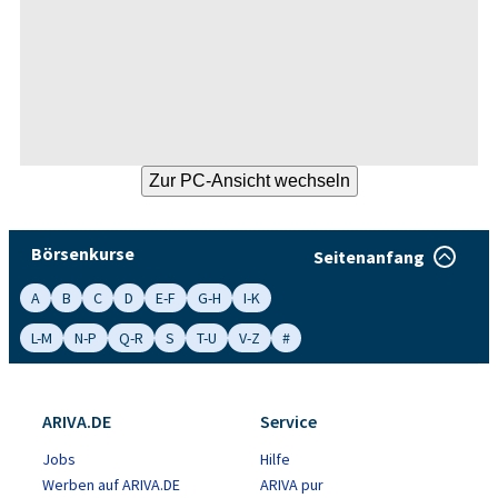
Börsenkurse
Seitenanfang
A
B
C
D
E-F
G-H
I-K
L-M
N-P
Q-R
S
T-U
V-Z
#
ARIVA.DE
Service
Jobs
Hilfe
Werben auf ARIVA.DE
ARIVA pur