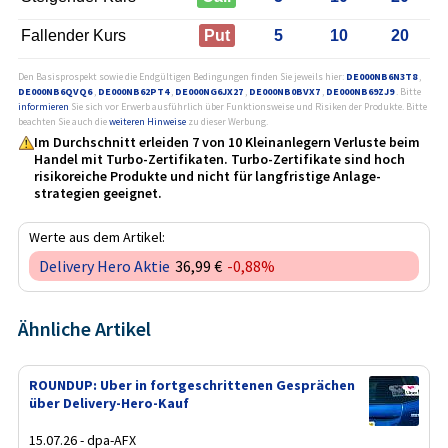
Fallender Kurs
Put
5
10
20
Den Basisprospekt sowie die Endgültigen Bedingungen finden Sie jeweils hier:
DE000NB6N3T8
,
DE000NB6QVQ6
,
DE000NB62PT4
,
DE000NG6JX27
,
DE000NB0BVX7
,
DE000NB69ZJ9
. Bitte
informieren
Sie sich vor Erwerb ausführlich über Funktionsweise und Risiken der Produkte. Bitte
beachten Sie auch die
weiteren Hinweise
zu dieser Werbung.
Im Durchschnitt erleiden 7 von 10 Kleinanlegern Verluste beim
Handel mit Turbo-Zertifikaten. Turbo-Zertifikate sind hoch
risikoreiche Produkte und nicht für langfristige Anlage­
strategien geeignet.
Werte aus dem Artikel:
Delivery Hero Aktie
36,99 €
-0,88%
Ähnliche Artikel
ROUNDUP: Uber in fortgeschrittenen Gesprächen
über Delivery-Hero-Kauf
15.07.26 - dpa-AFX