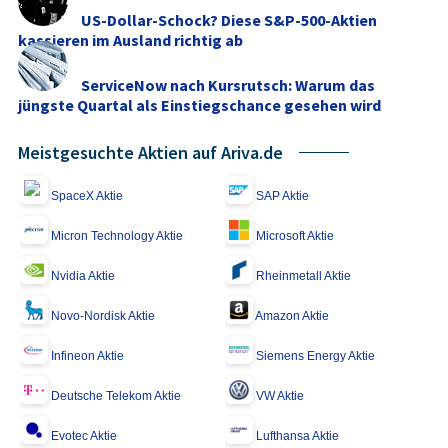
US-Dollar-Schock? Diese S&P-500-Aktien
kassieren im Ausland richtig ab
ServiceNow nach Kursrutsch: Warum das
jüngste Quartal als Einstiegschance gesehen wird
Meistgesuchte Aktien auf Ariva.de
SpaceX Aktie
SAP Aktie
Micron Technology Aktie
Microsoft Aktie
Nvidia Aktie
Rheinmetall Aktie
Novo-Nordisk Aktie
Amazon Aktie
Infineon Aktie
Siemens Energy Aktie
Deutsche Telekom Aktie
VW Aktie
Evotec Aktie
Lufthansa Aktie