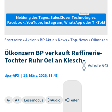
Anzeige
Meldung des Tages: SalesCloser Technologies:
Facebook, YouTube, Instagram, WhatsApp oder TikTok!
Startseite
»
Aktien
»
BP Aktie
»
News
»
Top-News
»
Ölkonzern B
Ölkonzern BP verkauft Raffinerie-
Tochter Ruhr Oel an Klesch
Aufrufe: 642
dpa-AFX
|
19. März 2026, 11:48
A-
A+
Lesemodus
Audio
Teilen