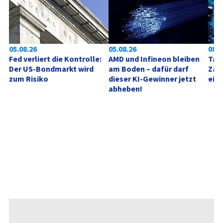
05.08.26
05.08.26
08:0
Fed verliert die Kontrolle: 
AMD und Infineon bleiben 
Tag 
Der US-Bondmarkt wird 
am Boden – dafür darf 
Zahl
zum Risiko
dieser KI-Gewinner jetzt 
ein
abheben!