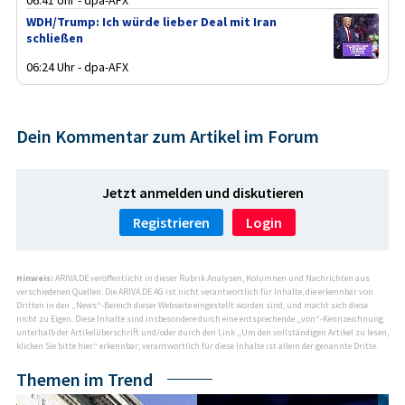
WDH/Trump: Ich würde lieber Deal mit Iran
schließen
06:24 Uhr - dpa-AFX
Dein Kommentar zum Artikel im Forum
Jetzt anmelden und diskutieren
Registrieren
Login
Hinweis:
ARIVA.DE veröffentlicht in dieser Rubrik Analysen, Kolumnen und Nachrichten aus
verschiedenen Quellen. Die ARIVA.DE AG ist nicht verantwortlich für Inhalte, die erkennbar von
Dritten in den „News“-Bereich dieser Webseite eingestellt worden sind, und macht sich diese
nicht zu Eigen. Diese Inhalte sind insbesondere durch eine entsprechende „von“-Kennzeichnung
unterhalb der Artikelüberschrift und/oder durch den Link „Um den vollständigen Artikel zu lesen,
klicken Sie bitte hier.“ erkennbar; verantwortlich für diese Inhalte ist allein der genannte Dritte.
Themen im Trend