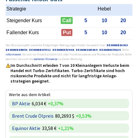
Strategie
Hebel
Steigender Kurs
Call
5
10
20
Fallender Kurs
Put
5
10
20
Den Basisprospekt sowie die Endgültigen Bedingungen finden Sie jeweils hier:
DE000NB5A9S3
,
DE000NB64M50
,
DE000NB67HS2
,
DE000NB5VH64
,
DE000NG8H0A9
,
DE000NB59SA4
. Bitte
informieren
Sie sich vor Erwerb ausführlich über Funktionsweise und Risiken der Produkte. Bitte
beachten Sie auch die
weiteren Hinweise
zu dieser Werbung.
Im Durchschnitt erleiden 7 von 10 Kleinanlegern Verluste beim
Handel mit Turbo-Zertifikaten. Turbo-Zertifikate sind hoch
risikoreiche Produkte und nicht für langfristige Anlage­
strategien geeignet.
Werte aus dem Artikel:
BP Aktie
6,034 €
+0,37%
Brent Crude Ölpreis
80,2693 $
+0,53%
Equinor Aktie
33,58 €
+1,21%