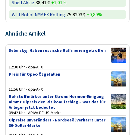
Shell Aktie
38,41 €
+1,01%
WTI Rohöl NYMEX Rolling
75,8293 $
+0,89%
Ähnliche Artikel
Selenskyj: Haben russische Raffinerien getroffen
12:30 Uhr - dpa-AFX
Preis für Opec-Öl gefallen
11:56 Uhr - dpa-AFX
Rohstoffmärkte unter Strom: Hormon-Einigung
nimmt Ölpreis den Risikoaufschlag – was das für
Anleger jetzt bedeutet
09:42 Uhr - ARIVA.DE US-Markt
Ölpreise unverändert - Nordseeöl verharrt unter
80-Dollar-Marke
06:41 Uhr - dpa-AFX