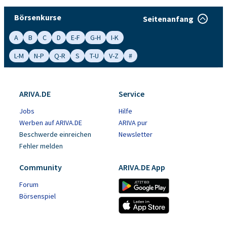
Börsenkurse
Seitenanfang
A
B
C
D
E-F
G-H
I-K
L-M
N-P
Q-R
S
T-U
V-Z
#
ARIVA.DE
Service
Jobs
Hilfe
Werben auf ARIVA.DE
ARIVA pur
Beschwerde einreichen
Newsletter
Fehler melden
Community
ARIVA.DE App
Forum
Börsenspiel