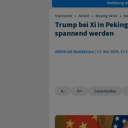
Meldung de
Startseite
»
Aktien
»
Boeing Aktie
»
N
Trump bei Xi in Pekin
spannend werden
ARIVA.DE Redaktion
|
12. Mai 2026, 11:5
A-
A+
Lesemodus