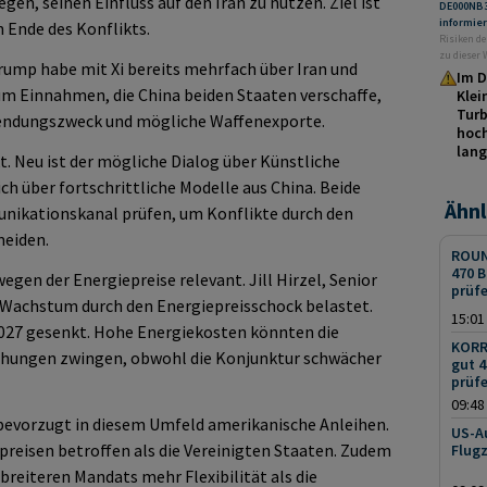
en, seinen Einfluss auf den Iran zu nutzen. Ziel ist
DE000NB
informie
 Ende des Konflikts.
Risiken de
zu dieser
rump habe mit Xi bereits mehrfach über Iran und
Im D
um Einnahmen, die China beiden Staaten verschaffe,
Klei
Turb
endungszweck und mögliche Waffenexporte.
hoch
lang
t. Neu ist der mögliche Dialog über Künstliche
ch über fortschrittliche Modelle aus China. Beide
Ähnl
nikationskanal prüfen, um Konflikte durch den
meiden.
ROUN
470 B
wegen der Energiepreise relevant. Jill Hirzel, Senior
prüf
s Wachstum durch den Energiepreisschock belastet.
15:01
2027 gesenkt. Hohe Energiekosten könnten die
KORR
öhungen zwingen, obwohl die Konjunktur schwächer
gut 4
prüf
09:48
 bevorzugt in diesem Umfeld amerikanische Anleihen.
US-Au
preisen betroffen als die Vereinigten Staaten. Zudem
Flugz
breiteren Mandats mehr Flexibilität als die