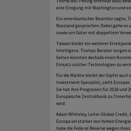
Trump will Peking offenbar dazu beweg
eine Einigung mit Washington und ein
Ein amerikanischer Beamter sagte, T
Russland gesprochen. Dabei gehe es 
sowie um Güter mit doppeltem Verw
Taiwan bleibt ein weiterer Streitpunk
Intelligenz. Trumps Berater sorgen si
Seiten könnten deshalb einen Kommu
Einsatz solcher Technologien zu ver
Für die Märkte bleibt der Gipfel auch 
Investment Specialist, sieht Europa
Sie hat ihre Prognosen für 2026 und 
Europäische Zentralbank zu Zinserh
wird.
Adam Whiteley, Leiter Global Credit,
Europa sei stärker von hohen Energie
habe die Federal Reserve wegen ihres 