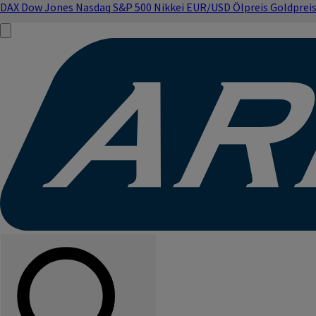
DAX
Dow Jones
Nasdaq
S&P 500
Nikkei
EUR/USD
Ölpreis
Goldprei