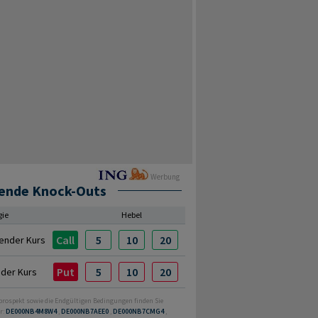
Werbung
ende Knock-Outs
gie
Hebel
Call
5
10
20
ender Kurs
Put
5
10
20
nder Kurs
prospekt sowie die Endgültigen Bedingungen finden Sie
r:
DE000NB4M8W4
,
DE000NB7AEE0
,
DE000NB7CMG4
,