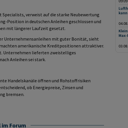
09:09
Lufth
kann 
t Specialists, verweist auf die starke Neubewertung
Long-Position in deutschen Anleihen geschlossen und
04.08
en mit längerer Laufzeit gesetzt.
Klein
Max-
her Unternehmensanleihen mit guter Bonität, sieht
machten amerikanische Kreditpositionen attraktiver.
03.08
. Unternehmen lieferten zweistelliges
ach Anleihen sei stark.
nnte Handelskanäle öffnen und Rohstoffrisiken
 entscheidend, ob Energiepreise, Zinsen und
ung bremsen.
l im Forum