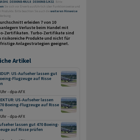
3A5H6
,
DE000NB49UL8
,
DE000NB5JK32
. Bitte
ren
Sie sich vor Erwerb ausführlich über Funktionsweise und
r Produkte. Bitte beachten Sie auch die
weiteren Hinweise
 Werbung.
urchschnitt erleiden 7 von 10
nanlegern Verluste beim Handel mit
o-Zertifikaten. Turbo-Zertifikate sind
 risikoreiche Produkte und nicht für
fristige Anlage­strategien geeignet.
iche Artikel
DUP: US-Aufseher lassen gut
oeing-Flugzeuge auf Risse
en
 Uhr - dpa-AFX
EKTUR: US-Aufseher lassen
70 Boeing-Flugzeuge auf Risse
en
 Uhr - dpa-AFX
fseher lassen gut 470 Boeing-
euge auf Risse prüfen