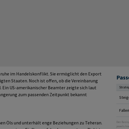
ruhe im Handelskonflikt. Sie ermöglicht den Export
Pass
nigten Staaten. Noch ist offen, ob die Vereinbarung
d. Ein US-amerikanischer Beamter zeigte sich laut
Strate
erlängerung zum passenden Zeitpunkt bekannt
Steig
Falle
schen Öls und unterhält enge Beziehungen zu Teheran.
Den Basis
jeweils hie