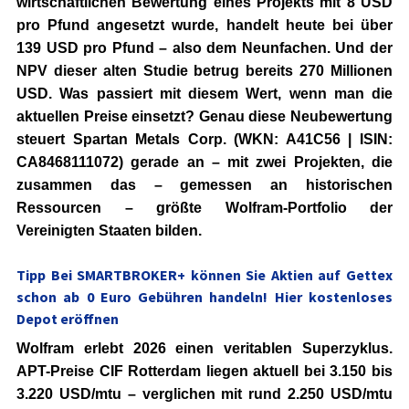
wirtschaftlichen Bewertung eines Projekts mit
8 USD
pro Pfund
angesetzt wurde, handelt heute bei über
139 USD pro Pfund
– also dem Neunfachen. Und der
NPV dieser alten Studie betrug bereits 270 Millionen
USD. Was passiert mit diesem Wert, wenn man die
aktuellen Preise einsetzt? Genau diese Neubewertung
steuert
Spartan Metals Corp. (WKN: A41C56 | ISIN:
CA8468111072)
gerade an – mit zwei Projekten, die
zusammen das – gemessen an historischen
Ressourcen – größte Wolfram-Portfolio der
Vereinigten Staaten bilden.
Tipp
Bei SMARTBROKER+ können Sie Aktien auf Gettex
schon ab 0 Euro Gebühren handeln! Hier kostenloses
Depot eröffnen
Wolfram erlebt 2026 einen veritablen Superzyklus.
APT-Preise CIF Rotterdam liegen aktuell bei
3.150 bis
3.220 USD/mtu
– verglichen mit rund 2.250 USD/mtu