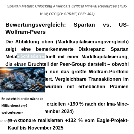
Spartan Metals: Unlocking America's Critical Mineral Resources (TSX-
V: W, OTCQB: SPRMF, FSE: J03)
Bewertungsvergleich: Spartan vs. US-
Wolfram-Peers
Die Abbildung oben (Marktkapitalisierungsvergleich)
zeigt eine bemerkenswerte Diskrepanz: Spartan
Schließen
Metals notiert aktuell mit einer Marktkapitalisierung,
Schwere Seltene Erden
die einen Bruchteil der Peer-Group darstellt – obwohl
das Unternehmen nun das größte Wolfram-Portfolio
der USA kontrolliert. Vergleichbare Transaktionen im
Wolfram-Sektor wurden mit erheblichen Prämien
abgeschlossen:
Entsteht hier die nächste
TUNG-Aktionäre erzielten +190 % nach der Ima-Mine-
Milliardenstory?
Akquisition (November 2024)
weiterlesen»
W-Aktionäre realisierten +132 % vom Eagle-Projekt-
Anzeige
Kauf bis November 2025