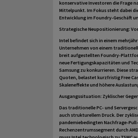
konservative Investoren die Frage 
Mittelpunkt. Im Fokus steht dabei d
Entwicklung im Foundry-Geschäft u
Strategische Neupositionierung: Vom
Intel befindet sich in einem mehrjä
Unternehmen von einem traditionelle
breit aufgestellten Foundry-Plattfor
neue Fertigungskapazitäten und Tec
Samsung zu konkurrieren. Diese str
Quoten, belastet kurzfristig Free Cas
Skaleneffekte und höhere Auslastun
Ausgangssituation: Zyklischer Gege
Das traditionelle PC- und Servergesc
auch strukturellem Druck. Der zykl
pandemiebedingten Nachfrage-Pull-f
Rechenzentrumssegment durch AMD u
muss Intel technologisch zu TSMC au