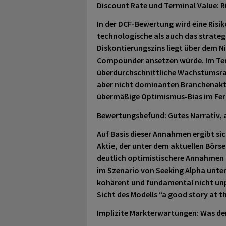
Discount Rate und Terminal Value: R
In der DCF-Bewertung wird eine Risi
technologische als auch das strategi
Diskontierungszins liegt über dem Ni
Compounder ansetzen würde. Im Term
überdurchschnittliche Wachstumsrate 
aber nicht dominanten Branchenakte
übermäßige Optimismus-Bias im Fer
Bewertungsbefund: Gutes Narrativ, 
Auf Basis dieser Annahmen ergibt sich
Aktie, der unter dem aktuellen Börse
deutlich optimistischere Annahmen z
im Szenario von Seeking Alpha unter
kohärent und fundamental nicht unp
Sicht des Modells “a good story at t
Implizite Markterwartungen: Was der 