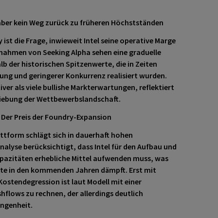
 aber kein Weg zurück zu früheren Höchstständen
 ist die Frage, inwieweit Intel seine operative Marge
nahmen von Seeking Alpha sehen eine graduelle
b der historischen Spitzenwerte, die in Zeiten
ng und geringerer Konkurrenz realisiert wurden.
ver als viele bullishe Markterwartungen, reflektiert
chiebung der Wettbewerbslandschaft.
 Der Preis der Foundry-Expansion
ttform schlägt sich in dauerhaft hohen
nalyse berücksichtigt, dass Intel für den Aufbau und
apazitäten erhebliche Mittel aufwenden muss, was
ite in den kommenden Jahren dämpft. Erst mit
ostendegression ist laut Modell mit einer
hflows zu rechnen, der allerdings deutlich
angenheit.