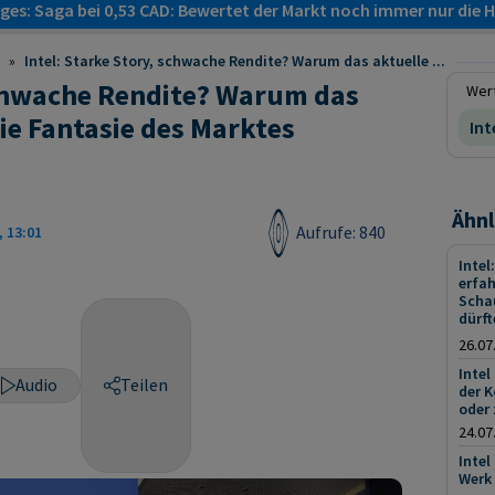
es: Saga bei 0,53 CAD: Bewertet der Markt noch immer nur die H
»
Intel: Starke Story, schwache Rendite? Warum das aktuelle ...
schwache Rendite? Warum das
Wert
ie Fantasie des Marktes
Int
Ähnl
Aufrufe: 840
, 13:01
Intel
erfah
Scha
dürft
26.07
Intel
Audio
Teilen
der 
oder 
24.07
Intel
Werk 