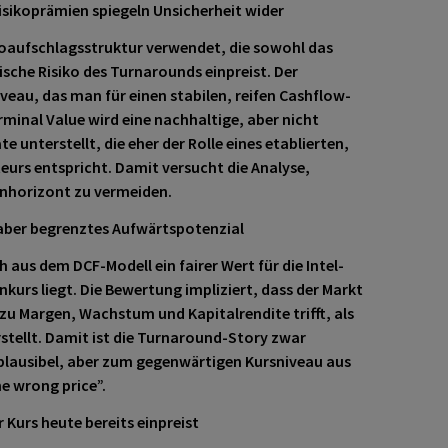
isikoprämien spiegeln Unsicherheit wider
koaufschlagsstruktur verwendet, die sowohl das
sche Risiko des Turnarounds einpreist. Der
veau, das man für einen stabilen, reifen Cashflow-
inal Value wird eine nachhaltige, aber nicht
unterstellt, die eher der Rolle eines etablierten,
urs entspricht. Damit versucht die Analyse,
nhorizont zu vermeiden.
aber begrenztes Aufwärtspotenzial
 aus dem DCF-Modell ein fairer Wert für die Intel-
nkurs liegt. Die Bewertung impliziert, dass der Markt
u Margen, Wachstum und Kapitalrendite trifft, als
stellt. Damit ist die Turnaround-Story zwar
lausibel, aber zum gegenwärtigen Kursniveau aus
he wrong price”.
Kurs heute bereits einpreist