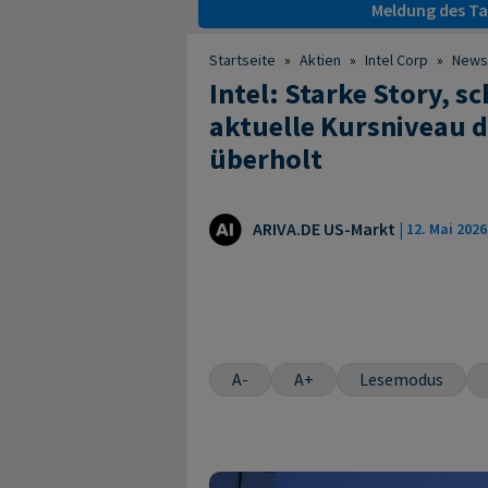
Meldung des Tag
Startseite
»
Aktien
»
Intel Corp
»
News
Intel: Starke Story, 
aktuelle Kursniveau d
überholt
ARIVA.DE US-Markt
|
12. Mai 2026
A-
A+
Lesemodus