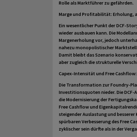
Rolle als Marktführer zu gefährden.
Marge und Profitabilität: Erholung,
Ein wesentlicher Punkt der DCF-Story
wieder ausbauen kann. Die Modellan
Margenerholung vor, jedoch unterhal
nahezu monopolistischer Marktstellu
Damit bleibt das Szenario konservati
aber zugleich die strukturelle Vers
Capex-Intensität und Free Cashflow:
Die Transformation zur Foundry-Pla
Investitionsquoten nieder. Die DCF-A
die Modernisierung der Fertigungsk
Free Cashflow und Eigenkapitalrend
steigender Auslastung und besserer K
spürbaren Verbesserung des Free Cas
zyklischer sein dürfte als in der Verg