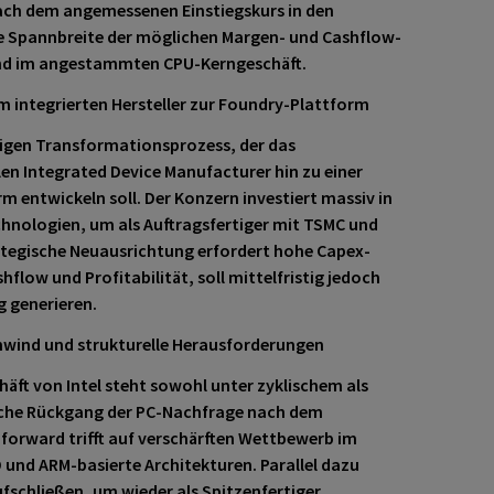
nach dem angemessenen Einstiegskurs in den
ie Spannbreite der möglichen Margen- und Cashflow-
nd im angestammten CPU-Kerngeschäft.
 integrierten Hersteller zur Foundry-Plattform
hrigen Transformationsprozess, der das
n Integrated Device Manufacturer hin zu einer
m entwickeln soll. Der Konzern investiert massiv in
hnologien, um als Auftragsfertiger mit TSMC und
ategische Neuausrichtung erfordert hohe Capex-
hflow und Profitabilität, soll mittelfristig jedoch
g generieren.
nwind und strukturelle Herausforderungen
häft von Intel steht sowohl unter zyklischem als
ische Rückgang der PC-Nachfrage nach dem
orward trifft auf verschärften Wettbewerb im
nd ARM-basierte Architekturen. Parallel dazu
fschließen, um wieder als Spitzenfertiger