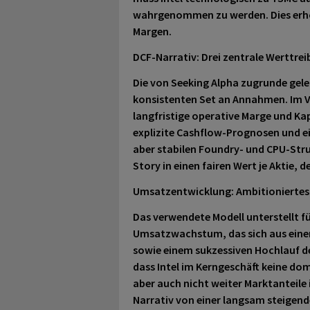
wahrgenommen zu werden. Dies erhöh
Margen.
DCF-Narrativ: Drei zentrale Werttre
Die von Seeking Alpha zugrunde gele
konsistenten Set an Annahmen. Im
langfristige operative Marge und Kap
explizite Cashflow-Prognosen und ein
aber stabilen Foundry- und CPU-Stru
Story in einen fairen Wert je Aktie, d
Umsatzentwicklung: Ambitioniertes,
Das verwendete Modell unterstellt fü
Umsatzwachstum, das sich aus einer
sowie einem sukzessiven Hochlauf de
dass Intel im Kerngeschäft keine do
aber auch nicht weiter Marktanteile 
Narrativ von einer langsam steigend