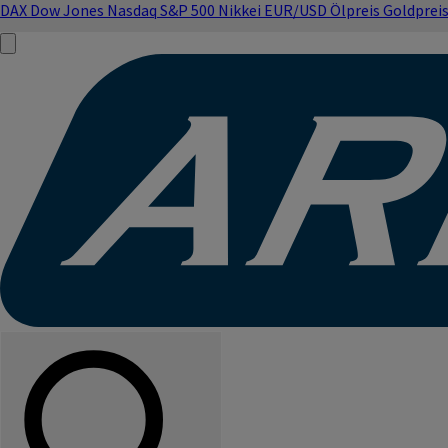
DAX
Dow Jones
Nasdaq
S&P 500
Nikkei
EUR/USD
Ölpreis
Goldprei