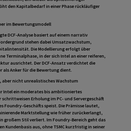
t den Kapitalbedarf in einer Phase rückläufiger
iber im Bewertungsmodell
gte DCF-Analyse basiert auf einem narrativ
 Vordergrund stehen dabei Umsatzwachstum,
italintensität. Die Modellierung erfolgt über
e Terminalphase, in der sich Intel an einer reiferen,
ktur ausrichtet. Der DCF-Ansatz verdichtet die
er als Anker für die Bewertung dient.
 aber nicht unrealistisches Wachstum
r Intel ein moderates bis ambitioniertes
 schrittweisen Erholung im PC- und Servergeschäft
s Foundry-Geschäfts speist. Die Prämisse lautet,
minierende Marktstellung wie früher zurückerlangt,
in großem Stil verliert. Im Foundry-Bereich geht das
en Kundenbasis aus, ohne TSMC kurzfristig in seiner