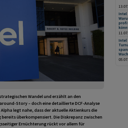
13.07
Intel
Waru
prof
könn
11.07
Intel
Turna
spann
Wac
05.07
 strategischen Wandel und erzählt an den
around-Story – doch eine detaillierte DCF-Analyse
lpha legt nahe, dass der aktuelle Aktienkurs die
g bereits überkompensiert. Die Diskrepanz zwischen
seitiger Ernüchterung rückt vor allem für