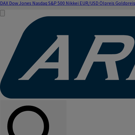
DAX
Dow Jones
Nasdaq
S&P 500
Nikkei
EUR/USD
Ölpreis
Goldprei