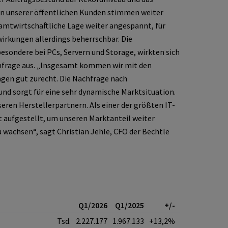
en unserer öffentlichen Kunden stimmen weiter
esamtwirtschaftliche Lage weiter angespannt, für
irkungen allerdings beherrschbar. Die
esondere bei PCs, Servern und Storage, wirkten sich
chfrage aus. „Insgesamt kommen wir mit den
en gut zurecht. Die Nachfrage nach
d sorgt für eine sehr dynamische Marktsituation.
eren Herstellerpartnern. Als einer der größten IT-
t aufgestellt, um unseren Marktanteil weiter
 wachsen“, sagt Christian Jehle, CFO der Bechtle
Q1/2026
Q1/2025
+/-
Tsd.
2.227.177
1.967.133
+13,2%