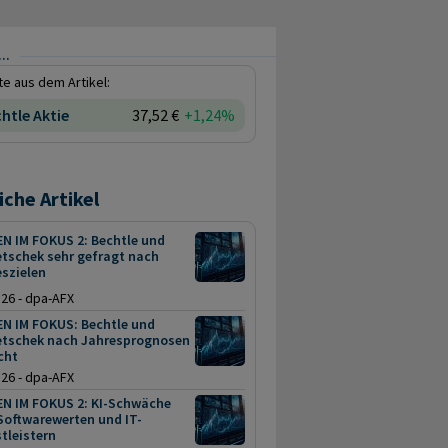
..
e aus dem Artikel:
htle Aktie
37,52 €
+1,24%
iche Artikel
N IM FOKUS 2: Bechtle und
tschek sehr gefragt nach
szielen
.26 - dpa-AFX
EN IM FOKUS: Bechtle und
tschek nach Jahresprognosen
cht
.26 - dpa-AFX
EN IM FOKUS 2: KI-Schwäche
 Softwarewerten und IT-
tleistern