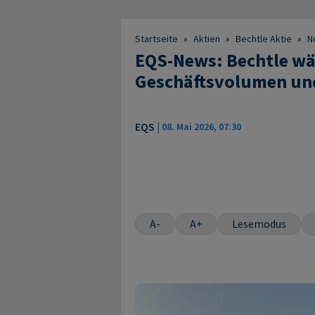
Startseite
»
Aktien
»
Bechtle Aktie
»
N
EQS-News: Bechtle wäc
Geschäftsvolumen un
EQS
|
08. Mai 2026, 07:30
A-
A+
Lesemodus