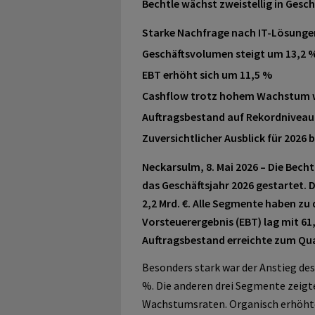
Bechtle wächst zweistellig in Ges
Starke Nachfrage nach IT-Lösunge
Geschäftsvolumen steigt um 13,2 
EBT erhöht sich um 11,5 %
Cashflow trotz hohem Wachstum w
Auftragsbestand auf Rekordniveau
Zuversichtlicher Ausblick für 2026 
Neckarsulm, 8. Mai 2026 – Die Becht
das Geschäftsjahr 2026 gestartet. 
2,2
Mrd.
€. Alle Segmente haben zu
Vorsteuerergebnis (EBT) lag mit 61
Auftragsbestand erreichte zum Quar
Besonders stark war der Anstieg de
%. Die anderen drei Segmente zeigte
Wachstumsraten. Organisch erhöhte