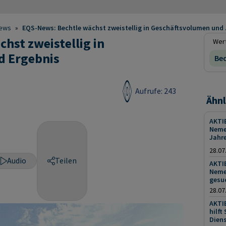
ews
»
EQS-News: Bechtle wächst zweistellig in Geschäftsvolumen und .
hst zweistellig in
Wert
d Ergebnis
Bec
Aufrufe: 243
Ähnl
AKTIE
Neme
Jahre
28.07
Audio
Teilen
AKTI
Neme
gesu
28.07
AKTI
hilft
Diens