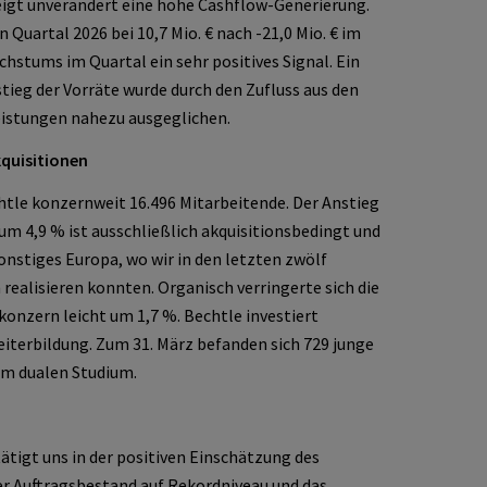
igt unverändert eine hohe Cashflow-Generierung.
n Quartal 2026 bei 10,7
Mio.
€ nach -21,0 Mio. € im
chstums im Quartal ein sehr positives Signal. Ein
tieg der Vorräte wurde durch den Zufluss aus den
eistungen nahezu ausgeglichen.
kquisitionen
htle konzernweit 16.496 Mitarbeitende. Der Anstieg
 4,9 % ist ausschließlich akquisitionsbedingt und
nstiges Europa, wo wir in den letzten zwölf
realisieren konnten. Organisch verringerte sich die
onzern leicht um 1,7 %. Bechtle investiert
iterbildung. Zum 31. März befanden sich 729 junge
em dualen Studium.
tätigt uns in der positiven Einschätzung des
r Auftragsbestand auf Rekordniveau und das