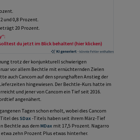
ozent.
2 und 0,8 Prozent.
eträgt 20 Prozent.
y“:
ltest du jetzt im Blick behalten! (hier klicken)
ung trotz der konjunkturell schwierigen
ruar vor allem Bechtle mit ernüchternden Zielen
tte auch Cancom auf den sprunghaften Anstieg der
Lieferzeiten hingewiesen. Der Bechtle-Kurs hatte im
rreicht und jener von Cancom ein Tief seit 2016.
ordtief angenähert.
vergangenen Tagen schon erholt, wobei dies Cancom
 Titel des
SDax
-Titels haben seit ihrem März-Tief
on Bechtle aus dem
MDax
mit 17,5 Prozent. Nagarro
 etwa zehn Prozent Plus etwas hinterher.