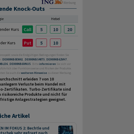
Werbung
ende Knock-Outs
gie
Hebel
Call
5
10
20
ender Kurs
Put
5
10
nder Kurs
prospekt sowie die Endgültigen Bedingungen finden Sie
r:
DE000NB0EW61
,
DE000NB54XT5
,
DE000NB62VH7
,
9BLD6
,
DE000NB6VNU5
. Bitte
informieren
Sie sich vor
sführlich über Funktionsweise und Risiken der Produkte.
hten Sie auch die
weiteren Hinweise
zu dieser Werbung.
urchschnitt erleiden 7 von 10
nanlegern Verluste beim Handel mit
o-Zertifikaten. Turbo-Zertifikate sind
 risikoreiche Produkte und nicht für
fristige Anlage­strategien geeignet.
iche Artikel
N IM FOKUS 2: Bechtle und
tschek sehr gefragt nach