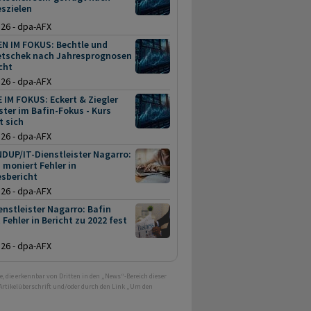
szielen
.26 - dpa-AFX
EN IM FOKUS: Bechtle und
tschek nach Jahresprognosen
cht
.26 - dpa-AFX
 IM FOKUS: Eckert & Ziegler
ter im Bafin-Fokus - Kurs
t sich
.26 - dpa-AFX
DUP/IT-Dienstleister Nagarro:
 moniert Fehler in
esbericht
.26 - dpa-AFX
enstleister Nagarro: Bafin
t Fehler in Bericht zu 2022 fest
.26 - dpa-AFX
e, die erkennbar von Dritten in den „News“-Bereich dieser
 Artikelüberschrift und/oder durch den Link „Um den