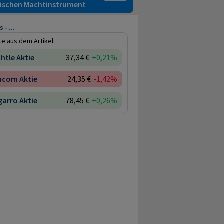
itischen Machtinstrument
- ...
e aus dem Artikel:
htle Aktie
37,34 €
+0,21%
ncom Aktie
24,35 €
-1,42%
arro Aktie
78,45 €
+0,26%