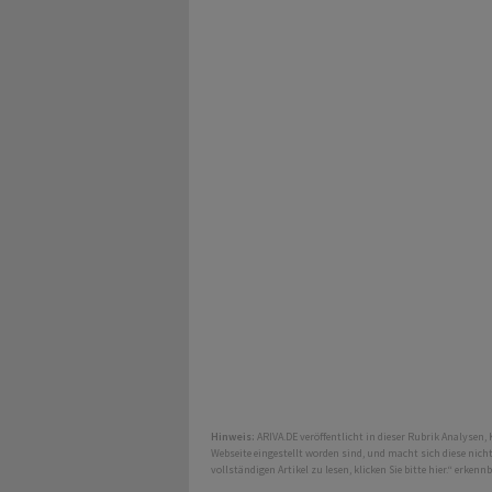
Hinweis:
ARIVA.DE veröffentlicht in dieser Rubrik Analysen,
Webseite eingestellt worden sind, und macht sich diese nic
vollständigen Artikel zu lesen, klicken Sie bitte hier.“ erkenn