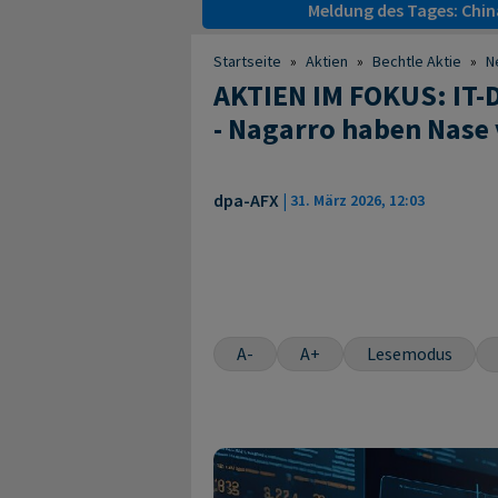
Meldung des Tages: Chin
Startseite
»
Aktien
»
Bechtle Aktie
»
N
AKTIEN IM FOKUS: IT-D
- Nagarro haben Nase
dpa-AFX
|
31. März 2026, 12:03
A-
A+
Lesemodus