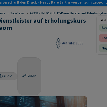
a verschärft den Druck – Heavy Rare Earths werden zum geopol
ews
»
Top-News
»
AKTIEN IM FOKUS: IT-Dienstleister auf Erholungskurs 
ienstleister auf Erholungskurs
Wert
 vorn
Bec
Ca
Aufrufe: 1083
Nag
Audio
Teilen