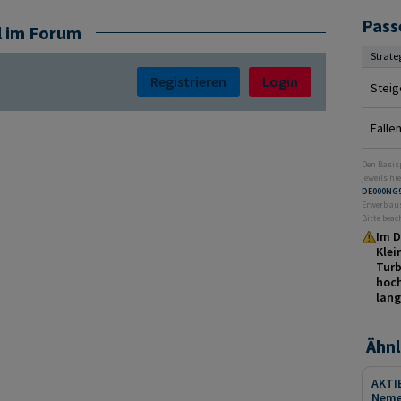
Pass
l im Forum
Strate
Registrieren
Login
Steig
Falle
Den Basis
jeweils hie
DE000NG
Erwerb au
Bitte beac
Im D
Klei
Turb
hoch
lang
Ähnl
AKTIE
Neme