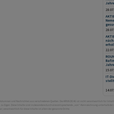
Jahre
28.07
AKTI
Neme
gesu
28.07
AKTIE
nächs
erhol
22.07
ROUN
Bafin
Jahr
15.07
IT-Di
stell
14.07
 Kolumnen und Nachrichten aus verschiedenen Quellen. Die ARIVA.DE AG ist nicht verantwortlich für Inhalt
ht zu Eigen. Diese Inhalte sind insbesondere durch eine entsprechende „von“-Kennzeichnung unterhalb der
bar; verantwortlich für diese Inhalte ist allein der genannte Dritte.