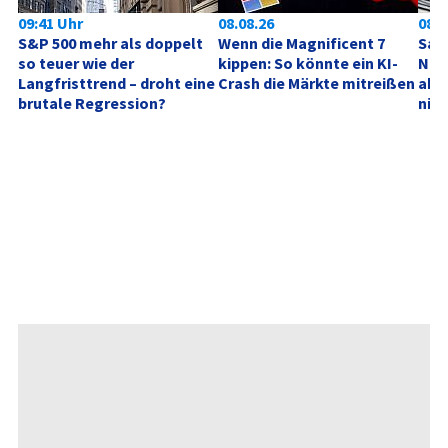
09:41 Uhr
08.08.26
08.0
S&P 500 mehr als doppelt 
Wenn die Magnificent 7 
SanD
so teuer wie der 
kippen: So könnte ein KI-
Neu
Langfristtrend – droht eine 
Crash die Märkte mitreißen
akt
brutale Regression?
nich