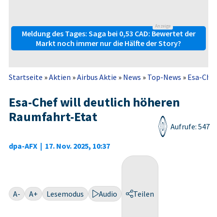
Anzeige
Meldung des Tages: Saga bei 0,53 CAD: Bewertet der
Markt noch immer nur die Hälfte der Story?
Startseite
»
Aktien
»
Airbus Aktie
»
News
»
Top-News
»
Esa-Chef
Esa-Chef will deutlich höheren
Raumfahrt-Etat
Aufrufe: 547
dpa-AFX
|
17. Nov. 2025, 10:37
A-
A+
Lesemodus
Audio
Teilen