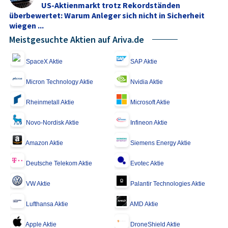
US-Aktienmarkt trotz Rekordständen
überbewertet: Warum Anleger sich nicht in Sicherheit
wiegen ...
Meistgesuchte Aktien auf Ariva.de
SpaceX Aktie
SAP Aktie
Micron Technology Aktie
Nvidia Aktie
Rheinmetall Aktie
Microsoft Aktie
Novo-Nordisk Aktie
Infineon Aktie
Amazon Aktie
Siemens Energy Aktie
Deutsche Telekom Aktie
Evotec Aktie
VW Aktie
Palantir Technologies Aktie
Lufthansa Aktie
AMD Aktie
Apple Aktie
DroneShield Aktie