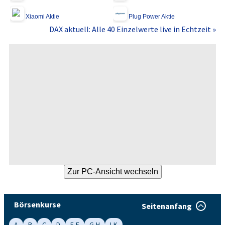
Xiaomi Aktie
Plug Power Aktie
DAX aktuell: Alle 40 Einzelwerte live in Echtzeit »
Börsenkurse
Seitenanfang
A
B
C
D
E-F
G-H
I-K