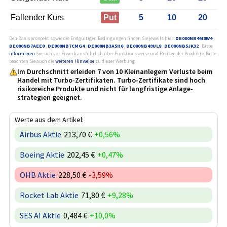
Fallender Kurs
Put
5
10
20
Den Basisprospekt sowie die Endgültigen Bedingungen finden Sie jeweils hier:
DE000NB4M8W4
,
DE000NB7AEE0
,
DE000NB7CMG4
,
DE000NB3A5H6
,
DE000NB49UL8
,
DE000NB5JK32
. Bitte
informieren
Sie sich vor Erwerb ausführlich über Funktionsweise und Risiken der Produkte. Bitte
beachten Sie auch die
weiteren Hinweise
zu dieser Werbung.
Im Durchschnitt erleiden 7 von 10 Kleinanlegern Verluste beim
Handel mit Turbo-Zertifikaten. Turbo-Zertifikate sind hoch
risikoreiche Produkte und nicht für langfristige Anlage­
strategien geeignet.
Werte aus dem Artikel:
Airbus Aktie
213,70 €
+0,56%
Boeing Aktie
202,45 €
+0,47%
OHB Aktie
228,50 €
-3,59%
Rocket Lab Aktie
71,80 €
+9,28%
SES AI Aktie
0,484 €
+10,0%