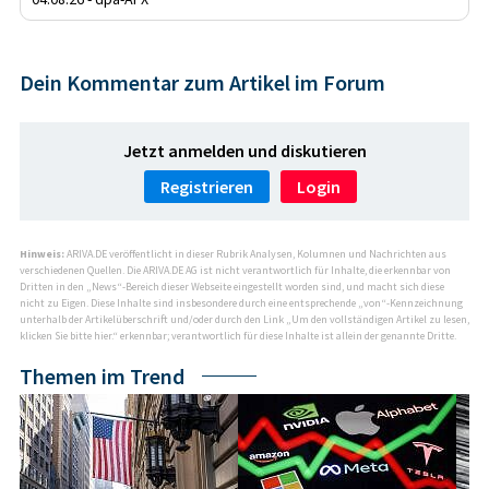
Dein Kommentar zum Artikel im Forum
Jetzt anmelden und diskutieren
Registrieren
Login
Hinweis:
ARIVA.DE veröffentlicht in dieser Rubrik Analysen, Kolumnen und Nachrichten aus
verschiedenen Quellen. Die ARIVA.DE AG ist nicht verantwortlich für Inhalte, die erkennbar von
Dritten in den „News“-Bereich dieser Webseite eingestellt worden sind, und macht sich diese
nicht zu Eigen. Diese Inhalte sind insbesondere durch eine entsprechende „von“-Kennzeichnung
unterhalb der Artikelüberschrift und/oder durch den Link „Um den vollständigen Artikel zu lesen,
klicken Sie bitte hier.“ erkennbar; verantwortlich für diese Inhalte ist allein der genannte Dritte.
Themen im Trend