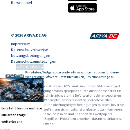
Börsenspiel
© 2026 ARIVA.DE AG
Impressum
Datenschutzhinweise
Nutzungsbedingungen
Datenschutzeinstellungen
Schließen
Kursdaten, Widgets oder andere Finanzinformationen für deine
Schwere Seltene Erden
-
Website oder Software: Jetzt hier klicken, um eine Anfrage zu
stellen.
Alle Angaben ohne Gewähr - Dt. Börsen, NYSE und Dow Jones 15 Min. verzögert.
Werbehinweise:
Die Billigung des Basisprospekts durch die Bundesanstalt für
Finanzdienstleistungsaufsicht ist nicht als ihre Befürwortung der angebotenen
Wertpapiere zu verstehen. Wir empfehlen Interessenten und potenziellen
Anlegern den Basisprospekt und die Endgültigen Bedingungen zu lesen, bevor sie
Entsteht hier die nächste
eine Anlageentscheidung treffen, um sich möglichst umfassend zu informieren,
insbesondere über die potenziellen Risiken und Chancen des Wertpapiers.
Milliardenstory?
Warnhinweise: Sie sind im Begriff, ein Produkt zu erwerben, das nicht einfach ist
weiterlesen»
und schwer zu verstehen sein kann.
Anzeige