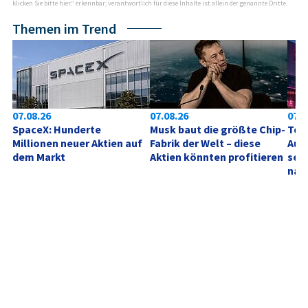
klicken Sie bitte hier.“ erkennbar; verantwortlich für diese Inhalte ist allein der genannte Dritte.
Themen im Trend
07.08.26
07.08.26
07.0
SpaceX: Hunderte 
Musk baut die größte Chip-
Tele
Millionen neuer Aktien auf 
Fabrik der Welt – diese 
Aufh
dem Markt
Aktien könnten profitieren
sehe