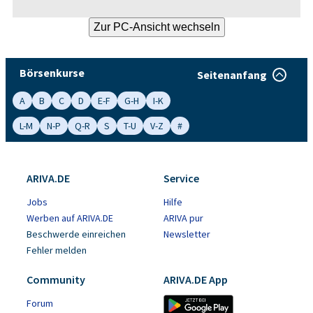
Börsenkurse
Seitenanfang
A
B
C
D
E-F
G-H
I-K
L-M
N-P
Q-R
S
T-U
V-Z
#
ARIVA.DE
Service
Jobs
Hilfe
Werben auf ARIVA.DE
ARIVA pur
Beschwerde einreichen
Newsletter
Fehler melden
Community
ARIVA.DE App
Forum