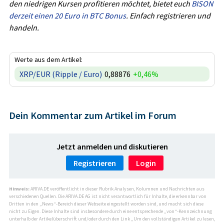
den niedrigen Kursen profitieren möchtet, bietet euch
BISON
derzeit einen 20 Euro in BTC Bonus
. Einfach registrieren und
handeln.
Werte aus dem Artikel:
XRP/EUR (Ripple / Euro)
0,88876
+0,46%
Dein Kommentar zum Artikel im Forum
Jetzt anmelden und diskutieren
Registrieren
Login
Hinweis:
ARIVA.DE veröffentlicht in dieser Rubrik Analysen, Kolumnen und Nachrichten aus
verschiedenen Quellen. Die ARIVA.DE AG ist nicht verantwortlich für Inhalte, die erkennbar von
Dritten in den „News“-Bereich dieser Webseite eingestellt worden sind, und macht sich diese
nicht zu Eigen. Diese Inhalte sind insbesondere durch eine entsprechende „von“-Kennzeichnung
unterhalb der Artikelüberschrift und/oder durch den Link „Um den vollständigen Artikel zu lesen,