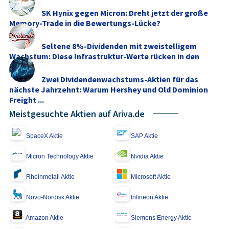
SK Hynix gegen Micron: Dreht jetzt der große
Memory‑Trade in die Bewertungs-Lücke?
Seltene 8%-Dividenden mit zweistelligem
Wachstum: Diese Infrastruktur-Werte rücken in den
Fokus
Zwei Dividendenwachstums-Aktien für das
nächste Jahrzehnt: Warum Hershey und Old Dominion
Freight ...
Meistgesuchte Aktien auf Ariva.de
SpaceX Aktie
SAP Aktie
Micron Technology Aktie
Nvidia Aktie
Rheinmetall Aktie
Microsoft Aktie
Novo-Nordisk Aktie
Infineon Aktie
Amazon Aktie
Siemens Energy Aktie