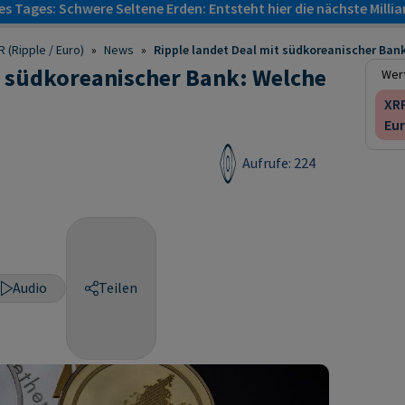
s Tages: Schwere Seltene Erden: Entsteht hier die nächste Milli
 (Ripple / Euro)
»
News
»
Ripple landet Deal mit südkoreanischer Bank:
t südkoreanischer Bank: Welche
Wert
XRP
Eur
Aufrufe: 224
Audio
Teilen