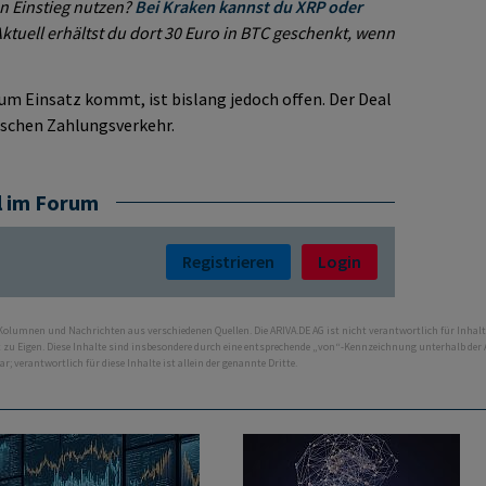
n Einstieg nutzen?
Bei Kraken kannst du XRP oder
Aktuell erhältst du dort 30 Euro in BTC geschenkt, wenn
um Einsatz kommt, ist bislang jedoch offen. Der Deal
tischen Zahlungsverkehr.
l im Forum
Registrieren
Login
 Kolumnen und Nachrichten aus verschiedenen Quellen. Die ARIVA.DE AG ist nicht verantwortlich für Inhalt
ht zu Eigen. Diese Inhalte sind insbesondere durch eine entsprechende „von“-Kennzeichnung unterhalb der
bar; verantwortlich für diese Inhalte ist allein der genannte Dritte.