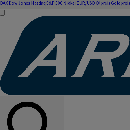
DAX
Dow Jones
Nasdaq
S&P 500
Nikkei
EUR/USD
Ölpreis
Goldprei