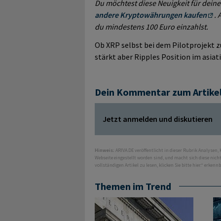
Du möchtest diese Neuigkeit für deine
andere Kryptowährungen kaufen
. 
du mindestens 100 Euro einzahlst.
Ob XRP selbst bei dem Pilotprojekt z
stärkt aber Ripples Position im asia
Dein Kommentar zum Artike
Jetzt anmelden und diskutieren
Hinweis:
ARIVA.DE veröffentlicht in dieser Rubrik Analysen,
Webseite eingestellt worden sind, und macht sich diese nic
vollständigen Artikel zu lesen, klicken Sie bitte hier.“ erkenn
Themen im Trend