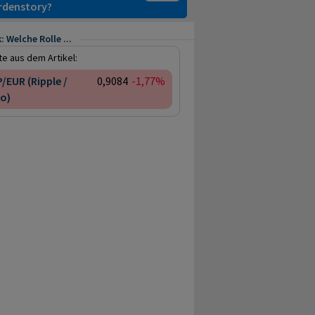
ardenstory?
 Welche Rolle ...
e aus dem Artikel:
/EUR (Ripple /
0,9084
-1,77%
o)