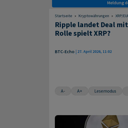
Meldung de
Startseite
»
Kryptowährungen
»
XRP/EUR
Ripple landet Deal mi
Rolle spielt XRP?
BTC-Echo
|
27. April 2026, 11:02
A-
A+
Lesemodus