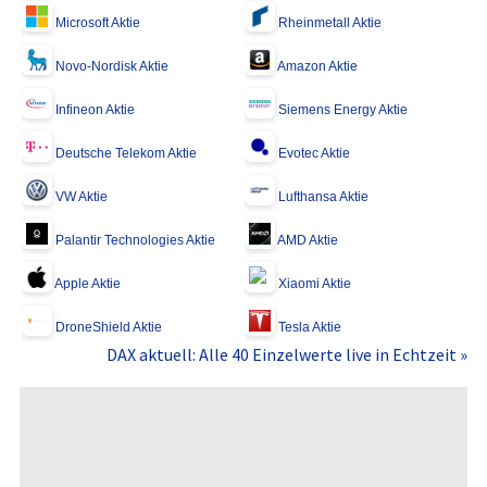
Microsoft Aktie
Rheinmetall Aktie
Novo-Nordisk Aktie
Amazon Aktie
Infineon Aktie
Siemens Energy Aktie
Deutsche Telekom Aktie
Evotec Aktie
VW Aktie
Lufthansa Aktie
Palantir Technologies Aktie
AMD Aktie
Apple Aktie
Xiaomi Aktie
DroneShield Aktie
Tesla Aktie
DAX aktuell: Alle 40 Einzelwerte live in Echtzeit »