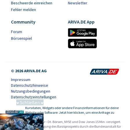
Beschwerde einreichen
Newsletter
Fehler melden
Community
ARIVA.DE App
Forum
Börsenspiel
© 2026 ARIVA.DE AG
Impressum
Datenschutzhinweise
Nutzungsbedingungen
Datenschutzeinstellungen
Schließen
Kursdaten, Widgets oder andere Finanzinformationen für deine
Schwere Seltene Erden
-
Website oder Software: Jetzt hier klicken, um eine Anfrage zu
stellen.
Alle Angaben ohne Gewähr - Dt. Börsen, NYSE und Dow Jones 15 Min. verzögert.
Werbehinweise:
Die Billigung des Basisprospekts durch die Bundesanstalt für