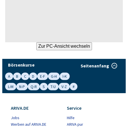
Börsenkurse
Seitenanfang
A
B
C
D
E-F
G-H
I-K
L-M
N-P
Q-R
S
T-U
V-Z
#
ARIVA.DE
Service
Jobs
Hilfe
Werben auf ARIVA.DE
ARIVA pur