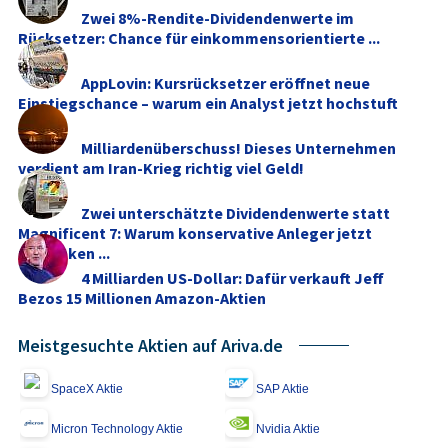
Zwei 8%-Rendite-Dividendenwerte im
Rücksetzer: Chance für einkommensorientierte ...
AppLovin: Kursrücksetzer eröffnet neue
Einstiegschance – warum ein Analyst jetzt hochstuft
Milliardenüberschuss! Dieses Unternehmen
verdient am Iran-Krieg richtig viel Geld!
Zwei unterschätzte Dividendenwerte statt
Magnificent 7: Warum konservative Anleger jetzt
umdenken ...
4 Milliarden US-Dollar: Dafür verkauft Jeff
Bezos 15 Millionen Amazon-Aktien
Meistgesuchte Aktien auf Ariva.de
SpaceX Aktie
SAP Aktie
Micron Technology Aktie
Nvidia Aktie