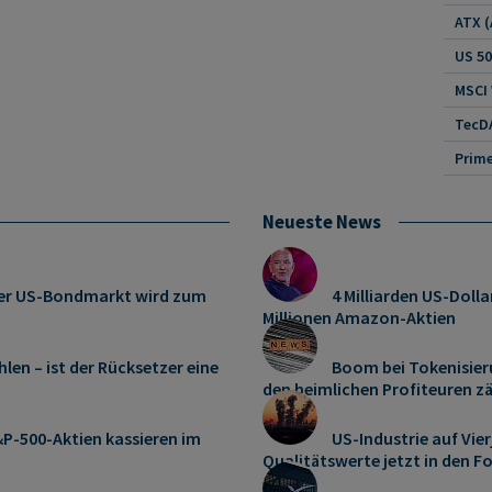
US 5
MSCI
TecDA
Neueste News
: Der US-Bondmarkt wird zum
4 Milliarden US-Dolla
Millionen Amazon-Aktien
len – ist der Rücksetzer eine
Boom bei Tokenisier
den heimlichen Profiteuren z
P-500-Aktien kassieren im
US-Industrie auf Vie
Qualitätswerte jetzt in den F