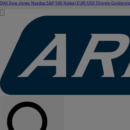
DAX
Dow Jones
Nasdaq
S&P 500
Nikkei
EUR/USD
Ölpreis
Goldprei