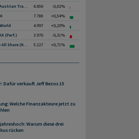
ATX (Austrian Traded.
6.656
-0,02%
00
7.788
+0,54%
 World
4.997
+0,20%
X (Perf.)
3.970
-0,31%
Prime All Share (Kurs)
5.227
+0,71%
r: Dafür verkauft Jeff Bezos 15
ung: Welche Finanzakteure jetzt zu
ählen
rjahreshoch: Warum diese drei
okus rücken