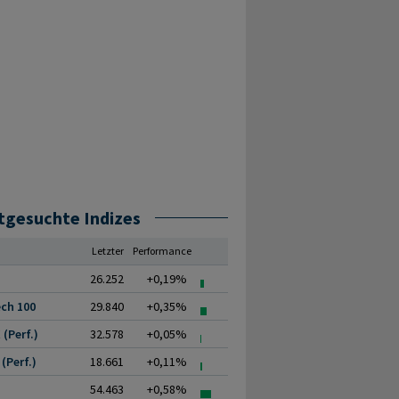
tgesuchte Indizes
Letzter
Performance
26.252
+0,19%
ch 100
29.840
+0,35%
(Perf.)
32.578
+0,05%
(Perf.)
18.661
+0,11%
54.463
+0,58%