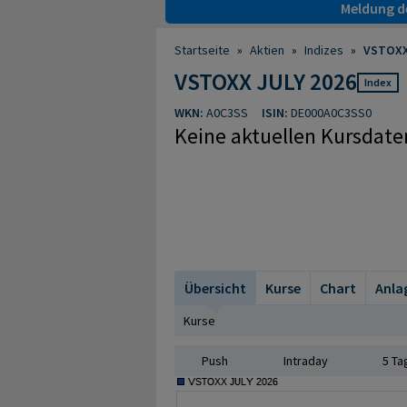
Meldung de
Startseite
»
Aktien
»
Indizes
»
VSTOXX
VSTOXX JULY 2026
Index
WKN:
A0C3SS
ISIN:
DE000A0C3SS0
Keine aktuellen Kursdate
Übersicht
Kurse
Chart
Anla
Kurse
Push
Intraday
5 Ta