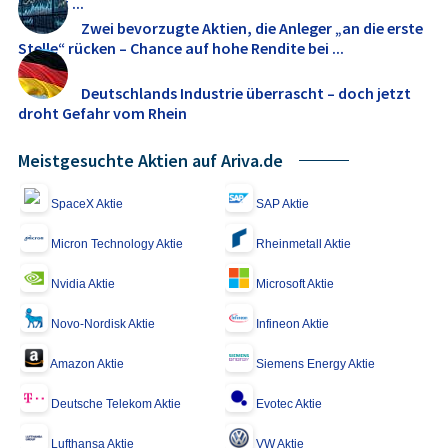
Freight ...
Zwei bevorzugte Aktien, die Anleger „an die erste
Stelle“ rücken – Chance auf hohe Rendite bei ...
Deutschlands Industrie überrascht – doch jetzt
droht Gefahr vom Rhein
Meistgesuchte Aktien auf Ariva.de
SpaceX Aktie
SAP Aktie
Micron Technology Aktie
Rheinmetall Aktie
Nvidia Aktie
Microsoft Aktie
Novo-Nordisk Aktie
Infineon Aktie
Amazon Aktie
Siemens Energy Aktie
Deutsche Telekom Aktie
Evotec Aktie
Lufthansa Aktie
VW Aktie