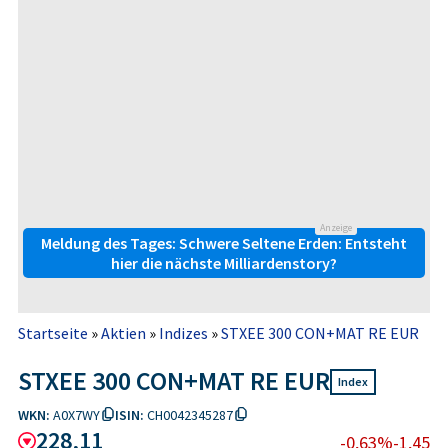
Anzeige
Meldung des Tages: Schwere Seltene Erden: Entsteht
hier die nächste Milliardenstory?
Startseite
»
Aktien
»
Indizes
»
STXEE 300 CON+MAT RE EUR
STXEE 300 CON+MAT RE EUR
Index
WKN:
A0X7WY
ISIN:
CH0042345287
228,11
-0,63%
-1,45