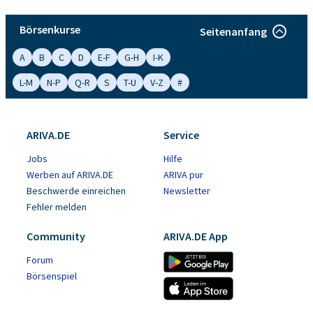
Börsenkurse
Seitenanfang
A
B
C
D
E-F
G-H
I-K
L-M
N-P
Q-R
S
T-U
V-Z
#
ARIVA.DE
Service
Jobs
Hilfe
Werben auf ARIVA.DE
ARIVA pur
Beschwerde einreichen
Newsletter
Fehler melden
Community
ARIVA.DE App
Forum
Börsenspiel