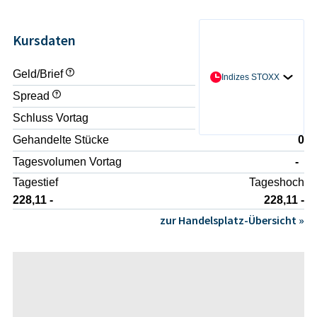
Kursdaten
Geld/Brief
- / -
Indizes STOXX
Spread
-
Schluss Vortag
229,56 -
Gehandelte Stücke
0
Tagesvolumen Vortag
-
Tagestief
Tageshoch
228,11 -
228,11 -
zur Handelsplatz-Übersicht »