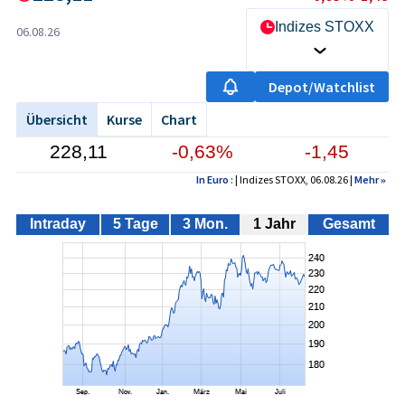
Indizes STOXX
06.08.26
Depot/Watchlist
Übersicht
Kurse
Chart
228,11
-0,63%
-1,45
In Euro
: | Indizes STOXX, 06.08.26 |
Mehr
»
Intraday
5 Tage
3 Mon.
1 Jahr
Gesamt