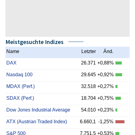
Meistgesuchte Indizes
Name
Letzter
Änd.
DAX
26.371
+0,88%
Nasdaq 100
29.645
+0,92%
MDAX (Perf.)
32.518
+0,27%
SDAX (Perf.)
18.704
+0,75%
Dow Jones Industrial Average
54.010
+0,23%
ATX (Austrian Traded Index)
6.660,1
-1,25%
S&P 500
7.751,5
+0,53%