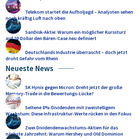
Telekom startet die Aufholjagd – Analysten sehen
noch kräftig Luft nach oben
SanDisk-Aktie: Warum ein möglicher Kurssturz
auf 20 Dollar den Bären-Case neu definiert
Deutschlands Industrie überrascht – doch jetzt
droht Gefahr vom Rhein
Neueste News
SK Hynix gegen Micron: Dreht jetzt der große
Memory‑Trade in die Bewertungs-Lücke?
Seltene 8%-Dividenden mit zweistelligem
Wachstum: Diese Infrastruktur-Werte rücken in den Fokus
Zwei Dividendenwachstums-Aktien für das
nächste Jahrzehnt: Warum Hershey und Old Dominion