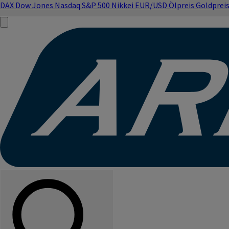
DAX
Dow Jones
Nasdaq
S&P 500
Nikkei
EUR/USD
Ölpreis
Goldprei