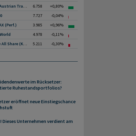
ATX (Austrian Traded.
6.758
+0,80%
00
7.727
-0,04%
X (Perf.)
3.985
+0,96%
 World
4.978
-0,11%
Prime All Share (Kurs)
5.211
-0,30%
idendenwerte im Rücksetzer:
ierte Ruhestandsportfolios?
etzer eröffnet neue Einstiegschance
hstuft
s! Dieses Unternehmen verdient am