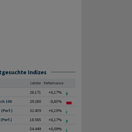
tgesuchte Indizes
Letzter
Performance
26.171
+0,17%
ch 100
29.280
-0,85%
(Perf.)
32.459
+0,10%
(Perf.)
18.585
+0,17%
54.449
+0,09%