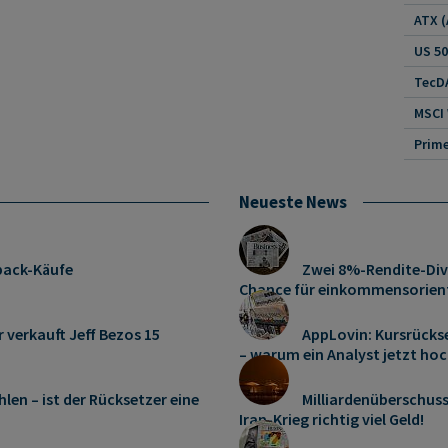
US 5
TecDA
MSCI
Neueste News
pack-Käufe
Zwei 8%-Rendite-Div
Chance für einkommensorient
r verkauft Jeff Bezos 15
AppLovin: Kursrücks
– warum ein Analyst jetzt hoc
len – ist der Rücksetzer eine
Milliardenüberschus
Iran-Krieg richtig viel Geld!