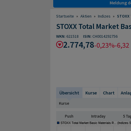
Meldung de
Startseite
»
Aktien
»
Indizes
»
STOXX T
STOXX Total Market Bas
WKN:
621518
ISIN:
CH0014292756
2.774,78
-0,23%
-6,32
Übersicht
Kurse
Chart
Anla
Kurse
Push
Intraday
5 Ta