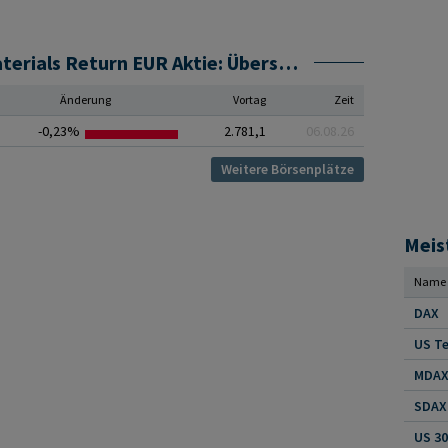
STOXX Total Market Basic Materials Return EUR Aktie: Übersicht Handelsplätze
Änderung
Vortag
Zeit
-0,23%
2.781,1
06.08.26
Weitere Börsenplätze
Meis
Name
DAX
US Te
MDAX 
SDAX 
US 30