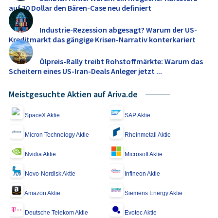
auf 20 Dollar den Bären-Case neu definiert
Industrie-Rezession abgesagt? Warum der US-
Kreditmarkt das gängige Krisen-Narrativ konterkariert
Ölpreis-Rally treibt Rohstoffmärkte: Warum das
Scheitern eines US-Iran-Deals Anleger jetzt ...
Meistgesuchte Aktien auf Ariva.de
SpaceX Aktie
SAP Aktie
Micron Technology Aktie
Rheinmetall Aktie
Nvidia Aktie
Microsoft Aktie
Novo-Nordisk Aktie
Infineon Aktie
Amazon Aktie
Siemens Energy Aktie
Deutsche Telekom Aktie
Evotec Aktie