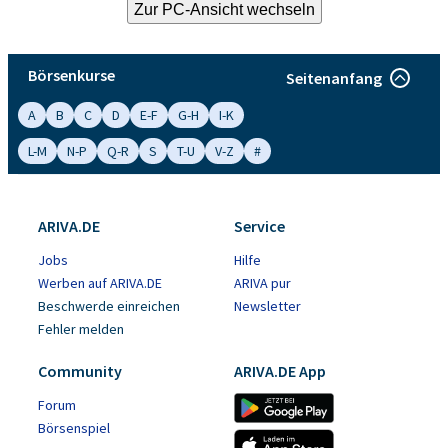
Börsenkurse
Seitenanfang
A
B
C
D
E-F
G-H
I-K
L-M
N-P
Q-R
S
T-U
V-Z
#
ARIVA.DE
Service
Jobs
Hilfe
Werben auf ARIVA.DE
ARIVA pur
Beschwerde einreichen
Newsletter
Fehler melden
Community
ARIVA.DE App
Forum
Börsenspiel