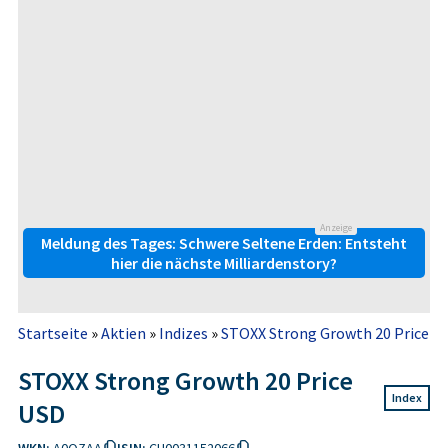
Anzeige
Meldung des Tages: Schwere Seltene Erden: Entsteht
hier die nächste Milliardenstory?
Startseite
»
Aktien
»
Indizes
»
STOXX Strong Growth 20 Price U
STOXX Strong Growth 20 Price
Index
USD
WKN:
A0QZAA
ISIN:
CH0031152066