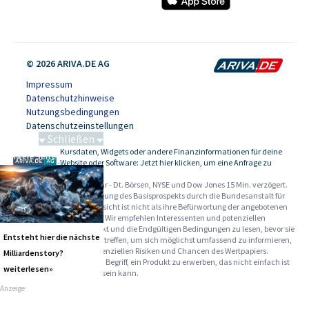
© 2026 ARIVA.DE AG
Impressum
Datenschutzhinweise
Nutzungsbedingungen
Datenschutzeinstellungen
Schließen
Kursdaten, Widgets oder andere Finanzinformationen für deine
Schwere Seltene Erden
-
Website oder Software: Jetzt hier klicken, um eine Anfrage zu
stellen.
Alle Angaben ohne Gewähr - Dt. Börsen, NYSE und Dow Jones 15 Min. verzögert.
Werbehinweise:
Die Billigung des Basisprospekts durch die Bundesanstalt für
Finanzdienstleistungsaufsicht ist nicht als ihre Befürwortung der angebotenen
Wertpapiere zu verstehen. Wir empfehlen Interessenten und potenziellen
Anlegern den Basisprospekt und die Endgültigen Bedingungen zu lesen, bevor sie
Entsteht hier die nächste
eine Anlageentscheidung treffen, um sich möglichst umfassend zu informieren,
insbesondere über die potenziellen Risiken und Chancen des Wertpapiers.
Milliardenstory?
Warnhinweise: Sie sind im Begriff, ein Produkt zu erwerben, das nicht einfach ist
weiterlesen»
und schwer zu verstehen sein kann.
Anzeige