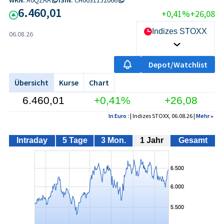
6.460,01
+0,41%
+26,08
Indizes STOXX
06.08.26
Depot/Watchlist
Übersicht
Kurse
Chart
6.460,01
+0,41%
+26,08
In Euro
: | Indizes STOXX, 06.08.26 |
Mehr
»
Intraday
5 Tage
3 Mon.
1 Jahr
Gesamt