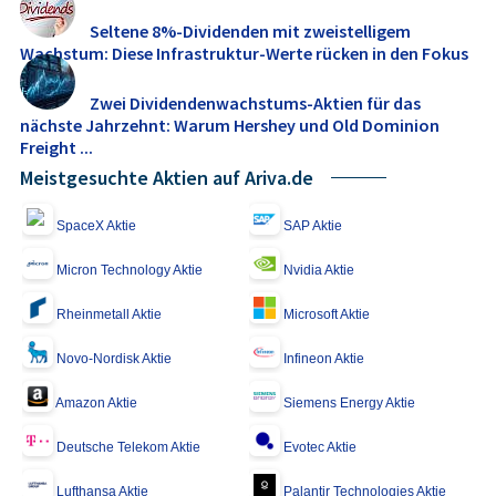
Seltene 8%-Dividenden mit zweistelligem
Wachstum: Diese Infrastruktur-Werte rücken in den Fokus
Zwei Dividendenwachstums-Aktien für das
nächste Jahrzehnt: Warum Hershey und Old Dominion
Freight ...
Meistgesuchte Aktien auf Ariva.de
SpaceX Aktie
SAP Aktie
Micron Technology Aktie
Nvidia Aktie
Rheinmetall Aktie
Microsoft Aktie
Novo-Nordisk Aktie
Infineon Aktie
Amazon Aktie
Siemens Energy Aktie
Deutsche Telekom Aktie
Evotec Aktie
Lufthansa Aktie
Palantir Technologies Aktie