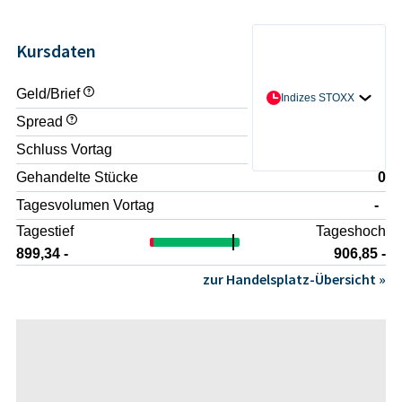
Kursdaten
Geld/Brief
- / -
Indizes STOXX
Spread
-
Schluss Vortag
899,99 -
Gehandelte Stücke
0
Tagesvolumen Vortag
-
Tagestief
Tageshoch
899,34 -
906,85 -
zur Handelsplatz-Übersicht »