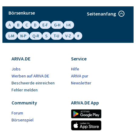
Börsenkurse
Seitenanfang
A
B
C
D
E-F
G-H
I-K
L-M
N-P
Q-R
S
T-U
V-Z
#
ARIVA.DE
Service
Jobs
Hilfe
Werben auf ARIVA.DE
ARIVA pur
Beschwerde einreichen
Newsletter
Fehler melden
Community
ARIVA.DE App
Forum
Börsenspiel