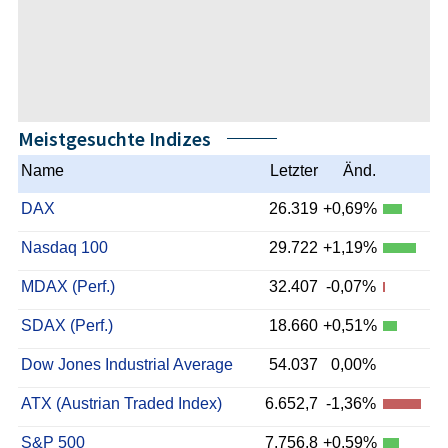
Meistgesuchte Indizes
Name
Letzter
Änd.
DAX
26.319
+0,69%
Nasdaq 100
29.722
+1,19%
MDAX (Perf.)
32.407
-0,07%
SDAX (Perf.)
18.660
+0,51%
Dow Jones Industrial Average
54.037
0,00%
ATX (Austrian Traded Index)
6.652,7
-1,36%
S&P 500
7.756,8
+0,59%