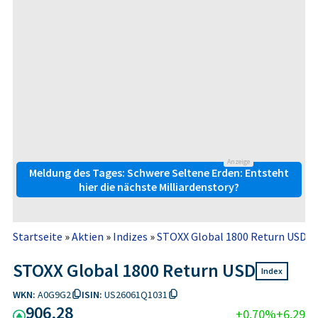
Anzeige
Meldung des Tages: Schwere Seltene Erden: Entsteht
hier die nächste Milliardenstory?
Startseite
»
Aktien
»
Indizes
»
STOXX Global 1800 Return USD
STOXX Global 1800 Return USD
Index
WKN:
A0G9G2
ISIN:
US26061Q1031
906,28
+0,70%
+6,29