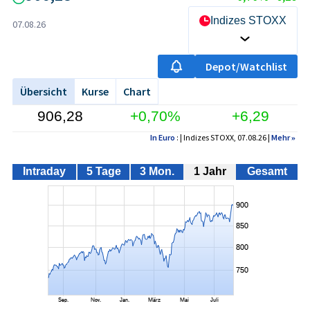
Indizes STOXX
07.08.26
Depot/Watchlist
Übersicht
Kurse
Chart
906,28
+0,70%
+6,29
In Euro
: | Indizes STOXX, 07.08.26 |
Mehr
»
Intraday
5 Tage
3 Mon.
1 Jahr
Gesamt