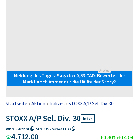
Anzeige
Meldung des Tages: Saga bei 0,53 CAD: Bewertet der
Markt noch immer nur die Hälfte der Story?
Startseite
»
Aktien
»
Indizes
»
STOXX A/P Sel. Div. 30
STOXX A/P Sel. Div. 30
Index
WKN:
A0YK8L
ISIN:
US2609431133
4.712,00
+0,30%
+14,04