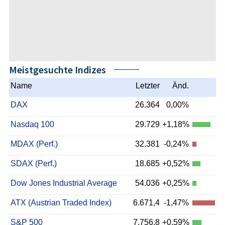
Meistgesuchte Indizes
Name
Letzter
Änd.
DAX
26.364
0,00%
Nasdaq 100
29.729
+1,18%
MDAX (Perf.)
32.381
-0,24%
SDAX (Perf.)
18.685
+0,52%
Dow Jones Industrial Average
54.036
+0,25%
ATX (Austrian Traded Index)
6.671,4
-1,47%
S&P 500
7.756,8
+0,59%