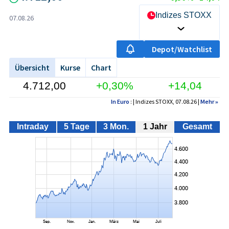
Indizes STOXX
07.08.26
Depot/Watchlist
Übersicht
Kurse
Chart
4.712,00
+0,30%
+14,04
In Euro
: | Indizes STOXX, 07.08.26 |
Mehr
»
Intraday
5 Tage
3 Mon.
1 Jahr
Gesamt