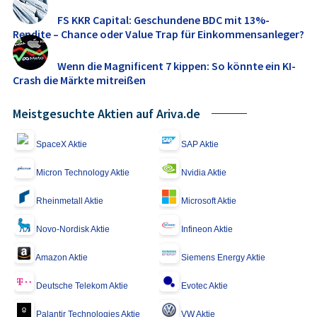
FS KKR Capital: Geschundene BDC mit 13%-
Rendite – Chance oder Value Trap für Einkommensanleger?
Wenn die Magnificent 7 kippen: So könnte ein KI-
Crash die Märkte mitreißen
Meistgesuchte Aktien auf Ariva.de
SpaceX Aktie
SAP Aktie
Micron Technology Aktie
Nvidia Aktie
Rheinmetall Aktie
Microsoft Aktie
Novo-Nordisk Aktie
Infineon Aktie
Amazon Aktie
Siemens Energy Aktie
Deutsche Telekom Aktie
Evotec Aktie
Palantir Technologies Aktie
VW Aktie