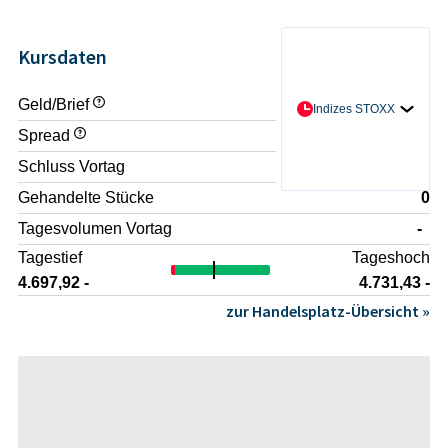
Kursdaten
Geld/Brief
- / -
Indizes STOXX
Spread
-
Schluss Vortag
4.697,96 -
Gehandelte Stücke
0
Tagesvolumen Vortag
-
Tagestief
Tageshoch
4.697,92 -
4.731,43 -
zur Handelsplatz-Übersicht »