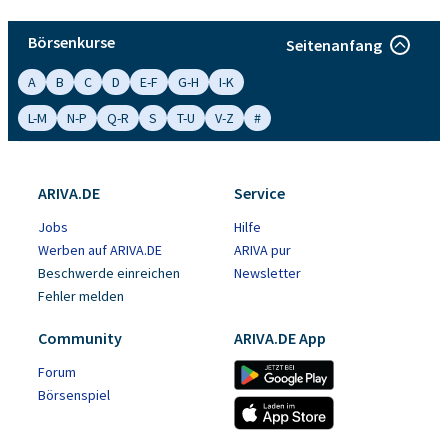
Börsenkurse
Seitenanfang
A
B
C
D
E-F
G-H
I-K
L-M
N-P
Q-R
S
T-U
V-Z
#
ARIVA.DE
Service
Jobs
Hilfe
Werben auf ARIVA.DE
ARIVA pur
Beschwerde einreichen
Newsletter
Fehler melden
Community
ARIVA.DE App
Forum
Börsenspiel