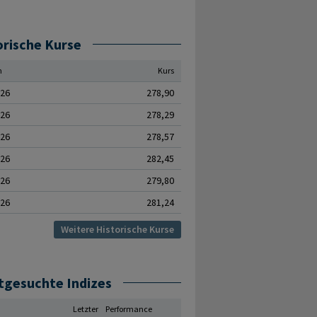
orische Kurse
m
Kurs
.26
278,90
.26
278,29
.26
278,57
.26
282,45
.26
279,80
.26
281,24
Weitere Historische Kurse
tgesuchte Indizes
Letzter
Performance