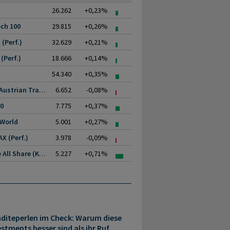
26.262
+0,23%
ch 100
29.815
+0,26%
(Perf.)
32.629
+0,21%
(Perf.)
18.666
+0,14%
54.340
+0,35%
ATX (Austrian Traded.
6.652
-0,08%
00
7.775
+0,37%
 World
5.001
+0,27%
X (Perf.)
3.978
-0,09%
Prime All Share (Kurs)
5.227
+0,71%
nditeperlen im Check: Warum diese
tments besser sind als ihr Ruf