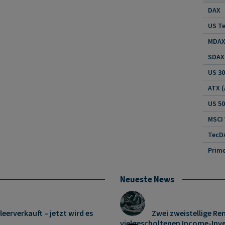
DAX
US Te
MDAX 
SDAX 
US 30
US 5
MSCI
TecDA
Neueste News
leerverkauft – jetzt wird es
Zwei zweistellige Re
vielgescholtenen Income-Inves