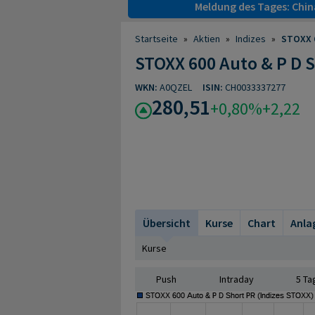
Meldung des Tages: Chin
Startseite
»
Aktien
»
Indizes
»
STOXX 6
STOXX 600 Auto & P D 
WKN:
A0QZEL
ISIN:
CH0033337277
280,51
+0,80%
+2,22
Übersicht
Kurse
Chart
Anla
Kurse
Push
Intraday
5 Ta