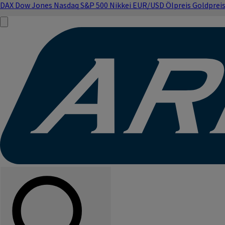
DAX
Dow Jones
Nasdaq
S&P 500
Nikkei
EUR/USD
Ölpreis
Goldprei