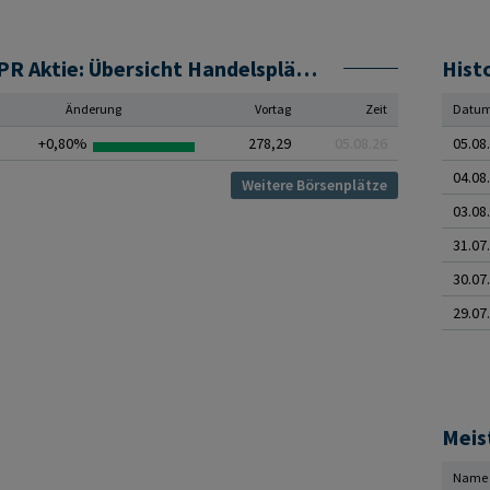
STOXX 600 Auto & P D Short PR Aktie: Übersicht Handelsplätze
Hist
Änderung
Vortag
Zeit
Datu
+0,80%
278,29
05.08.26
05.08
04.08
Weitere Börsenplätze
03.08
31.07
30.07
29.07
Meis
Name