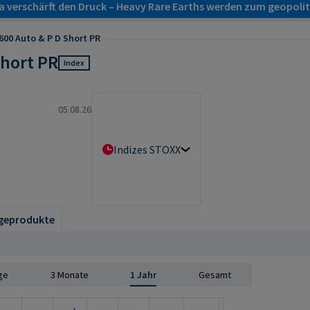
a verschärft den Druck – Heavy Rare Earths werden zum geopol
00 Auto & P D Short PR
Short PR
Index
05.08.26
Indizes STOXX
geprodukte
ge
3 Monate
1 Jahr
Gesamt