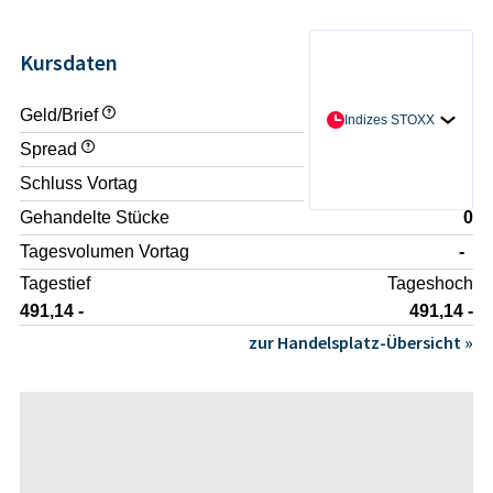
Kursdaten
Geld/Brief
- / -
Indizes STOXX
Spread
-
Schluss Vortag
488,43 -
Gehandelte Stücke
0
Tagesvolumen Vortag
-
Tagestief
Tageshoch
491,14 -
491,14 -
zur Handelsplatz-Übersicht »