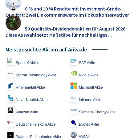
8 % und 10 % Rendite mit Investment-Grade-
Qualität: Zwei Einkommenswerte im Fokus konservativer
...
50 Qualitäts-Dividendenaktien für August 2026:
Diese Auswahl setzt Maßstäbe für nachhaltiges ...
Meistgesuchte Aktien auf Ariva.de
SpaceX Aktie
SAP Aktie
Micron Technology Aktie
Nvidia Aktie
Rheinmetall Aktie
Microsoft Aktie
Novo-Nordisk Aktie
Infineon Aktie
Amazon Aktie
Siemens Energy Aktie
Deutsche Telekom Aktie
Evotec Aktie
Palantir Technologies Aktie
VW Aktie