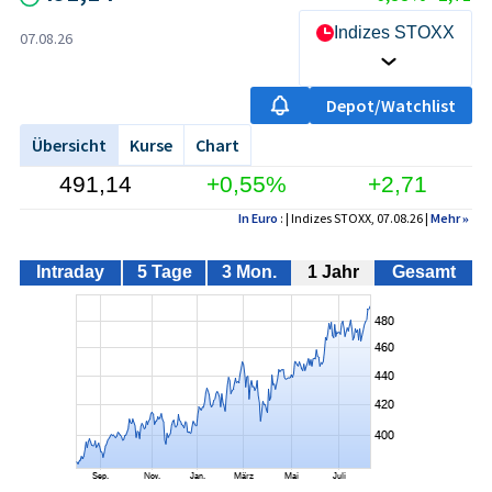
Indizes STOXX
07.08.26
Depot/Watchlist
Übersicht
Kurse
Chart
491,14
+0,55%
+2,71
In Euro
: | Indizes STOXX, 07.08.26 |
Mehr
»
Intraday
5 Tage
3 Mon.
1 Jahr
Gesamt