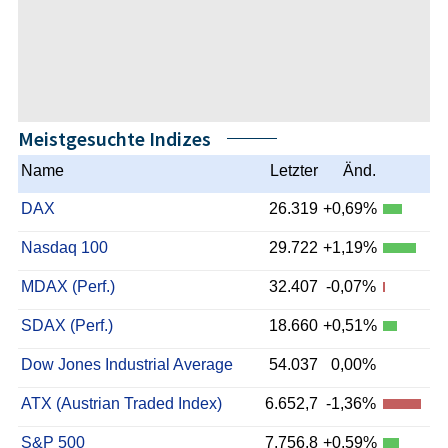
Meistgesuchte Indizes
Name
Letzter
Änd.
DAX
26.319
+0,69%
Nasdaq 100
29.722
+1,19%
MDAX (Perf.)
32.407
-0,07%
SDAX (Perf.)
18.660
+0,51%
Dow Jones Industrial Average
54.037
0,00%
ATX (Austrian Traded Index)
6.652,7
-1,36%
S&P 500
7.756,8
+0,59%