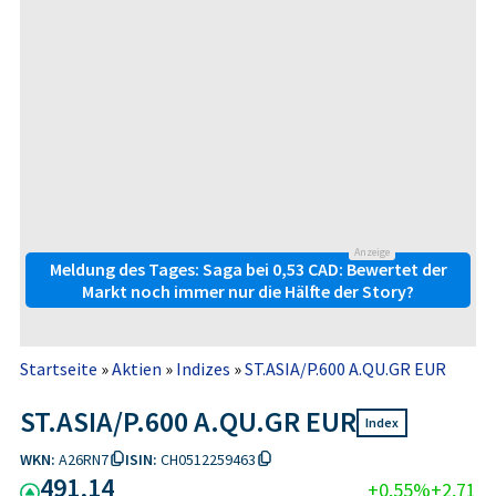
Anzeige
Meldung des Tages: Saga bei 0,53 CAD: Bewertet der
Markt noch immer nur die Hälfte der Story?
Startseite
»
Aktien
»
Indizes
»
ST.ASIA/P.600 A.QU.GR EUR
ST.ASIA/P.600 A.QU.GR EUR
Index
WKN:
A26RN7
ISIN:
CH0512259463
491,14
+0,55%
+2,71