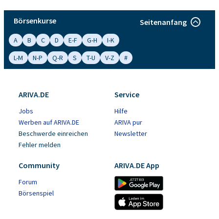
Börsenkurse
Seitenanfang
A
B
C
D
E-F
G-H
I-K
L-M
N-P
Q-R
S
T-U
V-Z
#
ARIVA.DE
Service
Jobs
Hilfe
Werben auf ARIVA.DE
ARIVA pur
Beschwerde einreichen
Newsletter
Fehler melden
Community
ARIVA.DE App
Forum
Börsenspiel