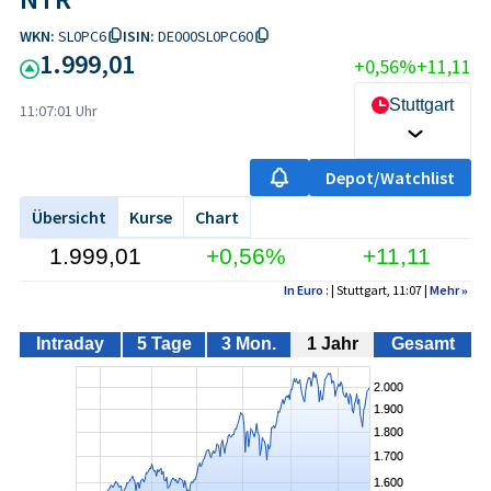
WKN:
SL0PC6
ISIN:
DE000SL0PC60
1.999,01
+0,56%
+11,11
Stuttgart
11:07:01 Uhr
Depot/Watchlist
Übersicht
Kurse
Chart
1.999,01
+0,56%
+11,11
In Euro
: | Stuttgart, 11:07 |
Mehr
»
Intraday
5 Tage
3 Mon.
1 Jahr
Gesamt