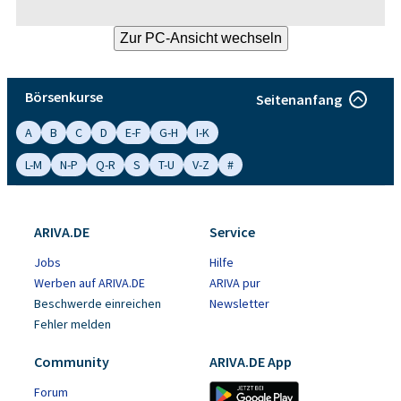
Börsenkurse
Seitenanfang
A
B
C
D
E-F
G-H
I-K
L-M
N-P
Q-R
S
T-U
V-Z
#
ARIVA.DE
Service
Jobs
Hilfe
Werben auf ARIVA.DE
ARIVA pur
Beschwerde einreichen
Newsletter
Fehler melden
Community
ARIVA.DE App
Forum