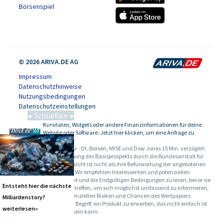
Börsenspiel
© 2026 ARIVA.DE AG
Impressum
Datenschutzhinweise
Nutzungsbedingungen
Datenschutzeinstellungen
Schließen
Kursdaten, Widgets oder andere Finanzinformationen für deine
Schwere Seltene Erden
-
Website oder Software: Jetzt hier klicken, um eine Anfrage zu
stellen.
Alle Angaben ohne Gewähr - Dt. Börsen, NYSE und Dow Jones 15 Min. verzögert.
Werbehinweise:
Die Billigung des Basisprospekts durch die Bundesanstalt für
Finanzdienstleistungsaufsicht ist nicht als ihre Befürwortung der angebotenen
Wertpapiere zu verstehen. Wir empfehlen Interessenten und potenziellen
Anlegern den Basisprospekt und die Endgültigen Bedingungen zu lesen, bevor sie
Entsteht hier die nächste
eine Anlageentscheidung treffen, um sich möglichst umfassend zu informieren,
insbesondere über die potenziellen Risiken und Chancen des Wertpapiers.
Milliardenstory?
Warnhinweise: Sie sind im Begriff, ein Produkt zu erwerben, das nicht einfach ist
weiterlesen»
und schwer zu verstehen sein kann.