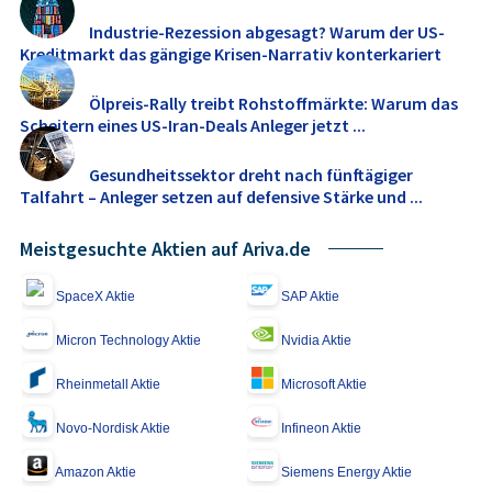
Industrie-Rezession abgesagt? Warum der US-
Kreditmarkt das gängige Krisen-Narrativ konterkariert
Ölpreis-Rally treibt Rohstoffmärkte: Warum das
Scheitern eines US-Iran-Deals Anleger jetzt ...
Gesundheitssektor dreht nach fünftägiger
Talfahrt – Anleger setzen auf defensive Stärke und ...
Meistgesuchte Aktien auf Ariva.de
SpaceX Aktie
SAP Aktie
Micron Technology Aktie
Nvidia Aktie
Rheinmetall Aktie
Microsoft Aktie
Novo-Nordisk Aktie
Infineon Aktie
Amazon Aktie
Siemens Energy Aktie