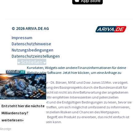
© 2026 ARIVA.DE AG
Impressum
Datenschutzhinweise
Nutzungsbedingungen
Datenschutzeinstellungen
Schließen
Kursdaten, Widgets oder andere Finanzinformationen für deine
Schwere Seltene Erden
-
Website oder Software: Jetzt hier klicken, um eine Anfrage zu
stellen.
Alle Angaben ohne Gewähr - Dt. Börsen, NYSE und Dow Jones 15 Min. verzögert.
Werbehinweise:
Die Billigung des Basisprospekts durch die Bundesanstalt für
Finanzdienstleistungsaufsicht ist nicht als ihre Befürwortung der angebotenen
Wertpapiere zu verstehen. Wir empfehlen Interessenten und potenziellen
Anlegern den Basisprospekt und die Endgültigen Bedingungen zu lesen, bevor sie
Entsteht hier die nächste
eine Anlageentscheidung treffen, um sich möglichst umfassend zu informieren,
insbesondere über die potenziellen Risiken und Chancen des Wertpapiers.
Milliardenstory?
Warnhinweise: Sie sind im Begriff, ein Produkt zu erwerben, das nicht einfach ist
weiterlesen»
und schwer zu verstehen sein kann.
Anzeige