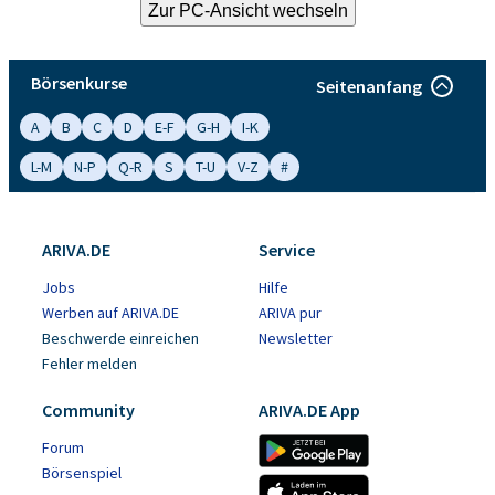
Börsenkurse
Seitenanfang
A
B
C
D
E-F
G-H
I-K
L-M
N-P
Q-R
S
T-U
V-Z
#
ARIVA.DE
Service
Jobs
Hilfe
Werben auf ARIVA.DE
ARIVA pur
Beschwerde einreichen
Newsletter
Fehler melden
Community
ARIVA.DE App
Forum
Börsenspiel