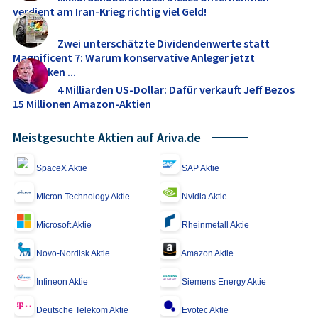
verdient am Iran-Krieg richtig viel Geld!
Zwei unterschätzte Dividendenwerte statt
Magnificent 7: Warum konservative Anleger jetzt
umdenken ...
4 Milliarden US-Dollar: Dafür verkauft Jeff Bezos
15 Millionen Amazon-Aktien
Meistgesuchte Aktien auf Ariva.de
SpaceX Aktie
SAP Aktie
Micron Technology Aktie
Nvidia Aktie
Microsoft Aktie
Rheinmetall Aktie
Novo-Nordisk Aktie
Amazon Aktie
Infineon Aktie
Siemens Energy Aktie
Deutsche Telekom Aktie
Evotec Aktie