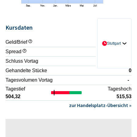
Kursdaten
Geld/Brief
- / -
Stuttgart
Spread
-
Schluss Vortag
511,50
Gehandelte Stücke
0
Tagesvolumen Vortag
-
Tagestief
Tageshoch
504,32
515,53
zur Handelsplatz-Übersicht »