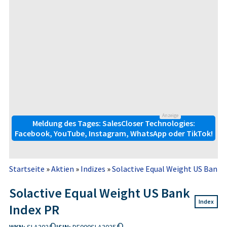
Anzeige
Meldung des Tages: SalesCloser Technologies:
Facebook, YouTube, Instagram, WhatsApp oder TikTok!
Startseite
»
Aktien
»
Indizes
»
Solactive Equal Weight US Bank 
Solactive Equal Weight US Bank
Index
Index PR
WKN:
SLA302
ISIN:
DE000SLA3025