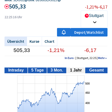
505,33
-1,21%
-6,17
Stuttgart
22:25:16 Uhr
Depot/Watchlist
Übersicht
Kurse
Chart
505,33
-1,21%
-6,17
In Euro
: | Stuttgart, 22:25 |
Mehr
»
Intraday
5 Tage
3 Mon.
1 Jahr
Gesamt