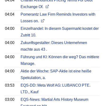
04:04
Charter Announces Pricing Terms For Debt
Exchange Of.
04:04
Pomerantz Law Firm Reminds Investors with
Losses on.
04:00
Einzelhandel: In diesem Supermarkt kostet der
Zutritt 10.
04:00
Zukunftsgestalter: Dieses Unternehmen
machte aus 43 .
04:00
Führung und KI: Können die weg? Das mittlere
Manage.
04:00
Aktie der Woche: SAP-Aktie ist eine heiße
Spekulation, a.
03:53
EQS-DD: Meta Wolf AG: LUBANCO PTE.
LTD., Kauf
03:00
EQS-News: Martial Arts History Museum