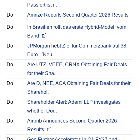
Passiert ist n.
Do
Amrize Reports Second Quarter 2026 Results
Do
In Brasilien rollt das erste Hybrid-Modell vom
Band
Do
JPMorgan hebt Ziel für Commerzbank auf 38
Euro - 'Neu.
Do
Are UTZ, VEEE, CRNX Obtaining Fair Deals
for their Sha.
Do
Are D, NEE, ACA Obtaining Fair Deals for their
Sharehol.
Do
Shareholder Alert: Ademi LLP investigates
whether Dou.
Do
Airbnb Announces Second Quarter 2026
Results
Do
Gen Further Accelerates in Q1 FY27 and