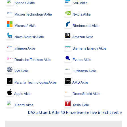
SpaceX Aktie
SAP Aktie
Micron Technology Aktie
Nvidia Aktie
Microsoft Aktie
Rheinmetall Aktie
Novo-Nordisk Aktie
Amazon Aktie
Infineon Aktie
Siemens Energy Aktie
Deutsche Telekom Aktie
Evotec Aktie
VW Aktie
Lufthansa Aktie
Palantir Technologies Aktie
AMD Aktie
Apple Aktie
DroneShield Aktie
Xiaomi Aktie
Tesla Aktie
DAX aktuell: Alle 40 Einzelwerte live in Echtzeit »