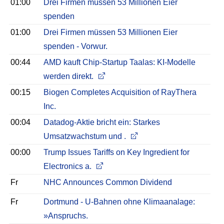
01:00
Drei Firmen müssen 53 Millionen Eier
spenden
01:00
Drei Firmen müssen 53 Millionen Eier
spenden - Vorwur.
00:44
AMD kauft Chip-Startup Taalas: KI-Modelle
werden direkt.
00:15
Biogen Completes Acquisition of RayThera
Inc.
00:04
Datadog-Aktie bricht ein: Starkes
Umsatzwachstum und .
00:00
Trump Issues Tariffs on Key Ingredient for
Electronics a.
Fr
NHC Announces Common Dividend
Fr
Dortmund - U-Bahnen ohne Klimaanalage:
»Anspruchs.