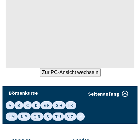
Börsenkurse
Seitenanfang
A
B
C
D
E-F
G-H
I-K
L-M
N-P
Q-R
S
T-U
V-Z
#