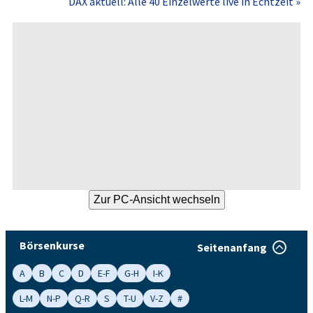
DAX aktuell: Alle 40 Einzelwerte live in Echtzeit »
Börsenkurse
Seitenanfang
A
B
C
D
E-F
G-H
I-K
L-M
N-P
Q-R
S
T-U
V-Z
#