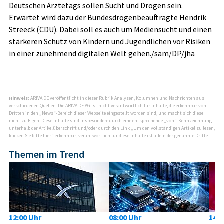
Deutschen Ärztetags sollen Sucht und Drogen sein.
Erwartet wird dazu der Bundesdrogenbeauftragte Hendrik
Streeck (CDU). Dabei soll es auch um Mediensucht und einen
stärkeren Schutz von Kindern und Jugendlichen vor Risiken
in einer zunehmend digitalen Welt gehen./sam/DP/jha
Hinweis:
ARIVA.DE veröffentlicht in dieser Rubrik Analysen, Kolumnen und Nachrichten aus
verschiedenen Quellen. Die ARIVA.DE AG ist nicht verantwortlich für Inhalte, die erkennbar von
Dritten in den „News“-Bereich dieser Webseite eingestellt worden sind, und macht sich diese
nicht zu Eigen. Diese Inhalte sind insbesondere durch eine entsprechende „von“-Kennzeichnung
unterhalb der Artikelüberschrift und/oder durch den Link „Um den vollständigen Artikel zu lesen,
klicken Sie bitte hier.“ erkennbar; verantwortlich für diese Inhalte ist allein der genannte Dritte.
Themen im Trend
12:00 Uhr
08:00 Uhr
14:1