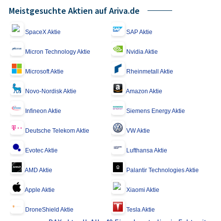
Meistgesuchte Aktien auf Ariva.de
SpaceX Aktie
SAP Aktie
Micron Technology Aktie
Nvidia Aktie
Microsoft Aktie
Rheinmetall Aktie
Novo-Nordisk Aktie
Amazon Aktie
Infineon Aktie
Siemens Energy Aktie
Deutsche Telekom Aktie
VW Aktie
Evotec Aktie
Lufthansa Aktie
AMD Aktie
Palantir Technologies Aktie
Apple Aktie
Xiaomi Aktie
DroneShield Aktie
Tesla Aktie