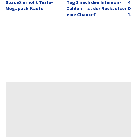
SpaceX erhöht Tesla-
Tag 1 nach den Infineon-
4 Mi
Megapack-Käufe
Zahlen – ist der Rücksetzer 
Dafü
eine Chance?
15 