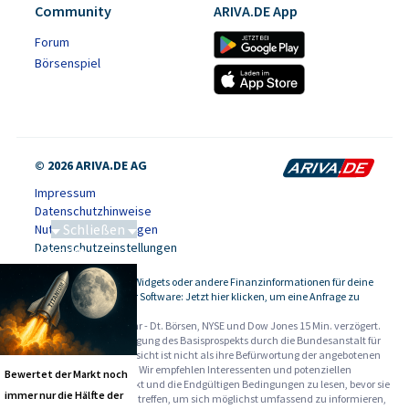
Community
ARIVA.DE App
Forum
Börsenspiel
© 2026 ARIVA.DE AG
Impressum
Datenschutzhinweise
Schließen
Nutzungsbedingungen
Datenschutzeinstellungen
Saga bei 0,53 CAD
Kursdaten, Widgets oder andere Finanzinformationen für deine
-
Website oder Software: Jetzt hier klicken, um eine Anfrage zu
stellen.
Alle Angaben ohne Gewähr - Dt. Börsen, NYSE und Dow Jones 15 Min. verzögert.
Werbehinweise:
Die Billigung des Basisprospekts durch die Bundesanstalt für
Finanzdienstleistungsaufsicht ist nicht als ihre Befürwortung der angebotenen
Wertpapiere zu verstehen. Wir empfehlen Interessenten und potenziellen
Bewertet der Markt noch
Anlegern den Basisprospekt und die Endgültigen Bedingungen zu lesen, bevor sie
immer nur die Hälfte der
eine Anlageentscheidung treffen, um sich möglichst umfassend zu informieren,