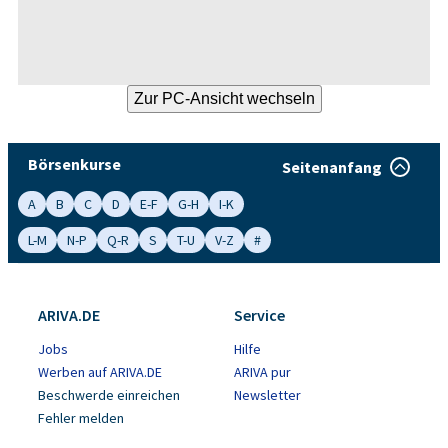
Börsenkurse
Seitenanfang
A
B
C
D
E-F
G-H
I-K
L-M
N-P
Q-R
S
T-U
V-Z
#
ARIVA.DE
Service
Jobs
Hilfe
Werben auf ARIVA.DE
ARIVA pur
Beschwerde einreichen
Newsletter
Fehler melden