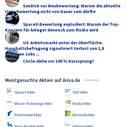
SanDisk vor Neubewertung: Warum die aktuelle
Unterbewertung nicht von Dauer sein dürfte
SpaceX-Bewertung explodiert: Warum der Top-
Konzern für Anleger dennoch zum Risiko wird
US-Arbeitsmarkt unter der Oberfläche:
Haushaltsbefragung signalisiert Verlust von 1,8
Millionen Jobs ...
Circle-Aktie vor 100 % Kurssprung?
Meistgesuchte Aktien auf Ariva.de
SpaceX Aktie
SAP Aktie
Micron Technology Aktie
Nvidia Aktie
Rheinmetall Aktie
Microsoft Aktie
Novo-Nordisk Aktie
Infineon Aktie