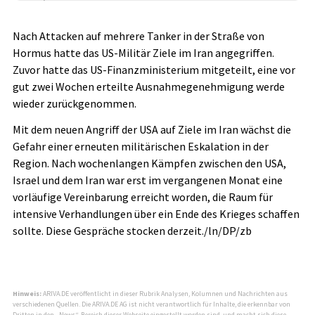
Nach Attacken auf mehrere Tanker in der Straße von
Hormus hatte das US-Militär Ziele im Iran angegriffen.
Zuvor hatte das US-Finanzministerium mitgeteilt, eine vor
gut zwei Wochen erteilte Ausnahmegenehmigung werde
wieder zurückgenommen.
Mit dem neuen Angriff der USA auf Ziele im Iran wächst die
Gefahr einer erneuten militärischen Eskalation in der
Region. Nach wochenlangen Kämpfen zwischen den USA,
Israel und dem Iran war erst im vergangenen Monat eine
vorläufige Vereinbarung erreicht worden, die Raum für
intensive Verhandlungen über ein Ende des Krieges schaffen
sollte. Diese Gespräche stocken derzeit./ln/DP/zb
Hinweis:
ARIVA.DE veröffentlicht in dieser Rubrik Analysen, Kolumnen und Nachrichten aus
verschiedenen Quellen. Die ARIVA.DE AG ist nicht verantwortlich für Inhalte, die erkennbar von
Dritten in den „News“-Bereich dieser Webseite eingestellt worden sind, und macht sich diese