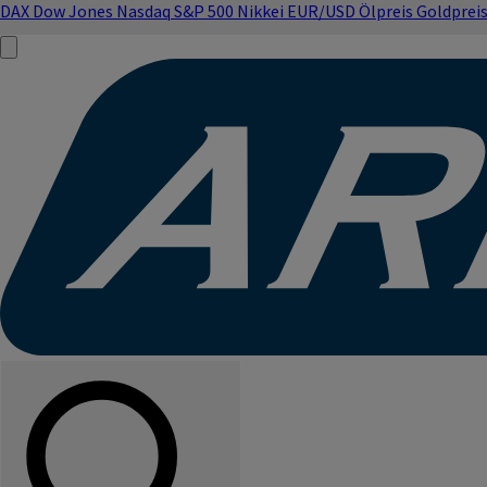
DAX
Dow Jones
Nasdaq
S&P 500
Nikkei
EUR/USD
Ölpreis
Goldprei