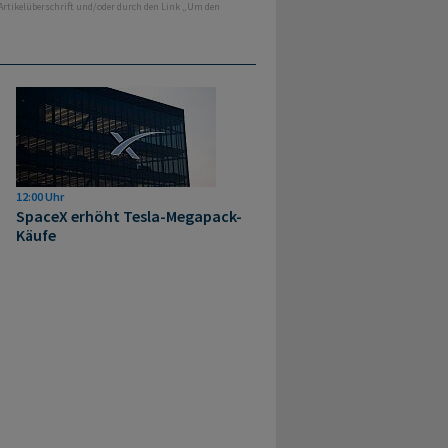
 Artikelüberschrift und/oder durch den Link „Um den
12:00 Uhr
SpaceX erhöht Tesla-Megapack-
Käufe