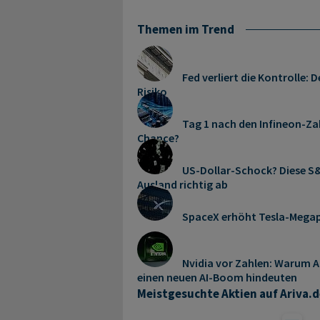
Themen im Trend
Fed verliert die Kontrolle
Risiko
Tag 1 nach den Infineon-Zah
Chance?
US-Dollar-Schock? Diese S&
Ausland richtig ab
SpaceX erhöht Tesla-Mega
Nvidia vor Zahlen: Warum A
einen neuen AI-Boom hindeuten
Meistgesuchte Aktien auf Ariva.d