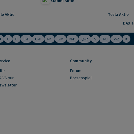
Xiaomi Aktie
le Aktie
Tesla Aktie
DAX ak
B
C
D
E-F
G-H
I-K
L-M
N-P
Q-R
S
T-U
V-Z
#
ervice
Community
lfe
Forum
RIVA pur
Börsenspiel
ewsletter