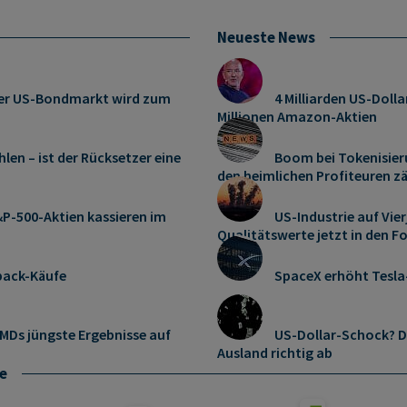
Neueste News
: Der US-Bondmarkt wird zum
4 Milliarden US-Dolla
Millionen Amazon-Aktien
len – ist der Rücksetzer eine
Boom bei Tokenisier
den heimlichen Profiteuren z
P-500-Aktien kassieren im
US-Industrie auf Vie
Qualitätswerte jetzt in den F
pack-Käufe
SpaceX erhöht Tesl
MDs jüngste Ergebnisse auf
US-Dollar-Schock? D
Ausland richtig ab
e