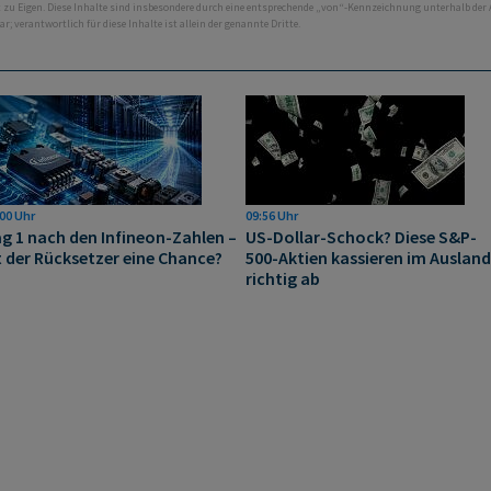
ht zu Eigen. Diese Inhalte sind insbesondere durch eine entsprechende „von“-Kennzeichnung unterhalb der
bar; verantwortlich für diese Inhalte ist allein der genannte Dritte.
00 Uhr
09:56 Uhr
g 1 nach den Infineon-Zahlen –
US-Dollar-Schock? Diese S&P-
t der Rücksetzer eine Chance?
500-Aktien kassieren im Ausland
richtig ab