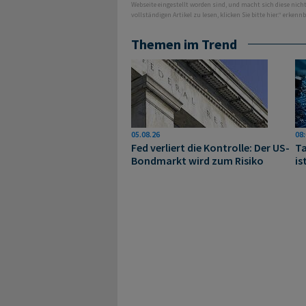
Webseite eingestellt worden sind, und macht sich diese nic
vollständigen Artikel zu lesen, klicken Sie bitte hier.“ erkenn
Themen im Trend
05.08.26
08:
Fed verliert die Kontrolle: Der US-
Ta
Bondmarkt wird zum Risiko
is