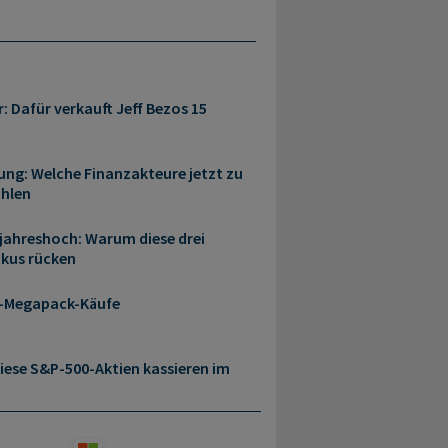
r: Dafür verkauft Jeff Bezos 15
ung: Welche Finanzakteure jetzt zu
ählen
rjahreshoch: Warum diese drei
okus rücken
a-Megapack-Käufe
iese S&P-500-Aktien kassieren im