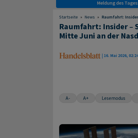
Meldung des Tages
Startseite
»
News
»
Raumfahrt: Insider
Raumfahrt: Insider – 
Mitte Juni an der Nas
|
16. Mai 2026, 02:2
A-
A+
Lesemodus