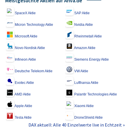
Meistgesuchte Aktien auf Ariva.de
SpaceX Aktie
SAP Aktie
Micron Technology Aktie
Nvidia Aktie
Microsoft Aktie
Rheinmetall Aktie
Novo-Nordisk Aktie
Amazon Aktie
Infineon Aktie
Siemens Energy Aktie
Deutsche Telekom Aktie
VW Aktie
Evotec Aktie
Lufthansa Aktie
AMD Aktie
Palantir Technologies Aktie
Apple Aktie
Xiaomi Aktie
Tesla Aktie
DroneShield Aktie
DAX aktuell: Alle 40 Einzelwerte live in Echtzeit »