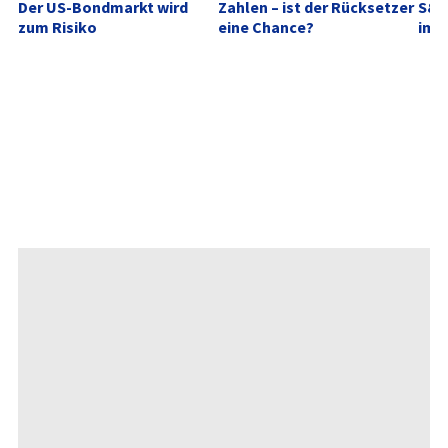
Der US-Bondmarkt wird 
Zahlen – ist der Rücksetzer 
S&P
zum Risiko
eine Chance?
im A