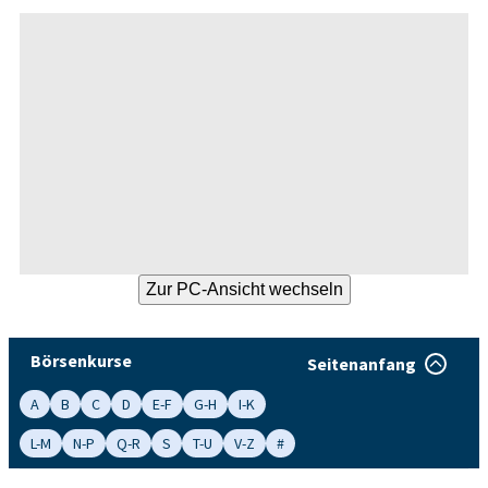
Börsenkurse
Seitenanfang
A
B
C
D
E-F
G-H
I-K
L-M
N-P
Q-R
S
T-U
V-Z
#