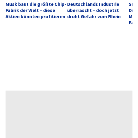
Musk baut die größte Chip-
Deutschlands Industrie 
SK H
Fabrik der Welt – diese 
überrascht – doch jetzt 
Dreh
Aktien könnten profitieren
droht Gefahr vom Rhein
Memo
Bew