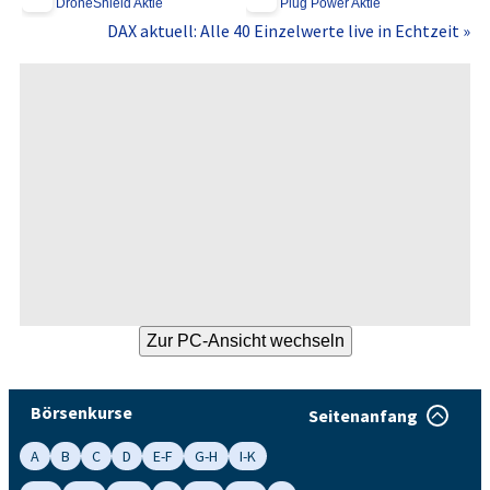
DroneShield Aktie
Plug Power Aktie
DAX aktuell: Alle 40 Einzelwerte live in Echtzeit »
Börsenkurse
Seitenanfang
A
B
C
D
E-F
G-H
I-K