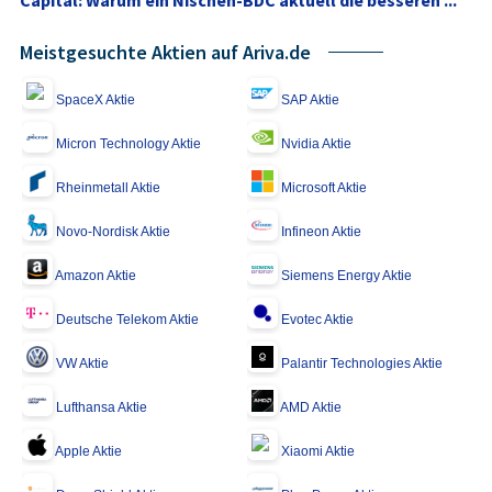
Capital: Warum ein Nischen-BDC aktuell die besseren ...
Meistgesuchte Aktien auf Ariva.de
SpaceX Aktie
SAP Aktie
Micron Technology Aktie
Nvidia Aktie
Rheinmetall Aktie
Microsoft Aktie
Novo-Nordisk Aktie
Infineon Aktie
Amazon Aktie
Siemens Energy Aktie
Deutsche Telekom Aktie
Evotec Aktie
VW Aktie
Palantir Technologies Aktie
Lufthansa Aktie
AMD Aktie
Apple Aktie
Xiaomi Aktie