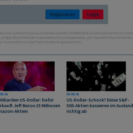
Registrieren
Login
 Kolumnen und Nachrichten aus verschiedenen Quellen. Die ARIVA.DE AG ist nicht verantwortlich für Inhalt
ht zu Eigen. Diese Inhalte sind insbesondere durch eine entsprechende „von“-Kennzeichnung unterhalb der
bar; verantwortlich für diese Inhalte ist allein der genannte Dritte.
08.26
06.08.26
Milliarden US-Dollar: Dafür
US-Dollar-Schock? Diese S&P-
rkauft Jeff Bezos 15 Millionen
500-Aktien kassieren im Ausland
mazon-Aktien
richtig ab