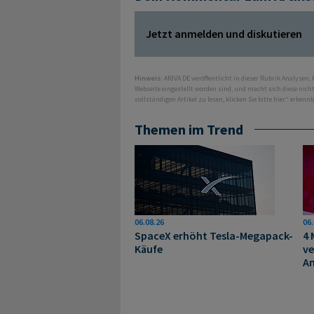
Jetzt anmelden und diskutieren
Hinweis:
ARIVA.DE veröffentlicht in dieser Rubrik Analysen,
Webseite eingestellt worden sind, und macht sich diese nic
vollständigen Artikel zu lesen, klicken Sie bitte hier.“ erkenn
Themen im Trend
06.08.26
06.
SpaceX erhöht Tesla-Megapack-
4 
Käufe
ve
A