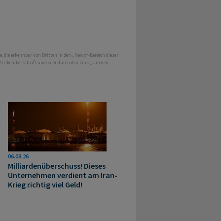
e, die erkennbar von Dritten in den „News“-Bereich dieser
 Artikelüberschrift und/oder durch den Link „Um den
06.08.26
Milliardenüberschuss! Dieses
Unternehmen verdient am Iran-
Krieg richtig viel Geld!