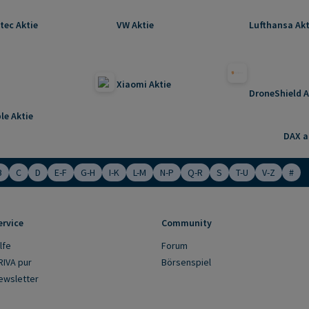
tec Aktie
VW Aktie
Lufthansa Akt
Xiaomi Aktie
DroneShield A
le Aktie
DAX ak
B
C
D
E-F
G-H
I-K
L-M
N-P
Q-R
S
T-U
V-Z
#
ervice
Community
lfe
Forum
RIVA pur
Börsenspiel
ewsletter