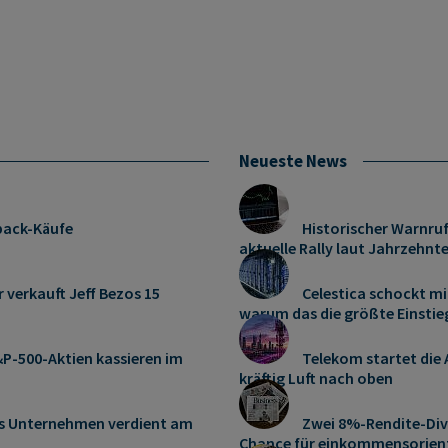
Neueste News
pack-Käufe
Historischer Warnru
aktuelle Rally laut Jahrzehnte
r verkauft Jeff Bezos 15
Celestica schockt m
warum das die größte Einstie
P-500-Aktien kassieren im
Telekom startet die
kräftig Luft nach oben
es Unternehmen verdient am
Zwei 8%-Rendite-Div
Chance für einkommensorient