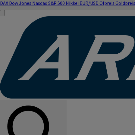
DAX
Dow Jones
Nasdaq
S&P 500
Nikkei
EUR/USD
Ölpreis
Goldprei