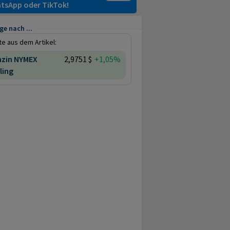
tsApp oder TikTok!
e nach ...
e aus dem Artikel:
nzin NYMEX
2,9751 $
+1,05%
ling