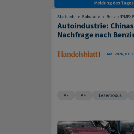
Meldung des Tages
Startseite
»
Rohstoffe
»
Benzin NYMEX R
Autoindustrie: Chinas
Nachfrage nach Benzin
|
11. Mai 2026, 07:0
A-
A+
Lesemodus