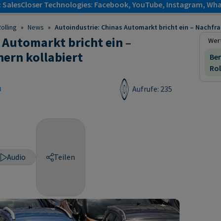
: SalesCloser Technologies: Facebook, YouTube, Instagram, Wha
olling
»
News
»
Autoindustrie: Chinas Automarkt bricht ein – Nachfrag
 Automarkt bricht ein –
Wert
ern kollabiert
Be
Rol
Aufrufe: 235
3
Audio
Teilen