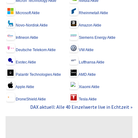
Micron Technology Aktie
Nvidia Aktie
Microsoft Aktie
Rheinmetall Aktie
Novo-Nordisk Aktie
Amazon Aktie
Infineon Aktie
Siemens Energy Aktie
Deutsche Telekom Aktie
VW Aktie
Evotec Aktie
Lufthansa Aktie
Palantir Technologies Aktie
AMD Aktie
Apple Aktie
Xiaomi Aktie
DroneShield Aktie
Tesla Aktie
DAX aktuell: Alle 40 Einzelwerte live in Echtzeit »