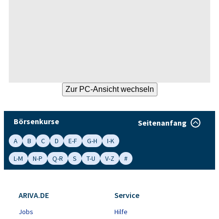
Börsenkurse
Seitenanfang
A
B
C
D
E-F
G-H
I-K
L-M
N-P
Q-R
S
T-U
V-Z
#
ARIVA.DE
Service
Jobs
Hilfe