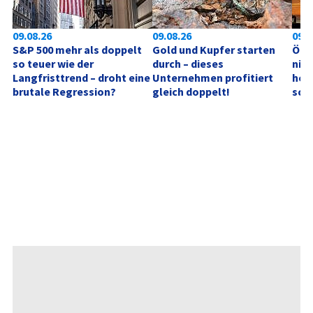
09.08.26
09.08.26
09.0
S&P 500 mehr als doppelt 
Gold und Kupfer starten 
Ölpr
so teuer wie der 
durch – dieses 
nich
Langfristtrend – droht eine 
Unternehmen profitiert 
hebe
brutale Regression?
gleich doppelt!
sch