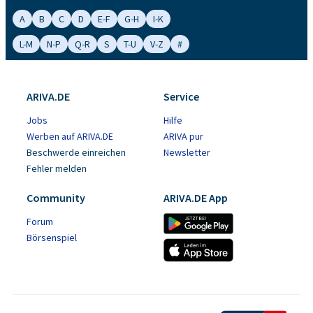
A
B
C
D
E-F
G-H
I-K
L-M
N-P
Q-R
S
T-U
V-Z
#
ARIVA.DE
Service
Jobs
Hilfe
Werben auf ARIVA.DE
ARIVA pur
Beschwerde einreichen
Newsletter
Fehler melden
Community
ARIVA.DE App
Forum
Börsenspiel