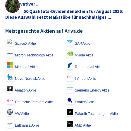
konservativer ...
50 Qualitäts-Dividendenaktien für August 2026:
Diese Auswahl setzt Maßstäbe für nachhaltiges ...
Meistgesuchte Aktien auf Ariva.de
SpaceX Aktie
SAP Aktie
Micron Technology Aktie
Nvidia Aktie
Microsoft Aktie
Rheinmetall Aktie
Novo-Nordisk Aktie
Infineon Aktie
Amazon Aktie
Siemens Energy Aktie
Deutsche Telekom Aktie
Evotec Aktie
VW Aktie
Palantir Technologies Aktie
Lufthansa Aktie
AMD Aktie