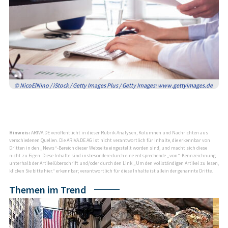
© NicoElNino / iStock / Getty Images Plus / Getty Images: www.gettyimages.de
Hinweis:
ARIVA.DE veröffentlicht in dieser Rubrik Analysen, Kolumnen und Nachrichten aus
verschiedenen Quellen. Die ARIVA.DE AG ist nicht verantwortlich für Inhalte, die erkennbar von
Dritten in den „News“-Bereich dieser Webseite eingestellt worden sind, und macht sich diese
nicht zu Eigen. Diese Inhalte sind insbesondere durch eine entsprechende „von“-Kennzeichnung
unterhalb der Artikelüberschrift und/oder durch den Link „Um den vollständigen Artikel zu lesen,
klicken Sie bitte hier.“ erkennbar; verantwortlich für diese Inhalte ist allein der genannte Dritte.
Themen im Trend