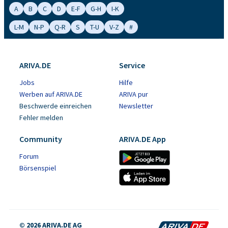
A
B
C
D
E-F
G-H
I-K
L-M
N-P
Q-R
S
T-U
V-Z
#
ARIVA.DE
Service
Jobs
Hilfe
Werben auf ARIVA.DE
ARIVA pur
Beschwerde einreichen
Newsletter
Fehler melden
Community
ARIVA.DE App
Forum
Börsenspiel
© 2026 ARIVA.DE AG