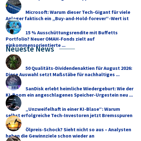
Microsoft: Warum dieser Tech-Gigant für viele
Anleger faktisch ein „Buy-and-Hold-forever“-Wert ist
15 % Ausschüttungsrendite mit Buffetts
Portfolio? Neuer OMAH-Fonds zielt auf
einkommensorientierte ...
Neueste News
50 Qualitäts-Dividendenaktien für August 2026:
Diese Auswahl setzt Maßstäbe für nachhaltiges ...
SanDisk erlebt heimliche Wiedergeburt: Wie der
KI-Boom ein angeschlagenes Speicher-Urgestein neu ...
„Unzweifelhaft in einer KI-Blase“: Warum
selbst erfolgreiche Tech-Investoren jetzt Bremsspuren
...
Ölpreis-Schock? Sieht nicht so aus – Analysten
heben die Gewinnziele schon wieder an