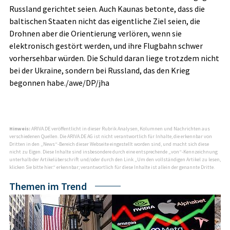
Russland gerichtet seien. Auch Kaunas betonte, dass die
baltischen Staaten nicht das eigentliche Ziel seien, die
Drohnen aber die Orientierung verlören, wenn sie
elektronisch gestört werden, und ihre Flugbahn schwer
vorhersehbar würden. Die Schuld daran liege trotzdem nicht
bei der Ukraine, sondern bei Russland, das den Krieg
begonnen habe./awe/DP/jha
Hinweis:
ARIVA.DE veröffentlicht in dieser Rubrik Analysen, Kolumnen und Nachrichten aus
verschiedenen Quellen. Die ARIVA.DE AG ist nicht verantwortlich für Inhalte, die erkennbar von
Dritten in den „News“-Bereich dieser Webseite eingestellt worden sind, und macht sich diese
nicht zu Eigen. Diese Inhalte sind insbesondere durch eine entsprechende „von“-Kennzeichnung
unterhalb der Artikelüberschrift und/oder durch den Link „Um den vollständigen Artikel zu lesen,
klicken Sie bitte hier.“ erkennbar; verantwortlich für diese Inhalte ist allein der genannte Dritte.
Themen im Trend