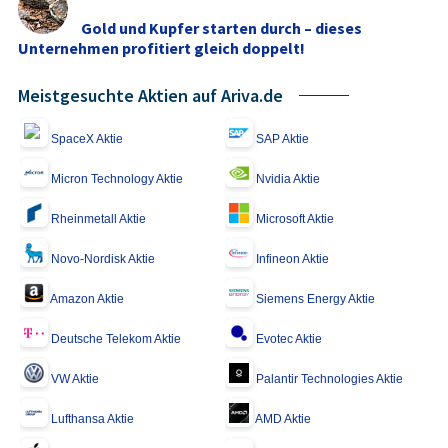
Gold und Kupfer starten durch – dieses
Unternehmen profitiert gleich doppelt!
Meistgesuchte Aktien auf Ariva.de
SpaceX Aktie
SAP Aktie
Micron Technology Aktie
Nvidia Aktie
Rheinmetall Aktie
Microsoft Aktie
Novo-Nordisk Aktie
Infineon Aktie
Amazon Aktie
Siemens Energy Aktie
Deutsche Telekom Aktie
Evotec Aktie
VW Aktie
Palantir Technologies Aktie
Lufthansa Aktie
AMD Aktie