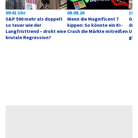
09:41 Uhr
08.08.26
10:0
S&P 500 mehr als doppelt 
Wenn die Magnificent 7 
Gold
so teuer wie der 
kippen: So könnte ein KI-
durc
Langfristtrend – droht eine 
Crash die Märkte mitreißen
Unt
brutale Regression?
glei